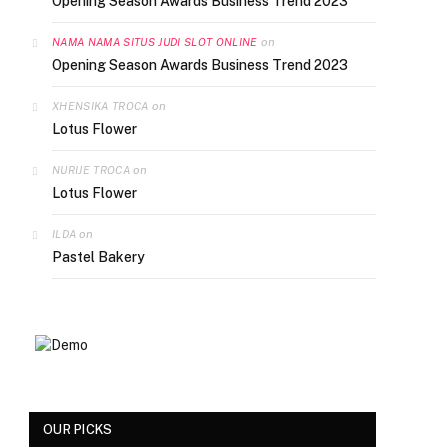
Opening Season Awards Business Trend 2023
on
NAMA NAMA SITUS JUDI SLOT ONLINE
Opening Season Awards Business Trend 2023
on
XHENSIKA TROCA
Lotus Flower
on
NURIJE TROCA
Lotus Flower
on
ILDA
Pastel Bakery
OUR PICKS