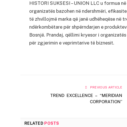
HISTORI SUKSESI – UNION LLC u formua në Vu
organizatës bazohen në ndershmëri, efikasitet
të zhvillojmë marka që janë udhëheqëse në tr
ndërkombëtare për shpërndarjen e produkteve
Bosnjë. Prandaj, qëllimi kryesor i organizatës
për zgjerimin e veprimtarive të biznesit.
PREVIOUS ARTICLE
TREND EXCELLENCE – “MERIDIAN
CORPORATION”
RELATED
POSTS