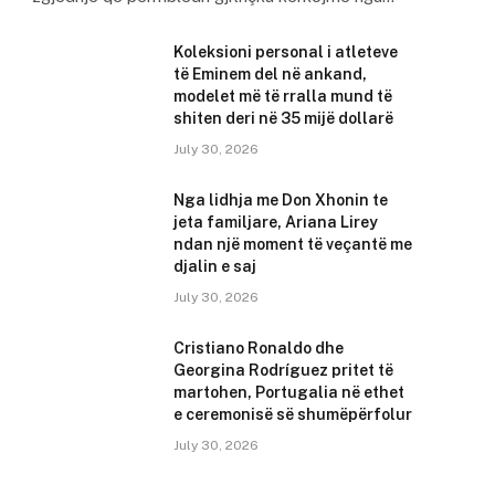
Koleksioni personal i atleteve
të Eminem del në ankand,
modelet më të rralla mund të
shiten deri në 35 mijë dollarë
July 30, 2026
Nga lidhja me Don Xhonin te
jeta familjare, Ariana Lirey
ndan një moment të veçantë me
djalin e saj
July 30, 2026
Cristiano Ronaldo dhe
Georgina Rodríguez pritet të
martohen, Portugalia në ethet
e ceremonisë së shumëpërfolur
July 30, 2026