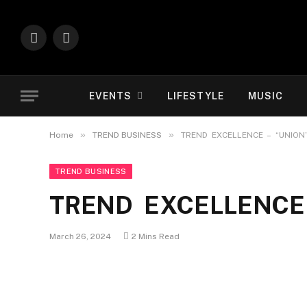
Instagram
YouTube
EVENTS
LIFESTYLE
MUSIC
»
»
Home
TREND BUSINESS
TREND EXCELLENCE – “UNION
TREND BUSINESS
TREND EXCELLENCE 
March 26, 2024
2 Mins Read