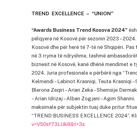
TREND EXCELLENCE – “UNION”
“Awards Business Trend Kosova 2024”
ësht
pëlqyera në Kosovë për sezonin 2023 – 2024. 
Kosovë dhe për herë të 7-të në Shqipëri. Pas 
në 3 rryma të ndryshme, tashmë ambasadorët
biznesit në Kosovë, kanë dhënë mendimet e ty
2024. Juria profesionale e përbërë nga “Tre
Kelmendi – Labinot Krasniqi, Teuta Krasniqi – 
Blerona Zeqiri – Arian Zeka – Shemsije Dermak
– Arian Idrizaj – Alban Zogjani – Agim Shanin
maksimale për subjektin tuaj duke pritur fitue
“TREND BUSINESS EXCELLENCE 2024”. Kl
v=V50sf73LUk8&t=3s