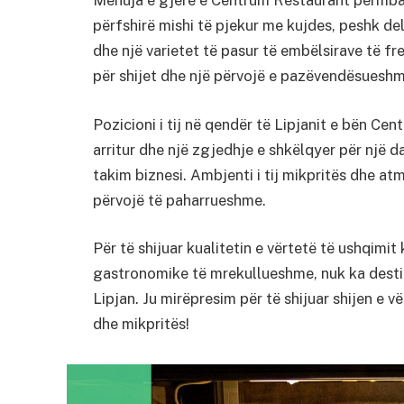
përfshirë mishi të pjekur me kujdes, peshk del
dhe një varietet të pasur të embëlsirave të fr
për shijet dhe një përvojë e pazëvendësueshme
Pozicioni i tij në qendër të Lipjanit e bën Ce
arritur dhe një zgjedhje e shkëlqyer për një 
takim biznesi. Ambjenti i tij mikpritës dhe at
përvojë të paharrueshme.
Për të shijuar kualitetin e vërtetë të ushqimit
gastronomike të mrekullueshme, nuk ka desti
Lipjan. Ju mirëpresim për të shijuar shijen e 
dhe mikpritës!