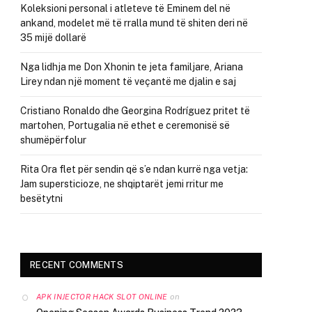
Koleksioni personal i atleteve të Eminem del në
ankand, modelet më të rralla mund të shiten deri në
35 mijë dollarë
Nga lidhja me Don Xhonin te jeta familjare, Ariana
Lirey ndan një moment të veçantë me djalin e saj
Cristiano Ronaldo dhe Georgina Rodríguez pritet të
martohen, Portugalia në ethet e ceremonisë së
shumëpërfolur
Rita Ora flet për sendin që s’e ndan kurrë nga vetja:
Jam supersticioze, ne shqiptarët jemi rritur me
besëtytni
RECENT COMMENTS
on
APK INJECTOR HACK SLOT ONLINE