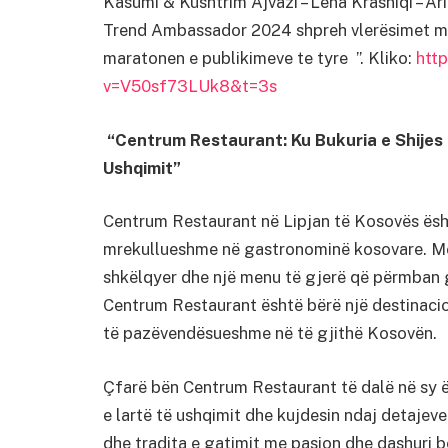
Kasumi & Kushtrim Ajvazi – Lena Krasniqi – Ari
Trend Ambassador 2024 shpreh vlerësimet ma
maratonen e publikimeve te tyre ”. Kliko:
htt
v=V50sf73LUk8&t=3s
“Centrum Restaurant: Ku Bukuria e Shijes
Ushqimit”
Centrum Restaurant në Lipjan të Kosovës është
mrekullueshme në gastronominë kosovare. Me 
shkëlqyer dhe një menu të gjerë që përmban g
Centrum Restaurant është bërë një destinacion 
të pazëvendësueshme në të gjithë Kosovën.
Çfarë bën Centrum Restaurant të dalë në sy ë
e lartë të ushqimit dhe kujdesin ndaj detajev
dhe tradita e gatimit me pasion dhe dashuri bën