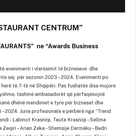
ESTAURANT CENTRUM”
STAURANTS” ne “Awards Business
ë evenimenti i vlerësimit të bizneseve dhe
hte saj për sezonin 2023 – 2024. Evenimenti po
 herë të 7-të në Shqipëri. Pas fushatës disa mujore
dryshme, tashmë ambasadorët që përfaqësojnë
 kanë dhënë mendimet e tyre për bizneset dhe
– 2024. Juria profesionale e përbërë nga “Trend
di – Labinot Krasniqi, Teuta Krasniqi – Sellma
a Zeqiri – Arian Zeka – Shemsije Dermaku – Bedri