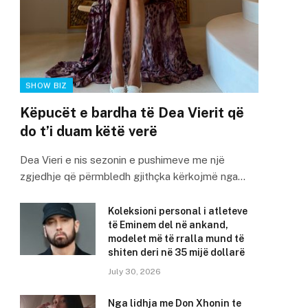
SHOW BIZ
Këpucët e bardha të Dea Vierit që
do t’i duam këtë verë
Dea Vieri e nis sezonin e pushimeve me një
zgjedhje që përmbledh gjithçka kërkojmë nga…
Koleksioni personal i atleteve
të Eminem del në ankand,
modelet më të rralla mund të
shiten deri në 35 mijë dollarë
July 30, 2026
Nga lidhja me Don Xhonin te