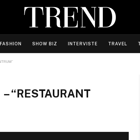
FASHION
SHOW BIZ
INTERVISTE
TRAVEL
NTRUM”
 – “RESTAURANT