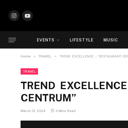
Instagram
YouTube
EVENTS
LIFESTYLE
MUSIC
»
»
Home
TRAVEL
TREND EXCELLENCE – “RESTAURANT CE
TRAVEL
TREND EXCELLENCE
CENTRUM”
March 31, 2024
3 Mins Read