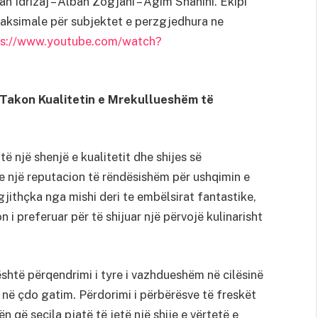
an Idrizaj – Alban Zogjani – Agim Shanini. Ekipi
ksimale për subjektet e perzgjedhura ne
ps://www.youtube.com/watch?
 Takon Kualitetin e Mrekullueshëm të
 një shenjë e kualitetit dhe shijes së
një reputacion të rëndësishëm për ushqimin e
jithçka nga mishi deri te embëlsirat fantastike,
i preferuar për të shijuar një përvojë kulinarisht
shtë përqendrimi i tyre i vazhdueshëm në cilësinë
e në çdo gatim. Përdorimi i përbërësve të freskët
 që secila pjatë të jetë një shije e vërtetë e