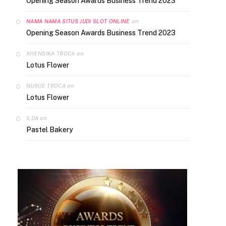
Opening Season Awards Business Trend 2023
on
NAMA NAMA SITUS JUDI SLOT ONLINE
Opening Season Awards Business Trend 2023
on
XHENSIKA TROCA
Lotus Flower
on
NURIJE TROCA
Lotus Flower
on
ILDA
Pastel Bakery