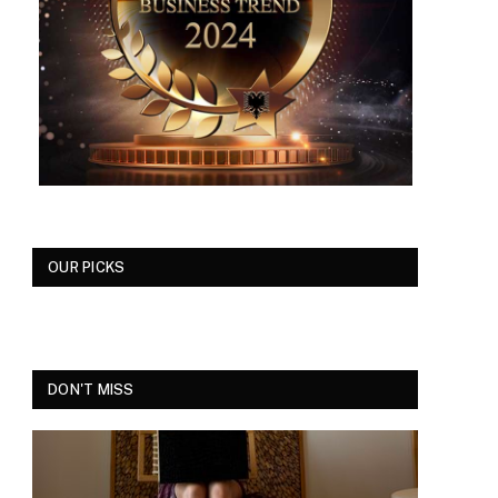
OUR PICKS
DON'T MISS