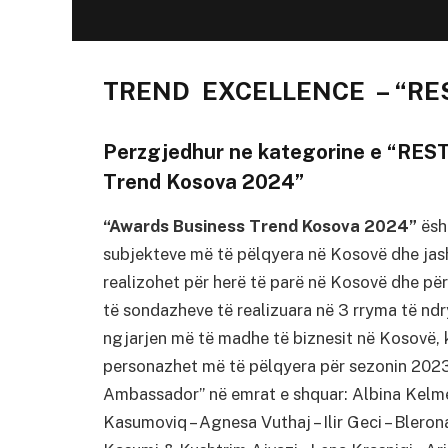
TREND EXCELLENCE – “R
Perzgjedhur ne kategorine e “RE
Trend Kosova 2024”
“Awards Business Trend Kosova 2024”
ësht
subjekteve më të pëlqyera në Kosovë dhe jas
realizohet për herë të parë në Kosovë dhe për
të sondazheve të realizuara në 3 rryma të n
ngjarjen më të madhe të biznesit në Kosovë,
personazhet më të pëlqyera për sezonin 2023 
Ambassador” në emrat e shquar: Albina Kelmen
Kasumoviq – Agnesa Vuthaj – Ilir Geci – Bleron