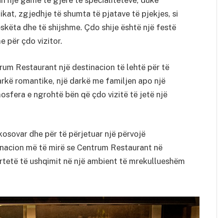
ikat, zgjedhje të shumta të pjatave të pjekjes, si
eskëta dhe të shijshme. Çdo shije është një festë
 për çdo vizitor.
ntrum Restaurant një destinacion të lehtë për të
darkë romantike, një darkë me familjen apo një
mosfera e ngrohtë bën që çdo vizitë të jetë një
 kosovar dhe për të përjetuar një përvojë
nacion më të mirë se Centrum Restaurant në
vërtetë të ushqimit në një ambient të mrekullueshëm