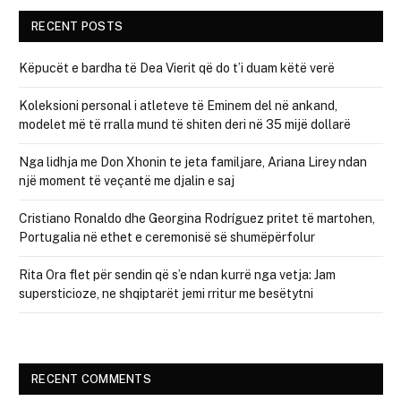
RECENT POSTS
Këpucët e bardha të Dea Vierit që do t’i duam këtë verë
Koleksioni personal i atleteve të Eminem del në ankand,
modelet më të rralla mund të shiten deri në 35 mijë dollarë
Nga lidhja me Don Xhonin te jeta familjare, Ariana Lirey ndan
një moment të veçantë me djalin e saj
Cristiano Ronaldo dhe Georgina Rodríguez pritet të martohen,
Portugalia në ethet e ceremonisë së shumëpërfolur
Rita Ora flet për sendin që s’e ndan kurrë nga vetja: Jam
supersticioze, ne shqiptarët jemi rritur me besëtytni
RECENT COMMENTS