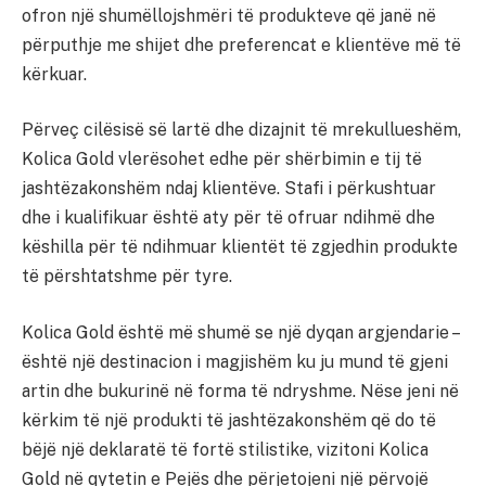
ofron një shumëllojshmëri të produkteve që janë në
përputhje me shijet dhe preferencat e klientëve më të
kërkuar.
Përveç cilësisë së lartë dhe dizajnit të mrekullueshëm,
Kolica Gold vlerësohet edhe për shërbimin e tij të
jashtëzakonshëm ndaj klientëve. Stafi i përkushtuar
dhe i kualifikuar është aty për të ofruar ndihmë dhe
këshilla për të ndihmuar klientët të zgjedhin produkte
të përshtatshme për tyre.
Kolica Gold është më shumë se një dyqan argjendarie –
është një destinacion i magjishëm ku ju mund të gjeni
artin dhe bukurinë në forma të ndryshme. Nëse jeni në
kërkim të një produkti të jashtëzakonshëm që do të
bëjë një deklaratë të fortë stilistike, vizitoni Kolica
Gold në qytetin e Pejës dhe përjetojeni një përvojë