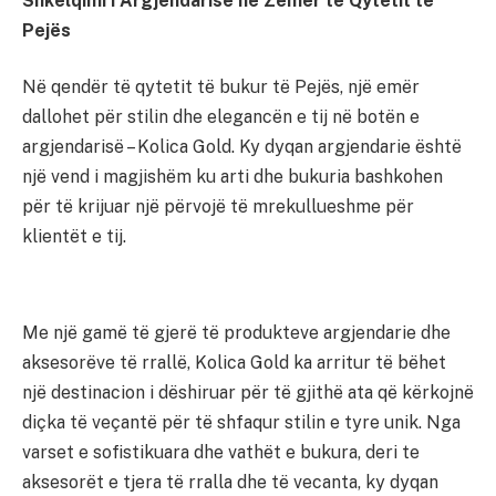
Shkëlqimi i Argjendarisë në Zemër të Qytetit të
Pejës
Në qendër të qytetit të bukur të Pejës, një emër
dallohet për stilin dhe elegancën e tij në botën e
argjendarisë – Kolica Gold. Ky dyqan argjendarie është
një vend i magjishëm ku arti dhe bukuria bashkohen
për të krijuar një përvojë të mrekullueshme për
klientët e tij.
Me një gamë të gjerë të produkteve argjendarie dhe
aksesorëve të rrallë, Kolica Gold ka arritur të bëhet
një destinacion i dëshiruar për të gjithë ata që kërkojnë
diçka të veçantë për të shfaqur stilin e tyre unik. Nga
varset e sofistikuara dhe vathët e bukura, deri te
aksesorët e tjera të rralla dhe të vecanta, ky dyqan