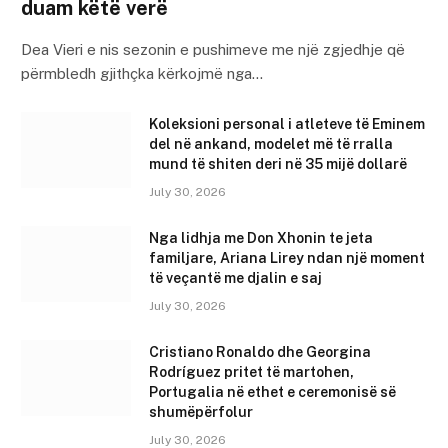
duam këtë verë
Dea Vieri e nis sezonin e pushimeve me një zgjedhje që
përmbledh gjithçka kërkojmë nga…
Koleksioni personal i atleteve të Eminem
del në ankand, modelet më të rralla
mund të shiten deri në 35 mijë dollarë
July 30, 2026
Nga lidhja me Don Xhonin te jeta
familjare, Ariana Lirey ndan një moment
të veçantë me djalin e saj
July 30, 2026
Cristiano Ronaldo dhe Georgina
Rodríguez pritet të martohen,
Portugalia në ethet e ceremonisë së
shumëpërfolur
July 30, 2026