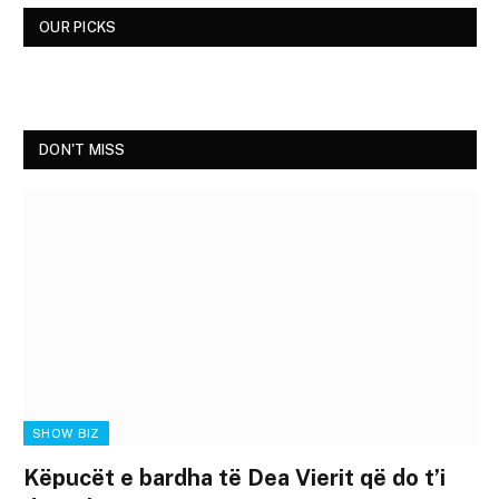
OUR PICKS
DON'T MISS
SHOW BIZ
Këpucët e bardha të Dea Vierit që do t’i