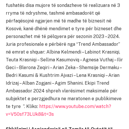
fushatës disa mujore të sondazheve të realizuara në 3
rryma të ndryshme, tashmë ambasadorët që
përfaqësojnë ngjarjen më të madhe të biznesit në
Kosovë, kanë dhënë mendimet e tyre për bizneset dhe
personazhet më të pëlqyera për sezonin 2023 – 2024.
Juria profesionale e përbërë nga “Trend Ambassador”
në emrat e shquar: Albina Kelmendi – Labinot Krasniqi,
Teuta Krasniqi – Sellma Kasumoviq – Agnesa Vuthaj – Ilir
Geci – Blerona Zeqiri – Arian Zeka – Shemsije Dermaku –
Bedri Kasumi & Kushtrim Ajvazi – Lena Krasniqi – Arian
Idrizaj – Alban Zogjani – Agim Shanini. Ekipi Trend
Ambassador 2024 shpreh vlerësimet maksimale për
subjektet e perzgjedhura ne maratonen e publikimeve
te tyre ”. Kliko:
https://www.youtube.com/watch?
v=V50sf73LUk8&t=3s