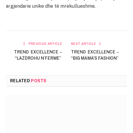
argjendarie unike dhe të mrekullueshme.
PREVIOUS ARTICLE
NEXT ARTICLE
TREND EXCELLENCE –
TREND EXCELLENCE –
“LAZDROHU N’FERME”
“BIG MAMA’S FASHION”
RELATED
POSTS