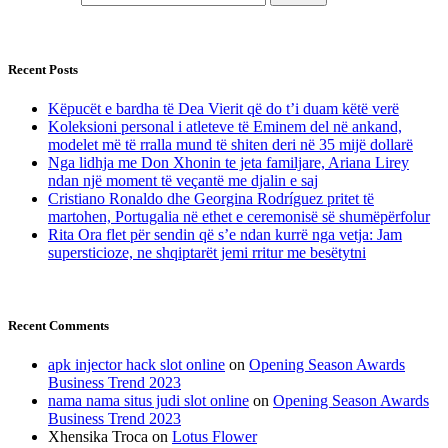
Recent Posts
Këpucët e bardha të Dea Vierit që do t’i duam këtë verë
Koleksioni personal i atleteve të Eminem del në ankand,
modelet më të rralla mund të shiten deri në 35 mijë dollarë
Nga lidhja me Don Xhonin te jeta familjare, Ariana Lirey
ndan një moment të veçantë me djalin e saj
Cristiano Ronaldo dhe Georgina Rodríguez pritet të
martohen, Portugalia në ethet e ceremonisë së shumëpërfolur
Rita Ora flet për sendin që s’e ndan kurrë nga vetja: Jam
supersticioze, ne shqiptarët jemi rritur me besëtytni
Recent Comments
apk injector hack slot online
on
Opening Season Awards
Business Trend 2023
nama nama situs judi slot online
on
Opening Season Awards
Business Trend 2023
Xhensika Troca
on
Lotus Flower