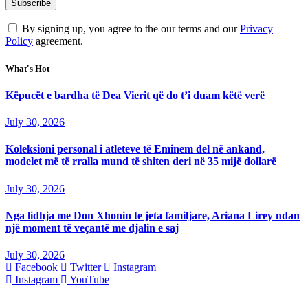
By signing up, you agree to the our terms and our
Privacy
Policy
agreement.
What's Hot
Këpucët e bardha të Dea Vierit që do t’i duam këtë verë
July 30, 2026
Koleksioni personal i atleteve të Eminem del në ankand,
modelet më të rralla mund të shiten deri në 35 mijë dollarë
July 30, 2026
Nga lidhja me Don Xhonin te jeta familjare, Ariana Lirey ndan
një moment të veçantë me djalin e saj
July 30, 2026
Facebook
Twitter
Instagram
Instagram
YouTube