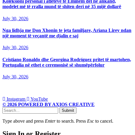
Koleksioni personal i atleteve të Eminem del në ankand,
modelet më të rralla mund të shiten deri në 35 mijë dollarë
July 30, 2026
Nga lidhja me Don Xhonin te jeta familjare, Ariana Lirey ndan
një moment të veçantë me djalin e saj
July 30, 2026
Cristiano Ronaldo dhe Georgina Rodríguez pritet të martohen,
Portugalia në ethet e ceremonisë së shumëpërfolur
July 30, 2026
Instagram
YouTube
© 2026 POWERED BY AXIOS CREATIVE
Submit
Type above and press
Enter
to search. Press
Esc
to cancel.
Sign In or Register