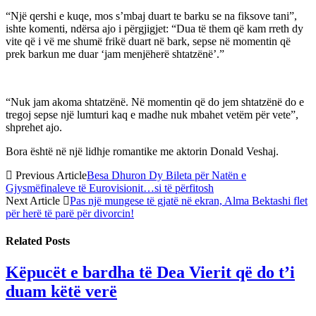
“Një qershi e kuqe, mos s’mbaj duart te barku se na fiksove tani”,
ishte komenti, ndërsa ajo i përgjigjet: “Dua të them që kam rreth dy
vite që i vë me shumë frikë duart në bark, sepse në momentin që
prek barkun me duar ‘jam menjëherë shtatzënë’.”
“Nuk jam akoma shtatzënë. Në momentin që do jem shtatzënë do e
tregoj sepse një lumturi kaq e madhe nuk mbahet vetëm për vete”,
shprehet ajo.
Bora është në një lidhje romantike me aktorin Donald Veshaj.
Previous Article
Besa Dhuron Dy Bileta për Natën e
Gjysmëfinaleve të Eurovisionit…si të përfitosh
Next Article
Pas një mungese të gjatë në ekran, Alma Bektashi flet
për herë të parë për divorcin!
Related
Posts
Këpucët e bardha të Dea Vierit që do t’i
duam këtë verë