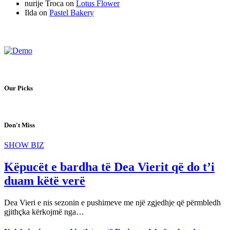
nurije Troca
on
Lotus Flower
Ilda
on
Pastel Bakery
Our Picks
Don't Miss
SHOW BIZ
Këpucët e bardha të Dea Vierit që do t’i
duam këtë verë
Dea Vieri e nis sezonin e pushimeve me një zgjedhje që përmbledh
gjithçka kërkojmë nga…