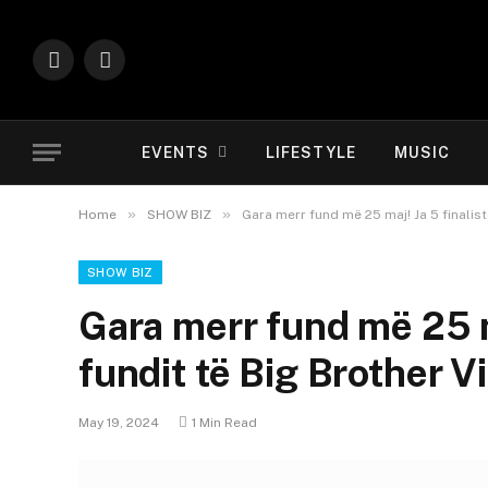
Instagram
YouTube
EVENTS
LIFESTYLE
MUSIC
»
»
Home
SHOW BIZ
Gara merr fund më 25 maj! Ja 5 finalistë
SHOW BIZ
Gara merr fund më 25 ma
fundit të Big Brother Vi
May 19, 2024
1 Min Read