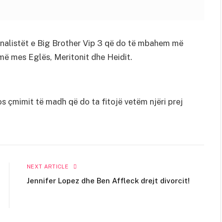
finalistët e Big Brother Vip 3 që do të mbahem më
më mes Eglës, Meritonit dhe Heidit.
os çmimit të madh që do ta fitojë vetëm njëri prej
NEXT ARTICLE
Jennifer Lopez dhe Ben Affleck drejt divorcit!