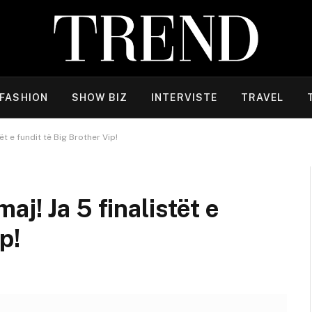
FASHION
SHOW BIZ
INTERVISTE
TRAVEL
t e fundit të Big Brother Vip!
j! Ja 5 finalistët e
p!