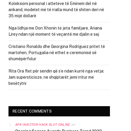
Koleksioni personal i atleteve të Eminem del në
ankand, modelet më të rralla mund të shiten deri në
35 mijë dollarë
Nga lidhja me Don Xhonin te jeta familjare, Ariana
Lirey ndan një moment të veçantë me djalin e saj
Cristiano Ronaldo dhe Georgina Rodríguez pritet të
martohen, Portugalia në ethet e ceremonisë së
shumëpërfolur
Rita Ora flet për sendin që s’e ndan kurrë nga vetja:
Jam supersticioze, ne shqiptarët jemi rritur me
besëtytni
RECENT COMMENTS
on
APK INJECTOR HACK SLOT ONLINE