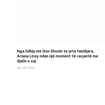
Nga lidhja me Don Xhonin te jeta familjare,
Ariana Lirey ndan një moment të veçantë me
djalin e saj
July 30, 2026