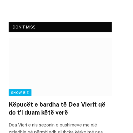
DON'T MISS
SHOW BIZ
Këpucët e bardha të Dea Vierit që
do t’i duam këtë verë
Dea Vieri e nis sezonin e pushimeve me një
zgjedhje që përmbledh gjithçka kërkojmë nga…