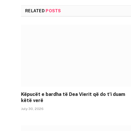
RELATED
POSTS
Këpucët e bardha të Dea Vierit që do t’i duam
këtë verë
July 30, 2026