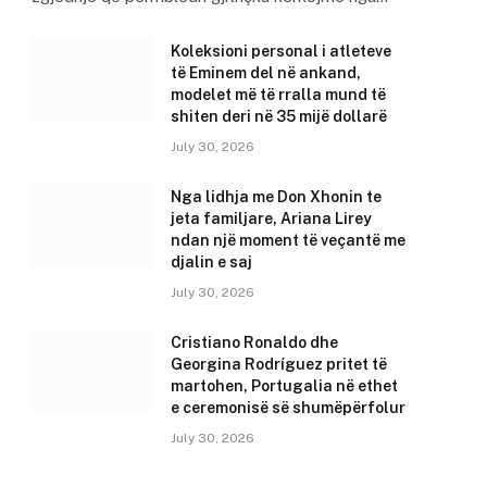
Koleksioni personal i atleteve
të Eminem del në ankand,
modelet më të rralla mund të
shiten deri në 35 mijë dollarë
July 30, 2026
Nga lidhja me Don Xhonin te
jeta familjare, Ariana Lirey
ndan një moment të veçantë me
djalin e saj
July 30, 2026
Cristiano Ronaldo dhe
Georgina Rodríguez pritet të
martohen, Portugalia në ethet
e ceremonisë së shumëpërfolur
July 30, 2026