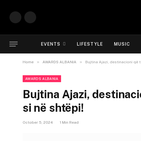
Instagram
YouTube
EVENTS
LIFESTYLE
MUSIC
»
»
Home
AWARDS ALBANIA
Bujtina Ajazi, destinacioni që t
AWARDS ALBANIA
Bujtina Ajazi, destinaci
si në shtëpi!
October 5, 2024
1 Min Read