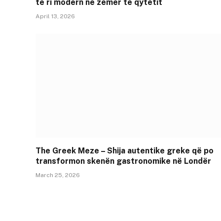
të ri modern në zemër të qytetit
April 13, 2026
The Greek Meze – Shija autentike greke që po
transformon skenën gastronomike në Londër
March 25, 2026