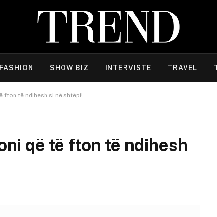
FASHION
SHOW BIZ
INTERVISTE
TRAVEL
ë fton të ndihesh si në shtëpi!
oni që të fton të ndihesh