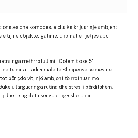
icionales dhe komodes, e cila ka krijuar një ambjent
ë e tij në objekte, gatime, dhomat e fjetjes apo
etra nga rrethrrotullimi i Golemit ose 51
t më të mira tradicionale të Shqipërisë së mesme,
et për çdo vit, një ambjent të rrethuar. me
uke u larguar nga rutina dhe stresi i përditshëm.
tij dhe të ngelet i kënaqur nga shërbimi.