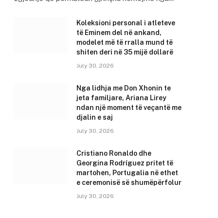
Koleksioni personal i atleteve
të Eminem del në ankand,
modelet më të rralla mund të
shiten deri në 35 mijë dollarë
July 30, 2026
Nga lidhja me Don Xhonin te
jeta familjare, Ariana Lirey
ndan një moment të veçantë me
djalin e saj
July 30, 2026
Cristiano Ronaldo dhe
Georgina Rodríguez pritet të
martohen, Portugalia në ethet
e ceremonisë së shumëpërfolur
July 30, 2026