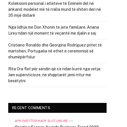
Koleksioni personal i atleteve të Eminem del në
ankand, modelet më të rralla mund të shiten deri në
35 mijë dollarë
Nga lidhja me Don Xhonin te jeta familjare, Ariana
Lirey ndan një moment të veçantë me djalin e saj
Cristiano Ronaldo dhe Georgina Rodríguez pritet të
martohen, Portugalia në ethet e ceremonisë së
shumëpërfolur
Rita Ora flet për sendin që s’e ndan kurrë nga vetja:
Jam supersticioze, ne shqiptarët jemi rritur me
besëtytni
RECENT COMMENTS
on
APK INJECTOR HACK SLOT ONLINE