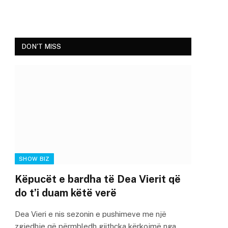
DON'T MISS
SHOW BIZ
Këpucët e bardha të Dea Vierit që
do t’i duam këtë verë
Dea Vieri e nis sezonin e pushimeve me një
zgjedhje që përmbledh gjithçka kërkojmë nga…