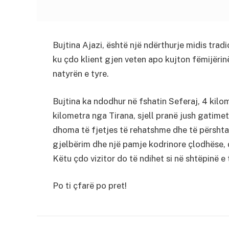
Bujtina Ajazi, është një ndërthurje midis trad
ku çdo klient gjen veten apo kujton fëmijërin
natyrën e tyre.
Bujtina ka ndodhur në fshatin Seferaj, 4 kilom
kilometra nga Tirana, sjell pranë jush gatime
dhoma të fjetjes të rehatshme dhe të përshtat
gjelbërim dhe një pamje kodrinore çlodhëse, d
Këtu çdo vizitor do të ndihet si në shtëpinë e 
Po ti çfarë po pret!