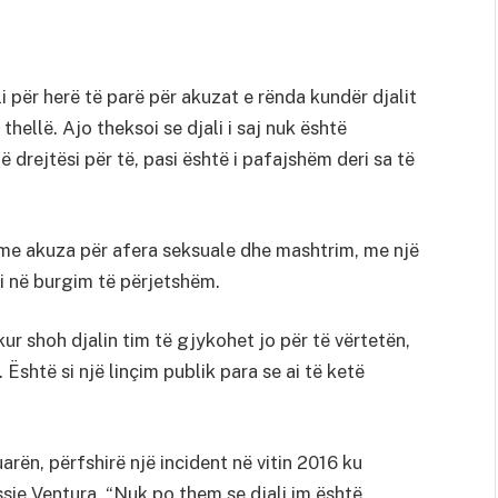
 për herë të parë për akuzat e rënda kundër djalit
thellë. Ajo theksoi se djali i saj nuk është
 drejtësi për të, pasi është i pafajshëm deri sa të
 me akuza për afera seksuale dhe mashtrim, me një
i në burgim të përjetshëm.
ur shoh djalin tim të gjykohet jo për të vërtetën,
 Është si një linçim publik para se ai të ketë
rën, përfshirë një incident në vitin 2016 ku
sie Ventura. “Nuk po them se djali im është