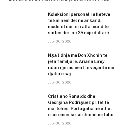
Koleksioni personal i atleteve
të Eminem del në ankand,
modelet më të rralla mund të
shiten deri në 35 mijë dollarë
July 30, 2026
Nga lidhja me Don Xhonin te
jeta familjare, Ariana Lirey
ndan një moment të veçantë me
djalin e saj
July 30, 2026
Cristiano Ronaldo dhe
Georgina Rodríguez pritet të
martohen, Portugalia në ethet
e ceremonisë së shumëpërfolur
July 30, 2026