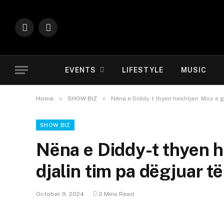
Instagram
YouTube
EVENTS
LIFESTYLE
MUSIC
»
»
Home
SHOW BIZ
Nëna e Diddy-t thyen heshtjen: Mos e gjy
SHOW BIZ
Nëna e Diddy-t thyen h
djalin tim pa dëgjuar të 
October 9, 2024
2 Mins Read