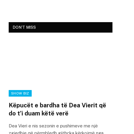
DON'T MISS
SHOW BIZ
Këpucët e bardha të Dea Vierit që
do t’i duam këtë verë
Dea Vieri e nis sezonin e pushimeve me një
zgjedhje që përmbledh gjithçka kërkojmë nga…