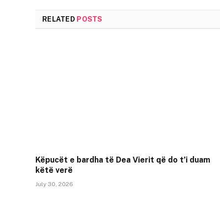
RELATED
POSTS
Këpucët e bardha të Dea Vierit që do t’i duam
këtë verë
July 30, 2026