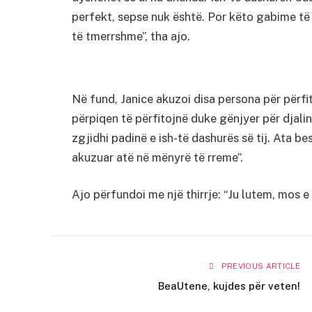
perfekt, sepse nuk është. Por këto gabime të 
të tmerrshme”, tha ajo.
Në fund, Janice akuzoi disa persona për përfit
përpiqen të përfitojnë duke gënjyer për djalin t
zgjidhi padinë e ish-të dashurës së tij. Ata b
akuzuar atë në mënyrë të rreme”.
Ajo përfundoi me një thirrje: “Ju lutem, mos e 
PREVIOUS ARTICLE
BeaUtene, kujdes për veten!