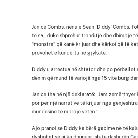
Janice Combs, nëna e Sean ‘Diddy’ Combs, foli
të saj, duke shprehur tronditje dhe dhimbje të 
“monstra” që kanë krijuar dhe kërkoi që të ketë
provohet e kundërta në gjykatë.
Diddy u arrestua në shtator dhe po përballet
dënim që mund të variojë nga 15 vite burg der
Janice tha në një deklaratë: “Jam zemërthyer k
por për një narrativë të krijuar nga gënjeshtra.
mundësinë të mbrojë veten.”
Ajo pranoi se Diddy ka bërë gabime në të kalua
dyshohet se ai ka dhunuar ish-të dashurën Cas