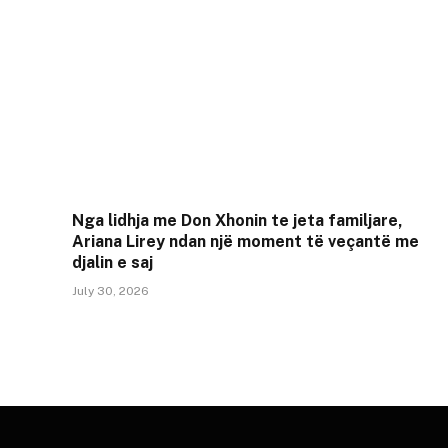
Nga lidhja me Don Xhonin te jeta familjare,
Ariana Lirey ndan një moment të veçantë me
djalin e saj
July 30, 2026