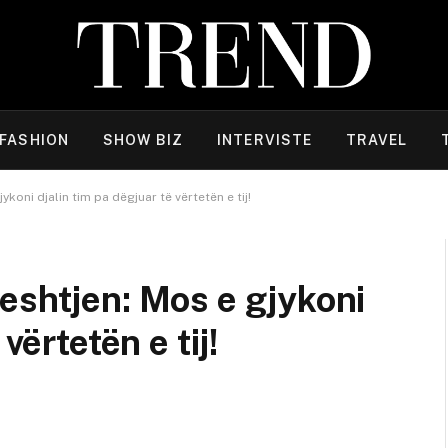
FASHION
SHOW BIZ
INTERVISTE
TRAVEL
koni djalin tim pa dëgjuar të vërtetën e tij!
eshtjen: Mos e gjykoni
vërtetën e tij!