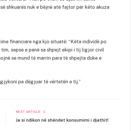
së shkuarës nuk e bëjnë atë fajtor për këto akuza
ime financiare nga kjo situatë: “Këta individë po
im, sepse e panë sa shpejt ekipi i tij ligjor civil
esojnë se mund të marrin para të shpejta duke e
gjykoni pa dëgjuar të vërtetën e tij.”
NEXT ARTICLE
Ja si ndikon në shëndet konsumimi i djathit!