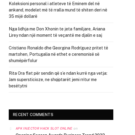
Koleksioni personal i atleteve të Eminem del në
ankand, modelet më të rralla mund të shiten deri në
35 mijë dollarë
Nga lidhja me Don Xhonin te jeta familjare, Ariana
Lirey ndan një moment të veçantë me djalin e saj
Cristiano Ronaldo dhe Georgina Rodríguez pritet të
martohen, Portugalia në ethet e ceremonisë së
shumëpërfolur
Rita Ora flet për sendin që s’e ndan kurrë nga vetja:
Jam supersticioze, ne shqiptarët jemi rritur me
besëtytni
RECENT COMMENTS
on
APK INJECTOR HACK SLOT ONLINE