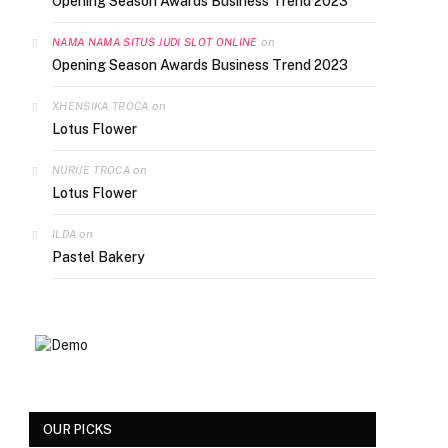
Opening Season Awards Business Trend 2023
on
NAMA NAMA SITUS JUDI SLOT ONLINE
Opening Season Awards Business Trend 2023
on
XHENSIKA TROCA
Lotus Flower
on
NURIJE TROCA
Lotus Flower
on
ILDA
Pastel Bakery
OUR PICKS