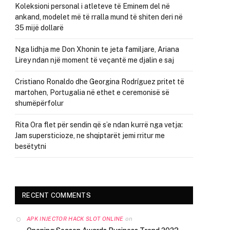
Koleksioni personal i atleteve të Eminem del në
ankand, modelet më të rralla mund të shiten deri në
35 mijë dollarë
Nga lidhja me Don Xhonin te jeta familjare, Ariana
Lirey ndan një moment të veçantë me djalin e saj
Cristiano Ronaldo dhe Georgina Rodríguez pritet të
martohen, Portugalia në ethet e ceremonisë së
shumëpërfolur
Rita Ora flet për sendin që s’e ndan kurrë nga vetja:
Jam supersticioze, ne shqiptarët jemi rritur me
besëtytni
RECENT COMMENTS
on
APK INJECTOR HACK SLOT ONLINE