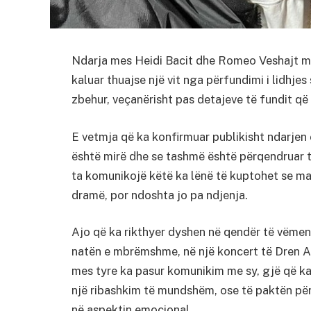
Ndarja mes Heidi Bacit dhe Romeo Veshajt mb
kaluar thuajse një vit nga përfundimi i lidhje
zbehur, veçanërisht pas detajeve të fundit që 
E vetmja që ka konfirmuar publikisht ndarjen ë
është mirë dhe se tashmë është përqendruar t
ta komunikojë këtë ka lënë të kuptohet se 
dramë, por ndoshta jo pa ndjenja.
Ajo që ka rikthyer dyshen në qendër të vëmend
natën e mbrëmshme, në një koncert të Dren Ab
mes tyre ka pasur komunikim me sy, gjë që ka
një ribashkim të mundshëm, ose të paktën për
në aspektin emocional.