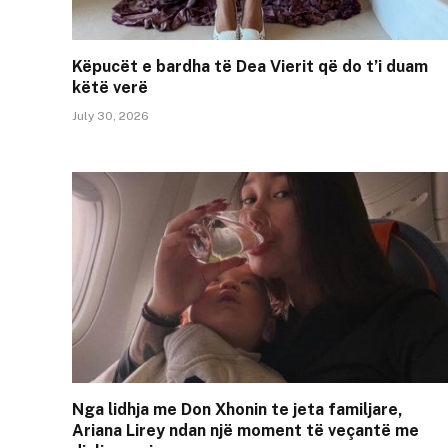
Këpucët e bardha të Dea Vierit që do t’i duam
këtë verë
July 30, 2026
Nga lidhja me Don Xhonin te jeta familjare,
Ariana Lirey ndan një moment të veçantë me