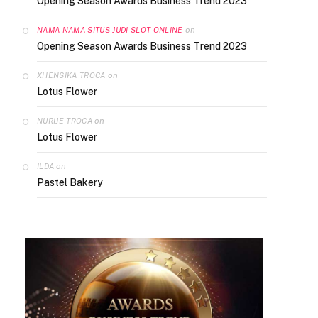
Opening Season Awards Business Trend 2023
on
NAMA NAMA SITUS JUDI SLOT ONLINE
Opening Season Awards Business Trend 2023
on
XHENSIKA TROCA
Lotus Flower
on
NURIJE TROCA
Lotus Flower
on
ILDA
Pastel Bakery