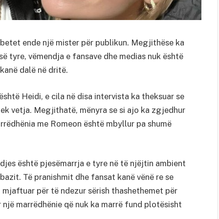
etet ende një mister për publikun. Megjithëse ka
s së tyre, vëmendja e fansave dhe medias nuk është
kanë dalë në dritë.
shtë Heidi, e cila në disa intervista ka theksuar se
ek vetja. Megjithatë, mënyra se si ajo ka zgjedhur
marrëdhënia me Romeon është mbyllur pa shumë
jes është pjesëmarrja e tyre në të njëjtin ambient
azit. Të pranishmit dhe fansat kanë vënë re se
 mjaftuar për të ndezur sërish thashethemet për
 një marrëdhënie që nuk ka marrë fund plotësisht