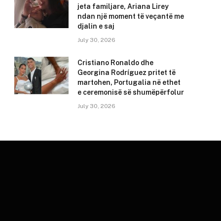
jeta familjare, Ariana Lirey
ndan një moment të veçantë me
djalin e saj
July 30, 2026
Cristiano Ronaldo dhe
Georgina Rodríguez pritet të
martohen, Portugalia në ethet
e ceremonisë së shumëpërfolur
July 30, 2026