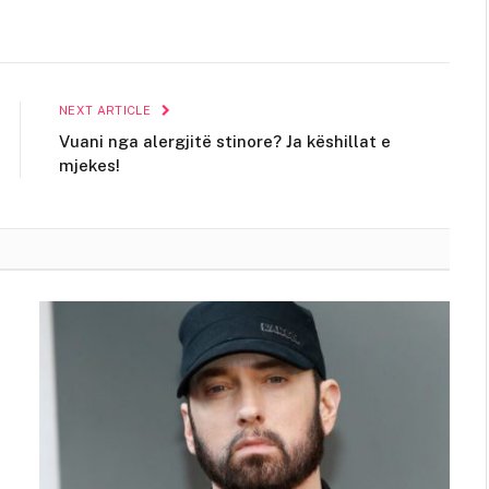
NEXT ARTICLE
Vuani nga alergjitë stinore? Ja këshillat e
mjekes!