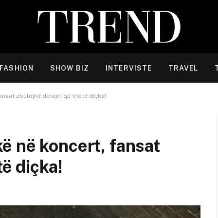
FASHION
SHOW BIZ
INTERVISTE
TRAVEL
nsat zbulojnë detajin që thotë diçka!
ë në koncert, fansat
të diçka!