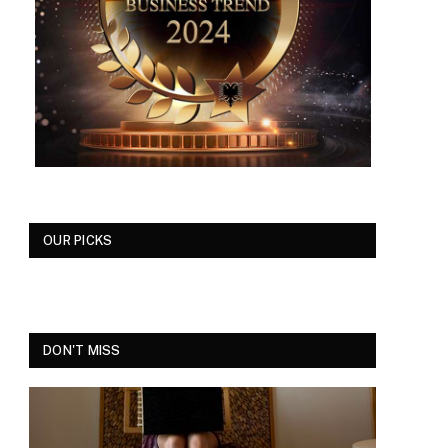
OUR PICKS
DON'T MISS