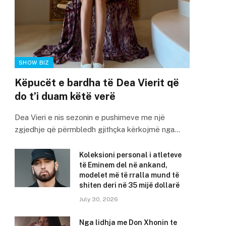
SHOW BIZ
Këpucët e bardha të Dea Vierit që
do t’i duam këtë verë
Dea Vieri e nis sezonin e pushimeve me një
zgjedhje që përmbledh gjithçka kërkojmë nga…
Koleksioni personal i atleteve
të Eminem del në ankand,
modelet më të rralla mund të
shiten deri në 35 mijë dollarë
July 30, 2026
Nga lidhja me Don Xhonin te