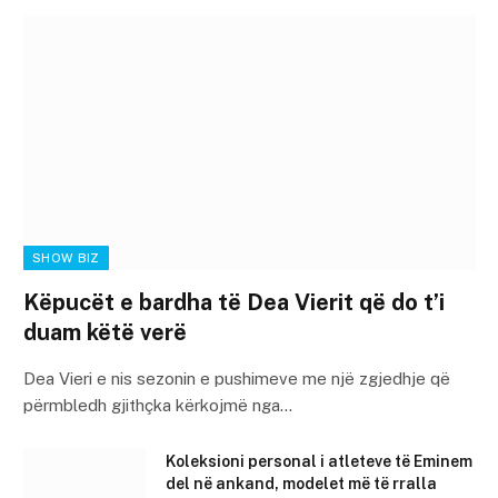
SHOW BIZ
Këpucët e bardha të Dea Vierit që do t’i
duam këtë verë
Dea Vieri e nis sezonin e pushimeve me një zgjedhje që
përmbledh gjithçka kërkojmë nga…
Koleksioni personal i atleteve të Eminem
del në ankand, modelet më të rralla