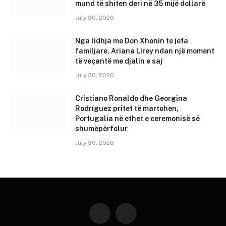
mund të shiten deri në 35 mijë dollarë
July 30, 2026
Nga lidhja me Don Xhonin te jeta
familjare, Ariana Lirey ndan një moment
të veçantë me djalin e saj
July 30, 2026
Cristiano Ronaldo dhe Georgina
Rodríguez pritet të martohen,
Portugalia në ethet e ceremonisë së
shumëpërfolur
July 30, 2026
Instagram
YouTube