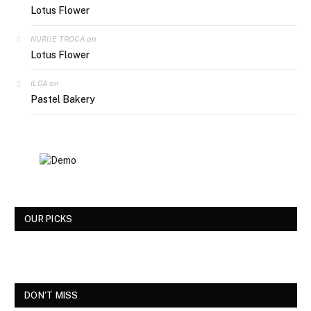
Lotus Flower
on
NURIJE TROCA
Lotus Flower
on
ILDA
Pastel Bakery
OUR PICKS
DON'T MISS