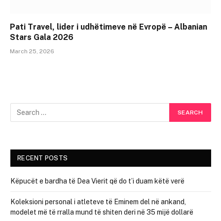
Pati Travel, lider i udhëtimeve në Evropë – Albanian
Stars Gala 2026
March 25, 2026
RECENT POSTS
Këpucët e bardha të Dea Vierit që do t’i duam këtë verë
Koleksioni personal i atleteve të Eminem del në ankand,
modelet më të rralla mund të shiten deri në 35 mijë dollarë