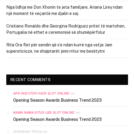
Nga lidhja me Don Xhonin te jeta familjare, Ariana Lirey ndan
një moment të veçantë me djalin e saj
Cristiano Ronaldo dhe Georgina Rodríguez pritet të martohen,
Portugalia në ethet e ceremonisë së shumëpërfolur
Rita Ora flet për sendin që s’e ndan kurrë nga vetja: Jam
supersticioze, ne shqiptarët jemi rritur me besëtytni
RECENT COMMENTS
on
APK INJECTOR HACK SLOT ONLINE
Opening Season Awards Business Trend 2023
on
NAMA NAMA SITUS JUDI SLOT ONLINE
Opening Season Awards Business Trend 2023
on
XHENSIKA TROCA