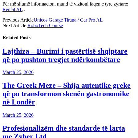
Për më shumë informacion, mund të vizitoni faqen e tyre zyrtare:
Rental
AL
.
Previous Article
Unicos Garage Tirana / Car Pro AL
Next Article
RoboTech Course
Related
Posts
Lajthiza – Burimi i pastërtisë shqiptare
që po pushton tregjet ndërkombëtare
March 25, 2026
The Greek Meze – Shija autentike greke
që po transformon skenën gastronomike
në Londër
March 25, 2026
Profesionalizëm dhe standarde të larta
me Zyber Ltd