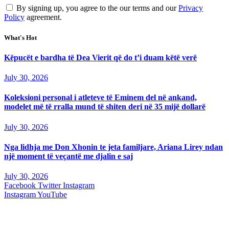
By signing up, you agree to the our terms and our
Privacy
Policy
agreement.
What's Hot
Këpucët e bardha të Dea Vierit që do t’i duam këtë verë
July 30, 2026
Koleksioni personal i atleteve të Eminem del në ankand,
modelet më të rralla mund të shiten deri në 35 mijë dollarë
July 30, 2026
Nga lidhja me Don Xhonin te jeta familjare, Ariana Lirey ndan
një moment të veçantë me djalin e saj
July 30, 2026
Facebook
Twitter
Instagram
Instagram
YouTube