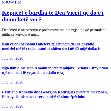
SHOW BIZ
Këpucët e bardha të Dea Vierit që do t’i
duam këtë verë
Dea Vieri e nis sezonin e pushimeve me një zgjedhje që përmbledh
gjithçka kërkojmë nga…
Koleksioni personal i atleteve të Eminem del në ankand,
modelet më të rralla mund të shiten deri në 35 mijë dollarë
July 30, 2026
Nga lidhja me Don Xhonin te jeta familjare, Ariana Lirey ndan
një moment të veçantë me djalin e saj
July 30, 2026
Cristiano Ronaldo dhe Georgina Rodríguez pritet të martohen,
Portugalia në ethet e ceremonisë së shumëpërfolur
July 30, 2026