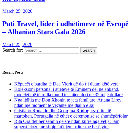
March 25, 2026
Pati Travel, lider i udhëtimeve në Evropë
– Albanian Stars Gala 2026
March 25, 2026
Search for:
Recent Posts
Këpucët e bardha të Dea Vierit që do t’i duam këtë verë
Koleksioni personal i atleteve të Eminem del në ankand,
modelet më të rralla mund të shiten deri në 35 mijë dollarë
Nga lidhja me Don Xhonin te jeta familjare, Ariana Lirey
ndan një moment të veçantë me djalin e saj
Cristiano Ronaldo dhe Georgina Rodríguez pritet të
martohen, Portugalia në ethet e ceremonisë së shumëpërfolur
Rita Ora flet për sendin që s’e ndan kurrë nga vetja: Jam
supersticioze, ne shqiptarët jemi rritur me besëtytni