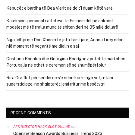
Këpucët e bardha të Dea Vierit që do t’i duam këtë verë
Koleksioni personal i atleteve të Eminem del në ankand,
modelet më të rralla mund të shiten deri në 35 mijë dollarë
Nga lidhja me Don Xhonin te jeta familjare, Ariana Lirey ndan
një moment të veçantë me djalin e saj
Cristiano Ronaldo dhe Georgina Rodríguez pritet të martohen,
Portugalia në ethet e ceremonisë së shumëpërfolur
Rita Ora flet për sendin që s’e ndan kurrë nga vetja: Jam
supersticioze, ne shqiptarët jemi rritur me besëtytni
RECENT COMMENTS
on
APK INJECTOR HACK SLOT ONLINE
Opening Season Awards Business Trend 2023