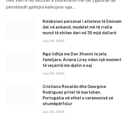
Dea Vieri e nis sezonin e pushimeve me një zgjedhje që
përmbledh gjithçka kërkojmë nga…
Koleksioni personal i atleteve të Eminem
del në ankand, modelet më të rralla
mund të shiten deri në 35 mijë dollarë
July 30, 2026
Nga lidhja me Don Xhonin te jeta
familjare, Ariana Lirey ndan një moment
të veçantë me djalin e saj
July 30, 2026
Cristiano Ronaldo dhe Georgina
Rodríguez pritet të martohen,
Portugalia në ethet e ceremonisë së
shumëpërfolur
July 30, 2026