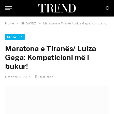
»
»
Home
SHOW BIZ
Maratona e Tiranës/ Luiza Gega: Kompeticioni më i bukur!
SHOW BIZ
Maratona e Tiranës/ Luiza
Gega: Kompeticioni më i
bukur!
October 18, 2024
1 Min Read