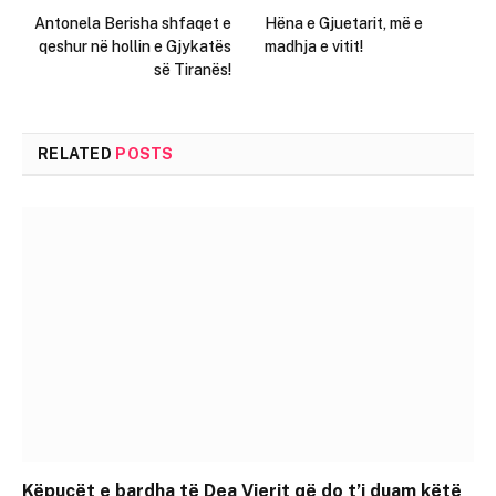
Antonela Berisha shfaqet e
Hëna e Gjuetarit, më e
qeshur në hollin e Gjykatës
madhja e vitit!
së Tiranës!
RELATED
POSTS
Këpucët e bardha të Dea Vierit që do t’i duam këtë