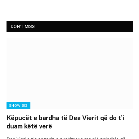
DON'T MISS
SHOW BIZ
Këpucët e bardha të Dea Vierit që do t’i
duam këtë verë