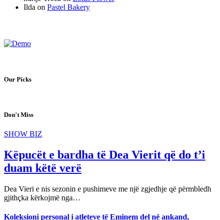
Ilda
on
Pastel Bakery
Our Picks
Don't Miss
SHOW BIZ
Këpucët e bardha të Dea Vierit që do t’i
duam këtë verë
Dea Vieri e nis sezonin e pushimeve me një zgjedhje që përmbledh
gjithçka kërkojmë nga…
Koleksioni personal i atleteve të Eminem del në ankand,