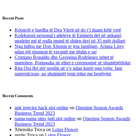
Recent Posts
Këpucët e bardha të Dea Vierit që do t’i duam këtë verë
Koleksioni personal i atleteve të Eminem del në ankand,
modelet më të rralla mund të shiten deri në 35 mijë dollarë
Nga lidhja me Don Xhonin te jeta familjare, Ariana Lirey
ndan një moment të veçantë me djalin e saj
Cristiano Ronaldo dhe Georgina Rodríguez pritet të
martohen, Portugalia në ethet e ceremonisë së shumëpërfolur
Rita Ora flet për sendin që s’e ndan kurrë nga vetja: Jam
supersticioze, ne shqiptarët jemi rritur me besëtytni
Recent Comments
apk injector hack slot online
on
Opening Season Awards
Business Trend 2023
nama nama situs judi slot online
on
Opening Season Awards
Business Trend 2023
Xhensika Troca
on
Lotus Flower
nurije Troca
on
Lotus Flower