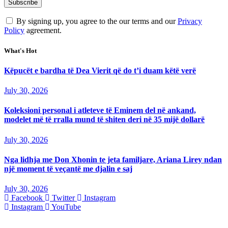
By signing up, you agree to the our terms and our
Privacy
Policy
agreement.
What's Hot
Këpucët e bardha të Dea Vierit që do t’i duam këtë verë
July 30, 2026
Koleksioni personal i atleteve të Eminem del në ankand,
modelet më të rralla mund të shiten deri në 35 mijë dollarë
July 30, 2026
Nga lidhja me Don Xhonin te jeta familjare, Ariana Lirey ndan
një moment të veçantë me djalin e saj
July 30, 2026
Facebook
Twitter
Instagram
Instagram
YouTube