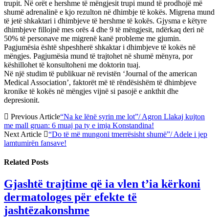
trupit. Në orët e hershme të mëngjesit trupi mund të prodhojë më
shumë adrenalinë e kjo rezulton në dhimbje të kokës. Migrena mund
të jetë shkaktari i dhimbjeve të hershme të kokës. Gjysma e këtyre
dhimbjeve fillojnë mes orës 4 dhe 9 të mëngjesit, ndërkaq deri në
50% të personave me migrenë kanë probleme me gjumin.
Pagjumësia është shpeshherë shkaktar i dhimbjeve të kokës në
mëngjes. Pagjumësia mund të trajtohet në shumë mënyra, por
këshillohet të konsultoheni me doktorin tuaj.
Në një studim të publikuar në revistën ‘Journal of the american
Medical Association’, faktorët më të rëndësishëm të dhimbjeve
kronike të kokës në mëngjes vijnë si pasojë e ankthit dhe
depresionit.
Previous Article
“Na ke lënë syrin me lot”/ Agron Llakaj kujton
me mall gruan: 6 muaj pa ty e imja Konstandina!
Next Article
“Do të më mungoni tmerrësisht shumë”/ Adele i jep
lamtumirën fansave!
Related
Posts
Gjashtë trajtime që ia vlen t’ia kërkoni
dermatologes për efekte të
jashtëzakonshme