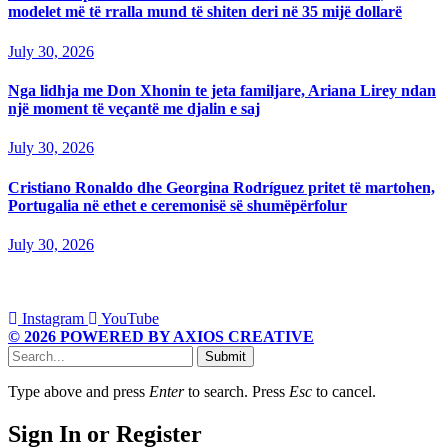
modelet më të rralla mund të shiten deri në 35 mijë dollarë
July 30, 2026
Nga lidhja me Don Xhonin te jeta familjare, Ariana Lirey ndan
një moment të veçantë me djalin e saj
July 30, 2026
Cristiano Ronaldo dhe Georgina Rodríguez pritet të martohen,
Portugalia në ethet e ceremonisë së shumëpërfolur
July 30, 2026
Instagram
YouTube
© 2026 POWERED BY AXIOS CREATIVE
Submit
Type above and press
Enter
to search. Press
Esc
to cancel.
Sign In or Register