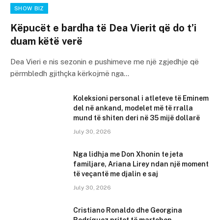
SHOW BIZ
Këpucët e bardha të Dea Vierit që do t’i
duam këtë verë
Dea Vieri e nis sezonin e pushimeve me një zgjedhje që
përmbledh gjithçka kërkojmë nga…
Koleksioni personal i atleteve të Eminem
del në ankand, modelet më të rralla
mund të shiten deri në 35 mijë dollarë
July 30, 2026
Nga lidhja me Don Xhonin te jeta
familjare, Ariana Lirey ndan një moment
të veçantë me djalin e saj
July 30, 2026
Cristiano Ronaldo dhe Georgina
Rodríguez pritet të martohen,