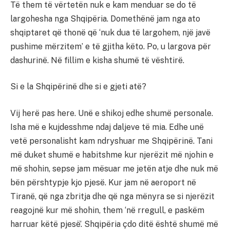
Të them të vërtetën nuk e kam menduar se do të
largohesha nga Shqipëria. Domethënë jam nga ato
shqiptaret që thonë që ‘nuk dua të largohem, një javë
pushime mërzitem’ e të gjitha këto. Po, u largova për
dashurinë. Në fillim e kisha shumë të vështirë.
Si e la Shqipërinë dhe si e gjeti atë?
Vij herë pas here. Unë e shikoj edhe shumë personale.
Isha më e kujdesshme ndaj daljeve të mia. Edhe unë
vetë personalisht kam ndryshuar me Shqipërinë. Tani
më duket shumë e habitshme kur njerëzit më njohin e
më shohin, sepse jam mësuar me jetën atje dhe nuk më
bën përshtypje kjo pjesë. Kur jam në aeroport në
Tiranë, që nga zbritja dhe që nga mënyra se si njerëzit
reagojnë kur më shohin, them ‘në rregull, e paskëm
harruar këtë pjesë’. Shqipëria çdo ditë është shumë më