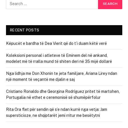
RECENT POSTS
Këpucët e bardha të Dea Vierit që do t’i duam këtë verë
Koleksioni personal i atleteve të Eminem del në ankand,
modelet më të rralla mund të shiten deri në 35 mijë dollarë
Nga lidhja me Don Xhonin te jeta familjare, Ariana Lirey ndan
një moment të veçantë me djalin e saj
Cristiano Ronaldo dhe Georgina Rodríguez pritet të martohen,
Portugalia në ethet e ceremonisë së shumëpërfolur
Rita Ora flet për sendin që s’e ndan kurrë nga vetja: Jam
supersticioze, ne shqiptarët jemi rritur me besëtytni