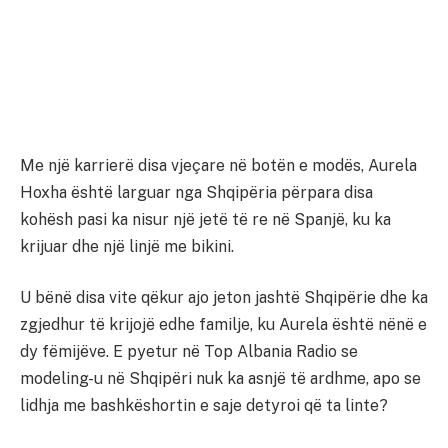
Me një karrierë disa vjeçare në botën e modës, Aurela
Hoxha është larguar nga Shqipëria përpara disa
kohësh pasi ka nisur një jetë të re në Spanjë, ku ka
krijuar dhe një linjë me bikini.
U bënë disa vite qëkur ajo jeton jashtë Shqipërie dhe ka
zgjedhur të krijojë edhe familje, ku Aurela është nënë e
dy fëmijëve. E pyetur në Top Albania Radio se
modeling-u në Shqipëri nuk ka asnjë të ardhme, apo se
lidhja me bashkëshortin e saje detyroi që ta linte?