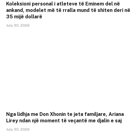
Koleksioni personal i atleteve të Eminem del në
ankand, modelet më të rralla mund të shiten deri në
35 mijë dollarë
July 30, 2026
Nga lidhja me Don Xhonin te jeta familjare, Ariana
Lirey ndan një moment të veçantë me djalin e saj
July 30, 2026