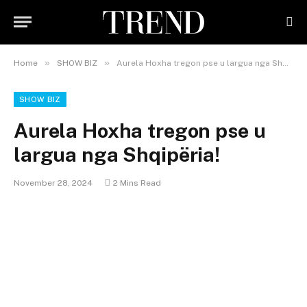
»
»
Home
SHOW BIZ
Aurela Hoxha tregon pse u largua nga Shqipëria!
SHOW BIZ
Aurela Hoxha tregon pse u
largua nga Shqipëria!
November 28, 2024
2 Mins Read