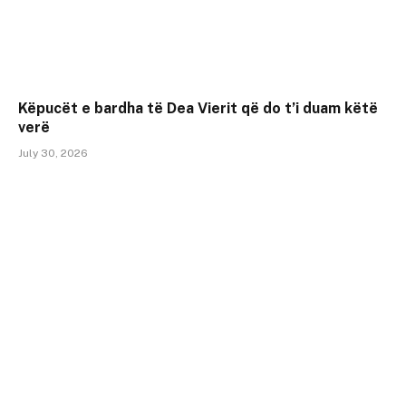
Këpucët e bardha të Dea Vierit që do t’i duam këtë
verë
July 30, 2026