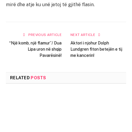
mirë dhe atje ku unë jetoj të gjithë flasin.
PREVIOUS ARTICLE
NEXT ARTICLE
“Një komb, një flamur”/ Dua
Aktori i njohur Dolph
Lipa uron në shqip
Lundgren fiton betejën e tij
Pavarësinë!
me kancerin!
RELATED
POSTS