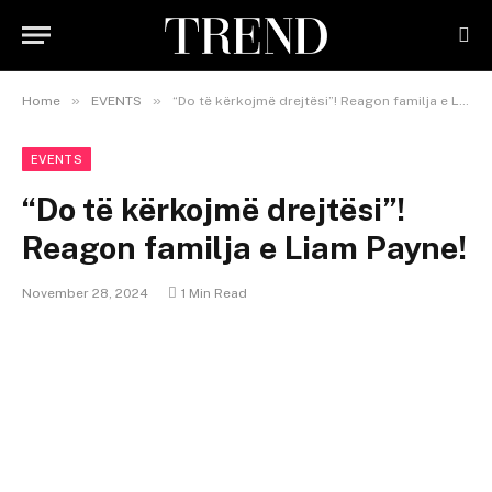
»
»
Home
EVENTS
“Do të kërkojmë drejtësi”! Reagon familja e Liam Payne!
EVENTS
“Do të kërkojmë drejtësi”!
Reagon familja e Liam Payne!
November 28, 2024
1 Min Read