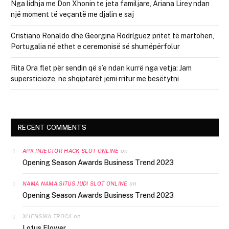
Nga lidhja me Don Xhonin te jeta familjare, Ariana Lirey ndan
një moment të veçantë me djalin e saj
Cristiano Ronaldo dhe Georgina Rodríguez pritet të martohen,
Portugalia në ethet e ceremonisë së shumëpërfolur
Rita Ora flet për sendin që s’e ndan kurrë nga vetja: Jam
supersticioze, ne shqiptarët jemi rritur me besëtytni
RECENT COMMENTS
on
APK INJECTOR HACK SLOT ONLINE
Opening Season Awards Business Trend 2023
on
NAMA NAMA SITUS JUDI SLOT ONLINE
Opening Season Awards Business Trend 2023
on
XHENSIKA TROCA
Lotus Flower