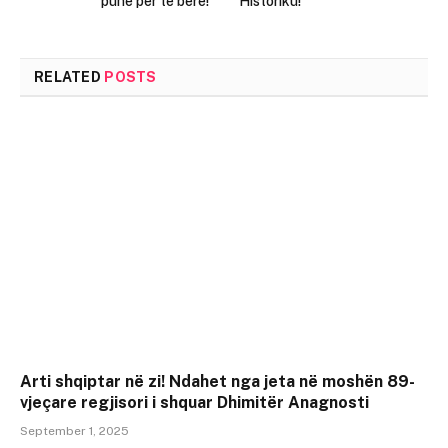
punë për të bërë!
Historiku!
RELATED
POSTS
Arti shqiptar në zi! Ndahet nga jeta në moshën 89-
vjeçare regjisori i shquar Dhimitër Anagnosti
September 1, 2025