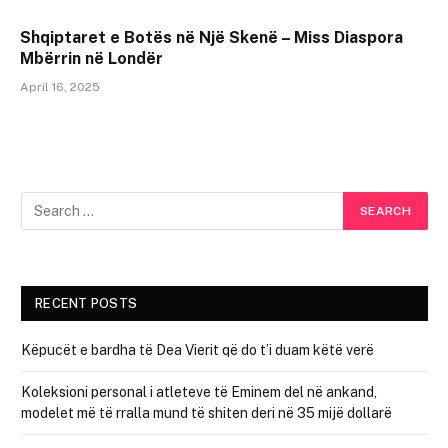
Shqiptaret e Botës në Një Skenë – Miss Diaspora
Mbërrin në Londër
April 16, 2025
RECENT POSTS
Këpucët e bardha të Dea Vierit që do t’i duam këtë verë
Koleksioni personal i atleteve të Eminem del në ankand,
modelet më të rralla mund të shiten deri në 35 mijë dollarë