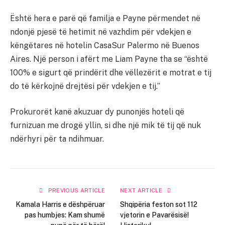
Është hera e parë që familja e Payne përmendet në
ndonjë pjesë të hetimit në vazhdim për vdekjen e
këngëtares në hotelin CasaSur Palermo në Buenos
Aires. Një person i afërt me Liam Payne tha se “është
100% e sigurt që prindërit dhe vëllezërit e motrat e tij
do të kërkojnë drejtësi për vdekjen e tij.”
Prokurorët kanë akuzuar dy punonjës hoteli që
furnizuan me drogë yllin, si dhe një mik të tij që nuk
ndërhyri për ta ndihmuar.
PREVIOUS ARTICLE
NEXT ARTICLE
Kamala Harris e dëshpëruar
Shqipëria feston sot 112
pas humbjes: Kam shumë
vjetorin e Pavarësisë!