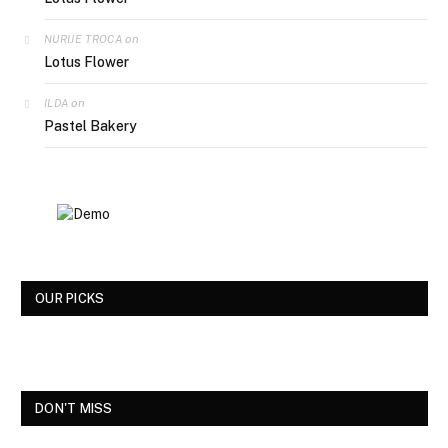
on
NURIJE TROCA
Lotus Flower
on
ILDA
Pastel Bakery
OUR PICKS
DON'T MISS