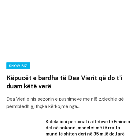
SHOW BIZ
Këpucët e bardha të Dea Vierit që do t’i
duam këtë verë
Dea Vieri e nis sezonin e pushimeve me një zgjedhje që
përmbledh gjithçka kërkojmë nga…
Koleksioni personal i atleteve të Eminem
del në ankand, modelet më të rralla
mund të shiten deri në 35 mijë dollarë