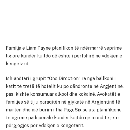
Familja e Liam Payne planifikon të ndërmarrë veprime
ligjore kundër kujtdo që është i përfshirë në vdekjen e
këngëtarit.
Ish-anëtari i grupit “One Direction” ra nga ballkoni i
katit të tretë të hotelit ku po qëndronte në Argjentinë,
pasi kishte konsumuar alkool dhe kokainë. Avokatët e
familjes së tij u paraqitën në gjykatë në Argjentinë të
martën dhe një burim i tha PageSix se ata planifikojnë
të ngrenë padi penale kundër kujtdo që mund të jetë
përgjegjës për vdekjen e këngëtarit.