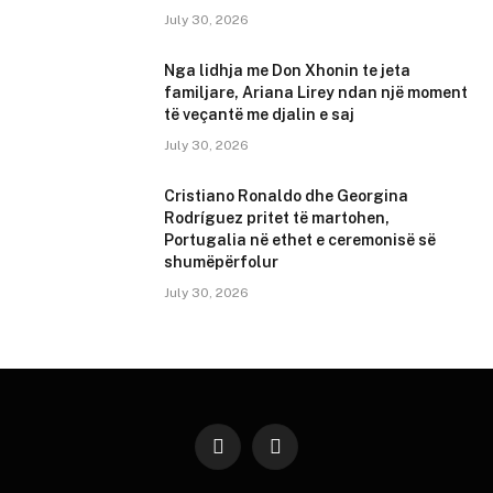
July 30, 2026
Nga lidhja me Don Xhonin te jeta
familjare, Ariana Lirey ndan një moment
të veçantë me djalin e saj
July 30, 2026
Cristiano Ronaldo dhe Georgina
Rodríguez pritet të martohen,
Portugalia në ethet e ceremonisë së
shumëpërfolur
July 30, 2026
Instagram
YouTube