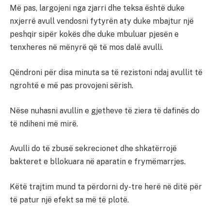
Më pas, largojeni nga zjarri dhe teksa është duke
nxjerrë avull vendosni fytyrën aty duke mbajtur një
peshqir sipër kokës dhe duke mbuluar pjesën e
tenxheres në mënyrë që të mos dalë avulli.
Qëndroni për disa minuta sa të rezistoni ndaj avullit të
ngrohtë e më pas provojeni sërish.
Nëse nuhasni avullin e gjetheve të ziera të dafinës do
të ndiheni më mirë.
Avulli do të zbusë sekrecionet dhe shkatërrojë
bakteret e bllokuara në aparatin e frymëmarrjes.
Këtë trajtim mund ta përdorni dy-tre herë në ditë për
të patur një efekt sa më të plotë.