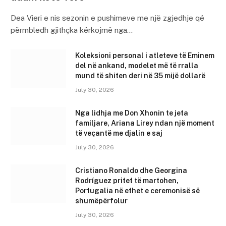
Dea Vieri e nis sezonin e pushimeve me një zgjedhje që
përmbledh gjithçka kërkojmë nga…
Koleksioni personal i atleteve të Eminem
del në ankand, modelet më të rralla
mund të shiten deri në 35 mijë dollarë
July 30, 2026
Nga lidhja me Don Xhonin te jeta
familjare, Ariana Lirey ndan një moment
të veçantë me djalin e saj
July 30, 2026
Cristiano Ronaldo dhe Georgina
Rodríguez pritet të martohen,
Portugalia në ethet e ceremonisë së
shumëpërfolur
July 30, 2026