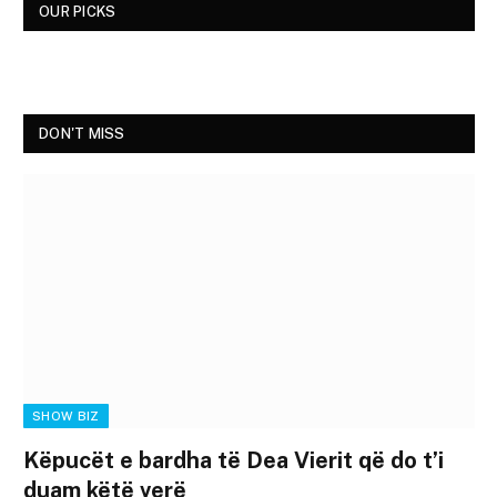
OUR PICKS
DON'T MISS
SHOW BIZ
Këpucët e bardha të Dea Vierit që do t’i
duam këtë verë