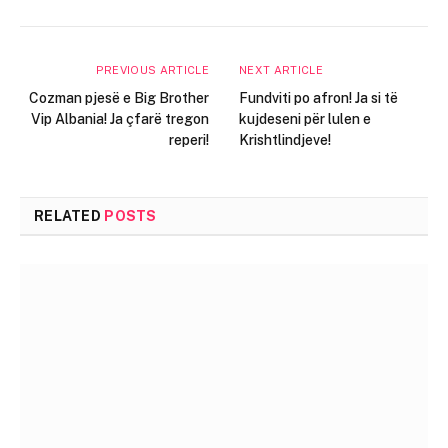
PREVIOUS ARTICLE
NEXT ARTICLE
Cozman pjesë e Big Brother
Fundviti po afron! Ja si të
Vip Albania! Ja çfarë tregon
kujdeseni për lulen e
reperi!
Krishtlindjeve!
RELATED
POSTS