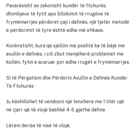
Pavarësisht se zakonisht kundër të ftohurës,
dhimbjeve të fytit apo bllokimit të rrugëve të
frymëmarrjes përdoret çaji i dafinës, një tjetër metodë
e përdorimit të tyre është edhe më efikase.
Konkretisht, kura që sjellim më poshtë ka të bëjë me
avullin e dafinës, i cili zbut menjëherë problemet me
kollën, fytin e acaruar por edhe rrugët e frymëmarrjes.
Si të Përgatisni dhe Përdorni Avullin e Dafinës Kundër
Të Ftohurës
Ju këshillohet të vendosni një tenxhere me 1 litër ujë
në zjarr që të vlojë bashkë 4-5 gjethe dafine.
Lëreni derisa të nisë të vlojë.