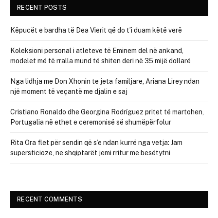
RECENT POSTS
Këpucët e bardha të Dea Vierit që do t’i duam këtë verë
Koleksioni personal i atleteve të Eminem del në ankand,
modelet më të rralla mund të shiten deri në 35 mijë dollarë
Nga lidhja me Don Xhonin te jeta familjare, Ariana Lirey ndan
një moment të veçantë me djalin e saj
Cristiano Ronaldo dhe Georgina Rodríguez pritet të martohen,
Portugalia në ethet e ceremonisë së shumëpërfolur
Rita Ora flet për sendin që s’e ndan kurrë nga vetja: Jam
supersticioze, ne shqiptarët jemi rritur me besëtytni
RECENT COMMENTS