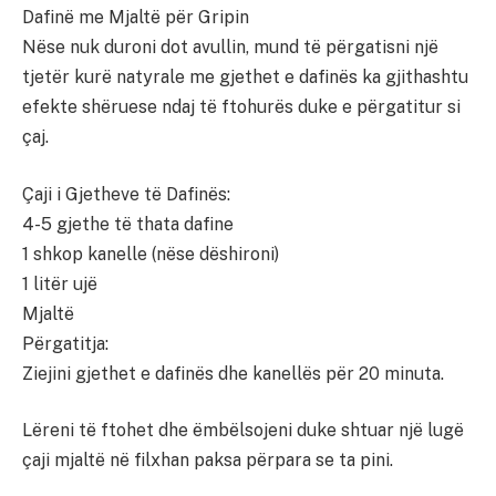
Dafinë me Mjaltë për Gripin
Nëse nuk duroni dot avullin, mund të përgatisni një
tjetër kurë natyrale me gjethet e dafinës ka gjithashtu
efekte shëruese ndaj të ftohurës duke e përgatitur si
çaj.
Çaji i Gjetheve të Dafinës:
4-5 gjethe të thata dafine
1 shkop kanelle (nëse dëshironi)
1 litër ujë
Mjaltë
Përgatitja:
Ziejini gjethet e dafinës dhe kanellës për 20 minuta.
Lëreni të ftohet dhe ëmbëlsojeni duke shtuar një lugë
çaji mjaltë në filxhan paksa përpara se ta pini.