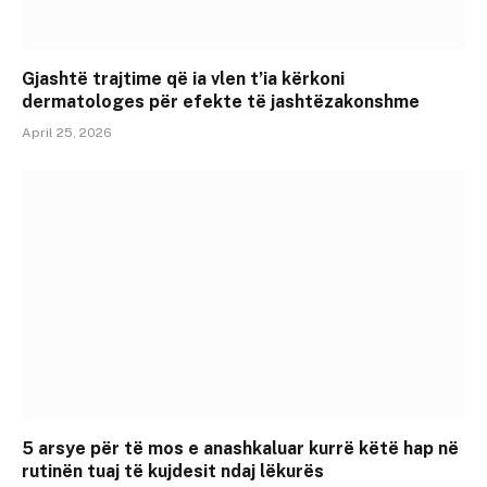
Gjashtë trajtime që ia vlen t’ia kërkoni
dermatologes për efekte të jashtëzakonshme
April 25, 2026
5 arsye për të mos e anashkaluar kurrë këtë hap në
rutinën tuaj të kujdesit ndaj lëkurës