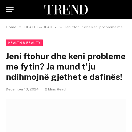
»
»
Home
HEALTH & BEAUTY
Jeni ftohur dhe keni probleme me fytin? Ja mund t’ju ndihmojnë gjethet e dafinës!
HEALTH & BEAUTY
Jeni ftohur dhe keni probleme
me fytin? Ja mund t’ju
ndihmojnë gjethet e dafinës!
December 13, 2024
2 Mins Read