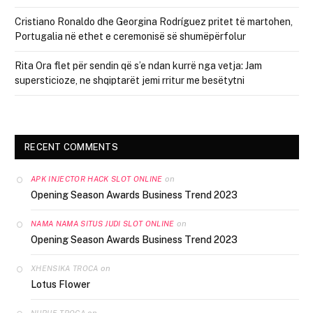
Cristiano Ronaldo dhe Georgina Rodríguez pritet të martohen,
Portugalia në ethet e ceremonisë së shumëpërfolur
Rita Ora flet për sendin që s’e ndan kurrë nga vetja: Jam
supersticioze, ne shqiptarët jemi rritur me besëtytni
RECENT COMMENTS
on
APK INJECTOR HACK SLOT ONLINE
Opening Season Awards Business Trend 2023
on
NAMA NAMA SITUS JUDI SLOT ONLINE
Opening Season Awards Business Trend 2023
on
XHENSIKA TROCA
Lotus Flower
on
NURIJE TROCA