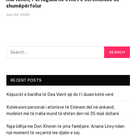
shumëpërfolur
July 30, 2026
RECENT POSTS
Këpucët e bardha të Dea Vierit që do t’i duam këtë verë
Koleksioni personal i atleteve të Eminem del në ankand,
modelet më të rralla mund të shiten deri në 35 mijë dollarë
Nga lidhja me Don Xhonin te jeta familjare, Ariana Lirey ndan
një moment të veçantë me djalin e saj