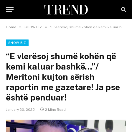
»
»
Home
SHOW BIZ
“E vlerësoj shumë kohën që kemi kaluar bashkë…”/ Meritoni kujton sërish raportin me gazetare! Ja pse është penduar!
SHOW BIZ
“E vlerësoj shumë kohën që
kemi kaluar bashkë…”/
Meritoni kujton sërish
raportin me gazetare! Ja pse
është penduar!
January 20, 2025
2 Mins Read