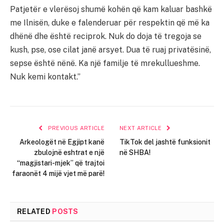
Patjetër e vlerësoj shumë kohën që kam kaluar bashkë
me Ilnisën, duke e falenderuar për respektin që më ka
dhënë dhe është reciprok. Nuk do doja të tregoja se
kush, pse, ose cilat janë arsyet. Dua të ruaj privatësinë,
sepse është nënë. Ka një familje të mrekullueshme.
Nuk kemi kontakt.”
PREVIOUS ARTICLE
NEXT ARTICLE
Arkeologët në Egjipt kanë
TikTok del jashtë funksionit
zbulojnë eshtrat e një
në SHBA!
“magjistari-mjek” që trajtoi
faraonët 4 mijë vjet më parë!
RELATED
POSTS