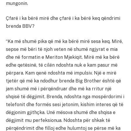
mungonin.
Çfarë i ka bërë mirë dhe çfarë i ka bërë keq qëndrimi
brenda BBV?
“Ka më shumë pika që më ka bërë mirë sesa keq. Mirë,
sepse më bëri të njoh veten në shumë ngjyrat e mia
dhe në formatin e Meriton Mjekiqit. Mirë më ka bërë
edhe qetësinë, të cilën ndoshta nuk e kam pasur më
përpara. Kam qenë ndoshta më impulsiv. Një e mirë
tjetër që më ka ndodhur brenda Big Brother është që
jam shumë më i përqëndruar dhe më ka rritur një
shqisë të dëgjimit. Brenda, ndoshta nga mospërdorimi i
telefonit dhe formës sesi jetonim, kishim interes që të
dëgjonim gjithçka. Unë mësova shumë dhe shqisa e
dëgjimit mu perfeksionua. Ndoshta për shkak të
përqëndrimit dhe filloj edhe hulumtoj se përse më ka