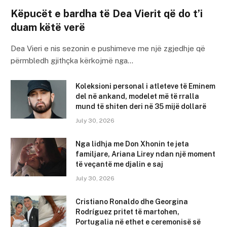
Këpucët e bardha të Dea Vierit që do t’i
duam këtë verë
Dea Vieri e nis sezonin e pushimeve me një zgjedhje që
përmbledh gjithçka kërkojmë nga…
Koleksioni personal i atleteve të Eminem
del në ankand, modelet më të rralla
mund të shiten deri në 35 mijë dollarë
July 30, 2026
Nga lidhja me Don Xhonin te jeta
familjare, Ariana Lirey ndan një moment
të veçantë me djalin e saj
July 30, 2026
Cristiano Ronaldo dhe Georgina
Rodríguez pritet të martohen,
Portugalia në ethet e ceremonisë së