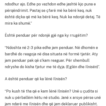
ndodhur ajo. Edhe po vazhdon edhe jashtë kjo puna e
përqëndrimit. Pastaj se çfarë më ka bërë keq, nuk
është diçka që më ka bërë keq. Nuk ka ndonjë detaj. Të
mira ka shumë.”
Është penduar për ndonjë gjë nga ky rrugëtim?
“Ndoshta në 2-3 pika edhe jam penduar. Në dhomën e
bardhë do reagoja në disa situata në formë tjetër. Aty
jam penduar pak që s’kam reaguar. Për shembull
ndryshe do kisha fjetur me të dyja. (Eglën dhe Ilnisën)”.
A është penduar që ka lënë Ilnisën?
“Po kush të tha që e kam lënë Ilnisën? Unë u çudita si
nuk u përballëm këtu në studio. Janë x arsye përse unë
jam ndarë me Ilnisën dhe që jam deklaruar publikisht.