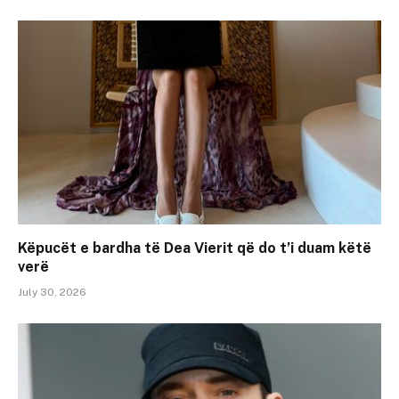
Këpucët e bardha të Dea Vierit që do t’i duam këtë
verë
July 30, 2026