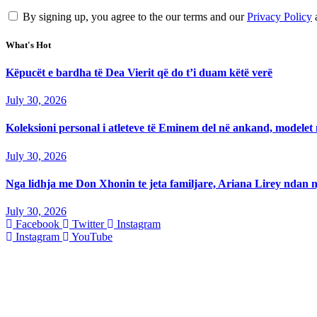
By signing up, you agree to the our terms and our
Privacy Policy
What's Hot
Këpucët e bardha të Dea Vierit që do t’i duam këtë verë
July 30, 2026
Koleksioni personal i atleteve të Eminem del në ankand, modelet m
July 30, 2026
Nga lidhja me Don Xhonin te jeta familjare, Ariana Lirey ndan n
July 30, 2026
Facebook
Twitter
Instagram
Instagram
YouTube