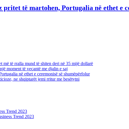
pritet të martohen, Portugalia në ethet e 
 më të rralla mund të shiten deri në 35 mijë dollarë
një moment të veçantë me djalin e saj
Portugalia në ethet e ceremonisë së shumëpërfolur
icioze, ne shqiptarët jemi rritur me besëtytni
ess Trend 2023
siness Trend 2023