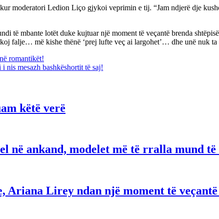
q kur moderatori Ledion Liço gjykoi veprimin e tij. “Jam ndjerë dje kush
i të mbante lotët duke kujtuar një moment të veçantë brenda shtëpisë. 
kërkoj falje… më kishe thënë ‘prej lufte veç ai largohet’… dhe unë nuk ta
jnë romantikët!
i nis mesazh bashkëshortit të saj!
uam këtë verë
el në ankand, modelet më të rralla mund të 
e, Ariana Lirey ndan një moment të veçantë 