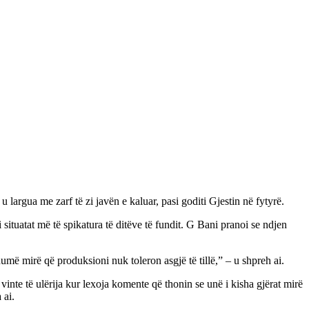
u largua me zarf të zi javën e kaluar, pasi goditi Gjestin në fytyrë.
i situatat më të spikatura të ditëve të fundit. G Bani pranoi se ndjen
umë mirë që produksioni nuk toleron asgjë të tillë,” – u shpreh ai.
inte të ulërija kur lexoja komente që thonin se unë i kisha gjërat mirë
 ai.