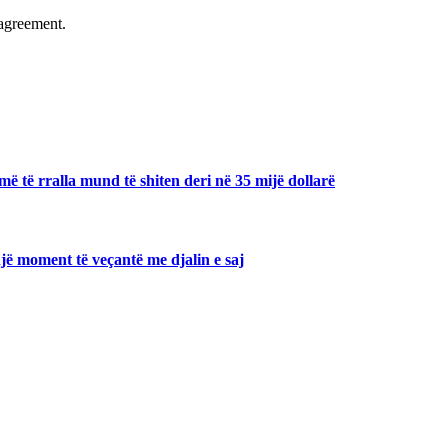
agreement.
ë të rralla mund të shiten deri në 35 mijë dollarë
jë moment të veçantë me djalin e saj