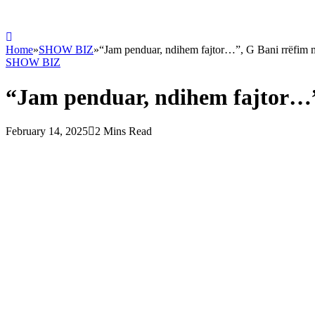
Home
»
SHOW BIZ
»
“Jam penduar, ndihem fajtor…”, G Bani rrëfim 
SHOW BIZ
“Jam penduar, ndihem fajtor…”,
February 14, 2025
2 Mins Read