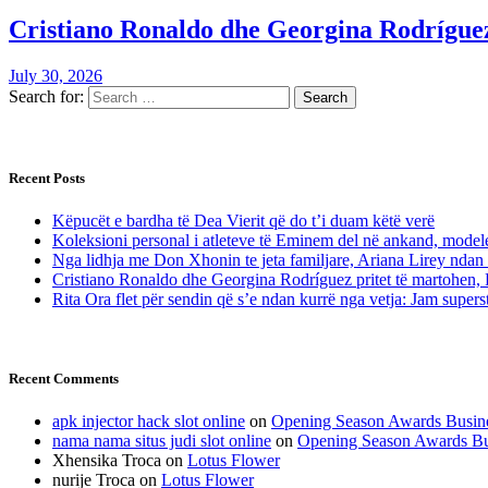
Cristiano Ronaldo dhe Georgina Rodríguez 
July 30, 2026
Search for:
Recent Posts
Këpucët e bardha të Dea Vierit që do t’i duam këtë verë
Koleksioni personal i atleteve të Eminem del në ankand, modelet
Nga lidhja me Don Xhonin te jeta familjare, Ariana Lirey ndan 
Cristiano Ronaldo dhe Georgina Rodríguez pritet të martohen, 
Rita Ora flet për sendin që s’e ndan kurrë nga vetja: Jam superst
Recent Comments
apk injector hack slot online
on
Opening Season Awards Busin
nama nama situs judi slot online
on
Opening Season Awards Bu
Xhensika Troca
on
Lotus Flower
nurije Troca
on
Lotus Flower