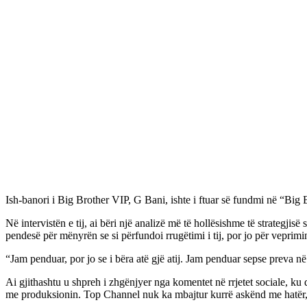
Ish-banori i Big Brother VIP, G Bani, ishte i ftuar së fundmi në “Big Bro
Në intervistën e tij, ai bëri një analizë më të hollësishme të strategjis
pendesë për mënyrën se si përfundoi rrugëtimi i tij, por jo për veprimin
“Jam penduar, por jo se i bëra atë gjë atij. Jam penduar sepse preva në
Ai gjithashtu u shpreh i zhgënjyer nga komentet në rrjetet sociale, ku
me produksionin. Top Channel nuk ka mbajtur kurrë askënd me hatër, n