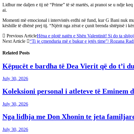
Lidhur me daljen e tij në “Prime” të së martës, ai pranoi se u ndje ke
ai.
Momenti më emocional i intervistës erdhi në fund, kur G Bani nuk mund
këshille të dhënë prej tij. “Njërit nga zërat e çunit brenda shtëpisë i 
Previous Article
Hëna e plotë natën e Shën Valentinit! Si do ta shijo
Next Article
“Ti je çmenduria më e bukur e jetës time”/ Rozana Radi 
Related
Posts
Këpucët e bardha të Dea Vierit që do t’i d
July 30, 2026
Koleksioni personal i atleteve të Eminem d
July 30, 2026
Nga lidhja me Don Xhonin te jeta familjar
July 30, 2026