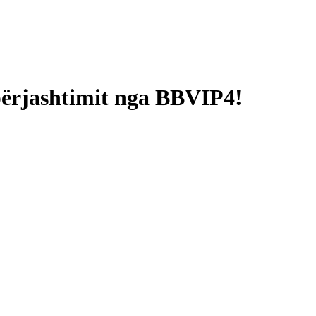
përjashtimit nga BBVIP4!