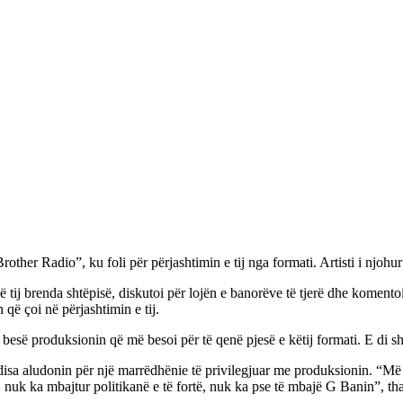
ther Radio”, ku foli për përjashtimin e tij nga formati. Artisti i njohur 
ë së tij brenda shtëpisë, diskutoi për lojën e banorëve të tjerë dhe komento
 që çoi në përjashtimin e tij.
 besë produksionin që më besoi për të qenë pjesë e këtij formati. E di sh
 disa aludonin për një marrëdhënie të privilegjuar me produksionin. “Më v
uk ka mbajtur politikanë e të fortë, nuk ka pse të mbajë G Banin”, tha