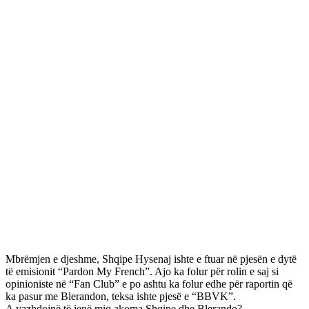
Mbrëmjen e djeshme, Shqipe Hysenaj ishte e ftuar në pjesën e dytë
të emisionit “Pardon My French”. Ajo ka folur për rolin e saj si
opinioniste në “Fan Club” e po ashtu ka folur edhe për raportin që
ka pasur me Blerandon, teksa ishte pjesë e “BBVK”.
A vazhdojnë të jenë miq akoma Shqipe dhe Blerando?