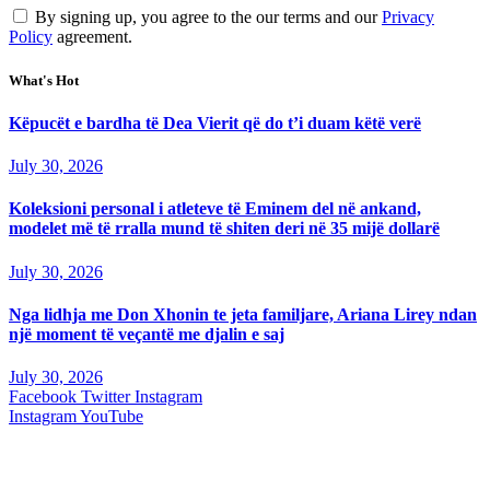
By signing up, you agree to the our terms and our
Privacy
Policy
agreement.
What's Hot
Këpucët e bardha të Dea Vierit që do t’i duam këtë verë
July 30, 2026
Koleksioni personal i atleteve të Eminem del në ankand,
modelet më të rralla mund të shiten deri në 35 mijë dollarë
July 30, 2026
Nga lidhja me Don Xhonin te jeta familjare, Ariana Lirey ndan
një moment të veçantë me djalin e saj
July 30, 2026
Facebook
Twitter
Instagram
Instagram
YouTube