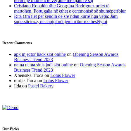
ndan një moment të veçantë me djalin e saj
Cristiano Ronaldo dhe Georgina Rodríguez pritet të
martohen, Portugalia në ethet e ceremonisë së shumëpërfolur
Rita Ora flet për sendin që s’e ndan kurrë nga vetja: Jam
supersticioze, ne shqiptarët jemi rritur me besëtytni
Recent Comments
apk injector hack slot online
on
Opening Season Awards
Business Trend 2023
nama nama situs judi slot online
on
Opening Season Awards
Business Trend 2023
Xhensika Troca
on
Lotus Flower
nurije Troca
on
Lotus Flower
Ilda
on
Pastel Bakery
Our Picks