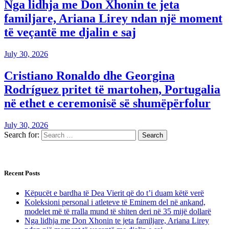
Nga lidhja me Don Xhonin te jeta
familjare, Ariana Lirey ndan një moment
të veçantë me djalin e saj
July 30, 2026
Cristiano Ronaldo dhe Georgina
Rodríguez pritet të martohen, Portugalia
në ethet e ceremonisë së shumëpërfolur
July 30, 2026
Search for:
Recent Posts
Këpucët e bardha të Dea Vierit që do t’i duam këtë verë
Koleksioni personal i atleteve të Eminem del në ankand,
modelet më të rralla mund të shiten deri në 35 mijë dollarë
Nga lidhja me Don Xhonin te jeta familjare, Ariana Lirey