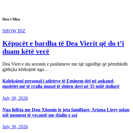
Don't Miss
SHOW BIZ
Këpucët e bardha të Dea Vierit që do t’i
duam këtë verë
Dea Vieri e nis sezonin e pushimeve me një zgjedhje që përmbledh
gjithçka kërkojmë nga…
Koleksioni personal i atleteve të Eminem del në ankand,
modelet më të rralla mund të shiten deri në 35 mijë dollarë
July 30, 2026
Nga lidhja me Don Xhonin te jeta familjare, Ariana Lirey ndan
një moment të veçantë me djalin e saj
July 30, 2026