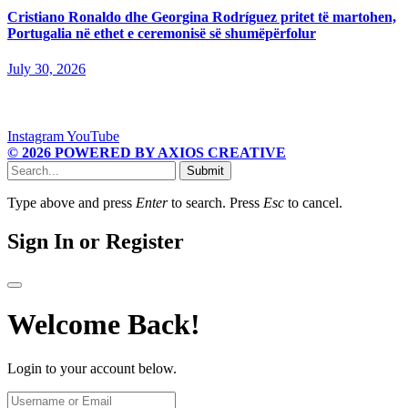
Cristiano Ronaldo dhe Georgina Rodríguez pritet të martohen,
Portugalia në ethet e ceremonisë së shumëpërfolur
July 30, 2026
Instagram
YouTube
© 2026 POWERED BY AXIOS CREATIVE
Submit
Type above and press
Enter
to search. Press
Esc
to cancel.
Sign In or Register
Welcome Back!
Login to your account below.