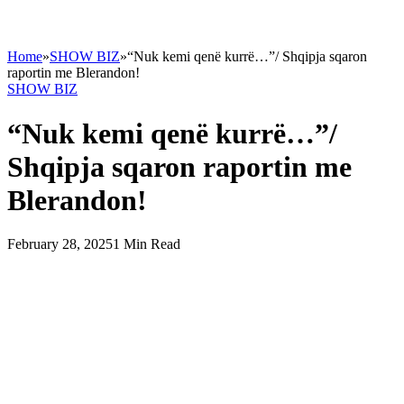
Home
»
SHOW BIZ
»
“Nuk kemi qenë kurrë…”/ Shqipja sqaron
raportin me Blerandon!
SHOW BIZ
“Nuk kemi qenë kurrë…”/
Shqipja sqaron raportin me
Blerandon!
February 28, 2025
1 Min Read