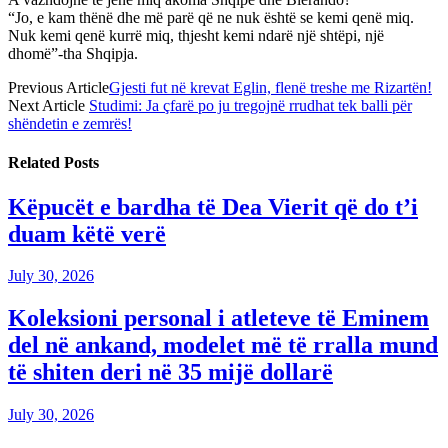
“Jo, e kam thënë dhe më parë që ne nuk është se kemi qenë miq.
Nuk kemi qenë kurrë miq, thjesht kemi ndarë një shtëpi, një
dhomë”-tha Shqipja.
Previous Article
Gjesti fut në krevat Eglin, flenë treshe me Rizartën!
Next Article
Studimi: Ja çfarë po ju tregojnë rrudhat tek balli për
shëndetin e zemrës!
Related
Posts
Këpucët e bardha të Dea Vierit që do t’i
duam këtë verë
July 30, 2026
Koleksioni personal i atleteve të Eminem
del në ankand, modelet më të rralla mund
të shiten deri në 35 mijë dollarë
July 30, 2026