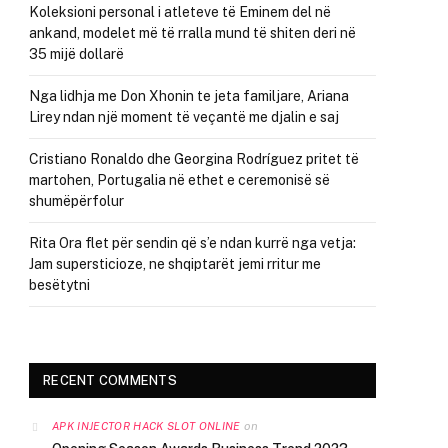
Koleksioni personal i atleteve të Eminem del në
ankand, modelet më të rralla mund të shiten deri në
35 mijë dollarë
Nga lidhja me Don Xhonin te jeta familjare, Ariana
Lirey ndan një moment të veçantë me djalin e saj
Cristiano Ronaldo dhe Georgina Rodríguez pritet të
martohen, Portugalia në ethet e ceremonisë së
shumëpërfolur
Rita Ora flet për sendin që s’e ndan kurrë nga vetja:
Jam supersticioze, ne shqiptarët jemi rritur me
besëtytni
RECENT COMMENTS
on
APK INJECTOR HACK SLOT ONLINE