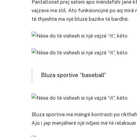
Pantallonat prej sateni apo mëndafshi janë k
vajzave me stil. Ato funksionojnë po aq mirë
të thjeshta me një bluzë bazike të bardhë.
Bluza sportive “baseball”
Bluza sportive me mëngë kontrasti po rikthehe
Ajo i jep menjëherë një ndjesi më të relaksua