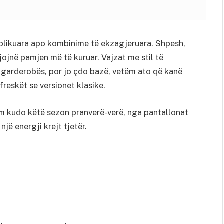
plikuara apo kombinime të ekzagjeruara. Shpesh,
ijojnë pamjen më të kuruar. Vajzat me stil të
e garderobës, por jo çdo bazë, vetëm ato që kanë
reskët se versionet klasike.
im kudo këtë sezon pranverë-verë, nga pantallonat
një energji krejt tjetër.