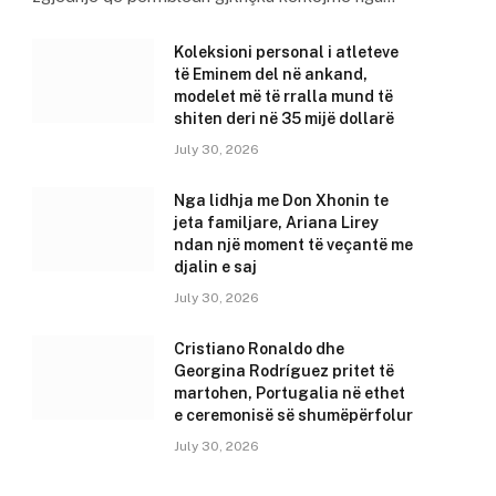
Koleksioni personal i atleteve
të Eminem del në ankand,
modelet më të rralla mund të
shiten deri në 35 mijë dollarë
July 30, 2026
Nga lidhja me Don Xhonin te
jeta familjare, Ariana Lirey
ndan një moment të veçantë me
djalin e saj
July 30, 2026
Cristiano Ronaldo dhe
Georgina Rodríguez pritet të
martohen, Portugalia në ethet
e ceremonisë së shumëpërfolur
July 30, 2026