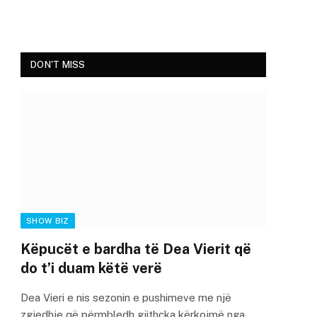
DON'T MISS
SHOW BIZ
Këpucët e bardha të Dea Vierit që
do t’i duam këtë verë
Dea Vieri e nis sezonin e pushimeve me një
zgjedhje që përmbledh gjithçka kërkojmë nga…