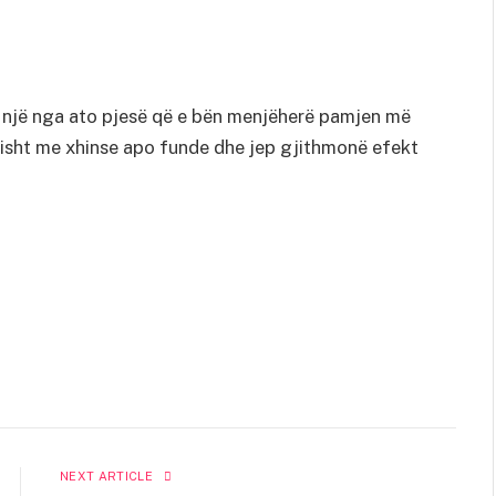
 një nga ato pjesë që e bën menjëherë pamjen më
sisht me xhinse apo funde dhe jep gjithmonë efekt
NEXT ARTICLE