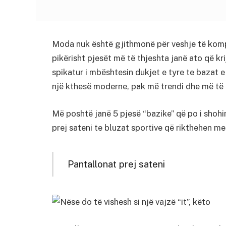
Moda nuk është gjithmonë për veshje të kom
pikërisht pjesët më të thjeshta janë ato që kr
spikatur i mbështesin dukjet e tyre te bazat 
një kthesë moderne, pak më trendi dhe më të f
Më poshtë janë 5 pjesë “bazike” që po i shoh
prej sateni te bluzat sportive që rikthehen me 
Pantallonat prej sateni