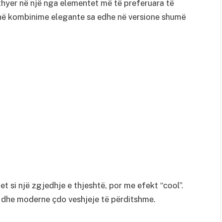
thyer në një nga elementet më të preferuara të
 në kombinime elegante sa edhe në versione shumë
t si një zgjedhje e thjeshtë, por me efekt “cool”.
r dhe moderne çdo veshjeje të përditshme.