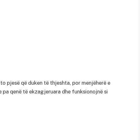
ato pjesë që duken të thjeshta, por menjëherë e
re pa qenë të ekzagjeruara dhe funksionojnë si