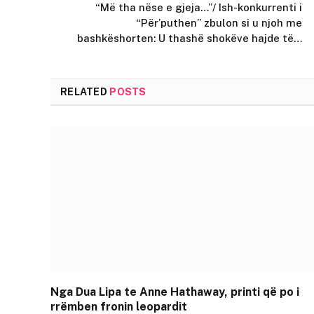
“Më tha nëse e gjeja…”/ Ish-konkurrenti i
“Për’puthen” zbulon si u njoh me
bashkëshorten: U thashë shokëve hajde të…
RELATED
POSTS
Nga Dua Lipa te Anne Hathaway, printi që po i
rrëmben fronin leopardit