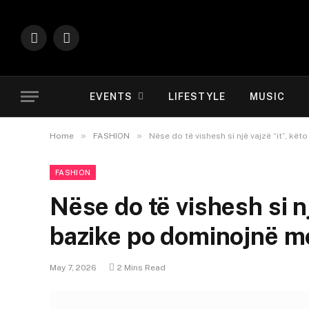
Instagram
YouTube
EVENTS
LIFESTYLE
MUSIC
»
»
Home
FASHION
Nëse do të vishesh si një vajzë “it”, k
FASHION
Nëse do të vishesh si nj
bazike po dominojnë 
May 7, 2026
2 Mins Read