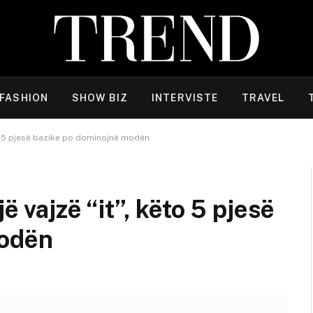
FASHION
SHOW BIZ
INTERVISTE
TRAVEL
ëto 5 pjesë bazike po dominojnë modën
ë vajzë “it”, këto 5 pjesë
modën