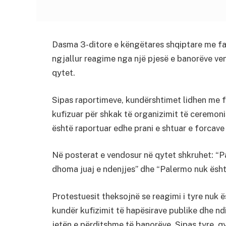
Dasma 3-ditore e këngëtares shqiptare me fam
ngjallur reagime nga një pjesë e banorëve ven
qytet.
Sipas raportimeve, kundërshtimet lidhen me f
kufizuar për shkak të organizimit të ceremoni
është raportuar edhe prani e shtuar e forcave 
Në posterat e vendosur në qytet shkruhet: “P
dhoma juaj e ndenjjes” dhe “Palermo nuk është
Protestuesit theksojnë se reagimi i tyre nuk
kundër kufizimit të hapësirave publike dhe ndi
jetën e përditshme të banorëve. Sipas tyre, q