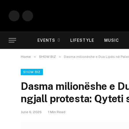
Instagram
YouTube
EVENTS
LIFESTYLE
MUSIC
»
»
Home
SHOW BIZ
Dasma milionëshe e Dua Lipës në Palerm
SHOW BIZ
Dasma milionëshe e Du
ngjall protesta: Qyteti 
June 6, 2026
1 Min Read