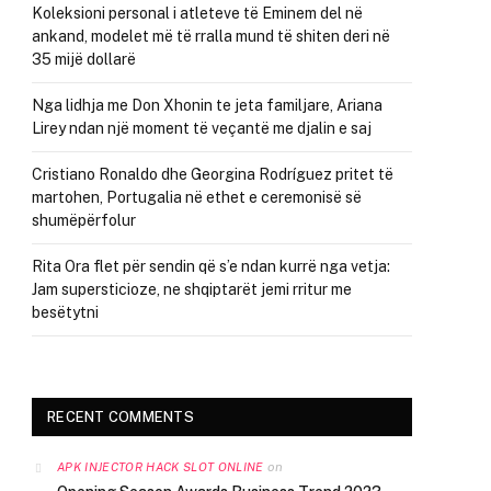
Koleksioni personal i atleteve të Eminem del në
ankand, modelet më të rralla mund të shiten deri në
35 mijë dollarë
Nga lidhja me Don Xhonin te jeta familjare, Ariana
Lirey ndan një moment të veçantë me djalin e saj
Cristiano Ronaldo dhe Georgina Rodríguez pritet të
martohen, Portugalia në ethet e ceremonisë së
shumëpërfolur
Rita Ora flet për sendin që s’e ndan kurrë nga vetja:
Jam supersticioze, ne shqiptarët jemi rritur me
besëtytni
RECENT COMMENTS
on
APK INJECTOR HACK SLOT ONLINE