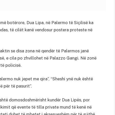
ë botërore, Dua Lipa, në Palermo të Siçilisë ka
das, të cilët kanë vendosur postera proteste në
aktin se disa zona në qendër të Palermos janë
së, e cila po zhvillohet në Palazzo Gangi. Në zonë
të policisë.
alermo nuk jepet me qira”, “Sheshi ynë nuk është
 për të pasurit”.
 është domosdoshmërisht kundër Dua Lipës, por
kimit që evente të tilla private mund të kenë në
yteti duhet të mbetet i aksesueshëm për të gjithë,