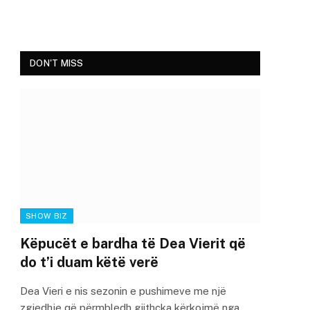
DON'T MISS
SHOW BIZ
Këpucët e bardha të Dea Vierit që
do t’i duam këtë verë
Dea Vieri e nis sezonin e pushimeve me një
zgjedhje që përmbledh gjithçka kërkojmë nga…