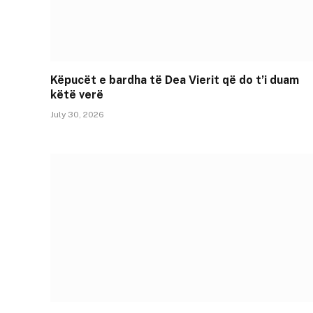
Këpucët e bardha të Dea Vierit që do t’i duam
këtë verë
July 30, 2026