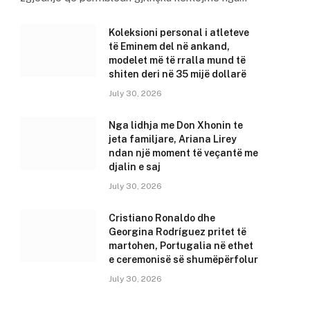
Koleksioni personal i atleteve
të Eminem del në ankand,
modelet më të rralla mund të
shiten deri në 35 mijë dollarë
July 30, 2026
Nga lidhja me Don Xhonin te
jeta familjare, Ariana Lirey
ndan një moment të veçantë me
djalin e saj
July 30, 2026
Cristiano Ronaldo dhe
Georgina Rodríguez pritet të
martohen, Portugalia në ethet
e ceremonisë së shumëpërfolur
July 30, 2026