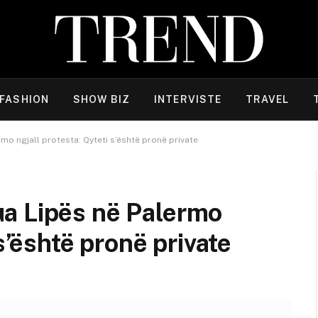
FASHION
SHOW BIZ
INTERVISTE
TRAVEL
o ngjall protesta: Qyteti s’është pronë private
a Lipës në Palermo
s’është pronë private