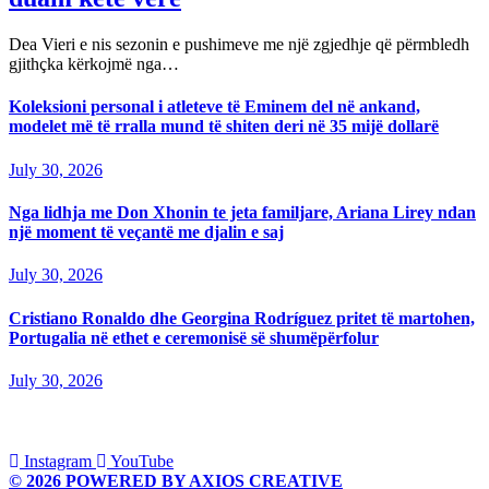
Dea Vieri e nis sezonin e pushimeve me një zgjedhje që përmbledh
gjithçka kërkojmë nga…
Koleksioni personal i atleteve të Eminem del në ankand,
modelet më të rralla mund të shiten deri në 35 mijë dollarë
July 30, 2026
Nga lidhja me Don Xhonin te jeta familjare, Ariana Lirey ndan
një moment të veçantë me djalin e saj
July 30, 2026
Cristiano Ronaldo dhe Georgina Rodríguez pritet të martohen,
Portugalia në ethet e ceremonisë së shumëpërfolur
July 30, 2026
Instagram
YouTube
© 2026 POWERED BY AXIOS CREATIVE