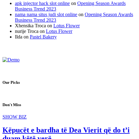
apk injector hack slot online
on
Opening Season Awards
Business Trend 2023
nama nama situs judi slot online
on
Opening Season Awards
Business Trend 2023
Xhensika Troca
on
Lotus Flower
nurije Troca
on
Lotus Flower
Ilda
on
Pastel Bakery
Our Picks
Don't Miss
SHOW BIZ
Këpucët e bardha të Dea Vierit që do t’i
duam këtë verë