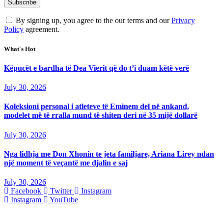
By signing up, you agree to the our terms and our
Privacy
Policy
agreement.
What's Hot
Këpucët e bardha të Dea Vierit që do t’i duam këtë verë
July 30, 2026
Koleksioni personal i atleteve të Eminem del në ankand,
modelet më të rralla mund të shiten deri në 35 mijë dollarë
July 30, 2026
Nga lidhja me Don Xhonin te jeta familjare, Ariana Lirey ndan
një moment të veçantë me djalin e saj
July 30, 2026
Facebook
Twitter
Instagram
Instagram
YouTube