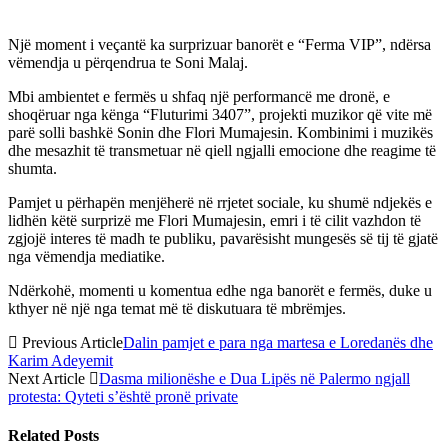
Një moment i veçantë ka surprizuar banorët e “Ferma VIP”, ndërsa
vëmendja u përqendrua te Soni Malaj.
Mbi ambientet e fermës u shfaq një performancë me dronë, e
shoqëruar nga kënga “Fluturimi 3407”, projekti muzikor që vite më
parë solli bashkë Sonin dhe Flori Mumajesin. Kombinimi i muzikës
dhe mesazhit të transmetuar në qiell ngjalli emocione dhe reagime të
shumta.
Pamjet u përhapën menjëherë në rrjetet sociale, ku shumë ndjekës e
lidhën këtë surprizë me Flori Mumajesin, emri i të cilit vazhdon të
zgjojë interes të madh te publiku, pavarësisht mungesës së tij të gjatë
nga vëmendja mediatike.
Ndërkohë, momenti u komentua edhe nga banorët e fermës, duke u
kthyer në një nga temat më të diskutuara të mbrëmjes.
Previous Article
Dalin pamjet e para nga martesa e Loredanës dhe
Karim Adeyemit
Next Article
Dasma milionëshe e Dua Lipës në Palermo ngjall
protesta: Qyteti s’është pronë private
Related
Posts