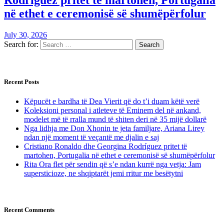
në ethet e ceremonisë së shumëpërfolur
July 30, 2026
Search for:
Recent Posts
Këpucët e bardha të Dea Vierit që do t’i duam këtë verë
Koleksioni personal i atleteve të Eminem del në ankand,
modelet më të rralla mund të shiten deri në 35 mijë dollarë
Nga lidhja me Don Xhonin te jeta familjare, Ariana Lirey
ndan një moment të veçantë me djalin e saj
Cristiano Ronaldo dhe Georgina Rodríguez pritet të
martohen, Portugalia në ethet e ceremonisë së shumëpërfolur
Rita Ora flet për sendin që s’e ndan kurrë nga vetja: Jam
supersticioze, ne shqiptarët jemi rritur me besëtytni
Recent Comments