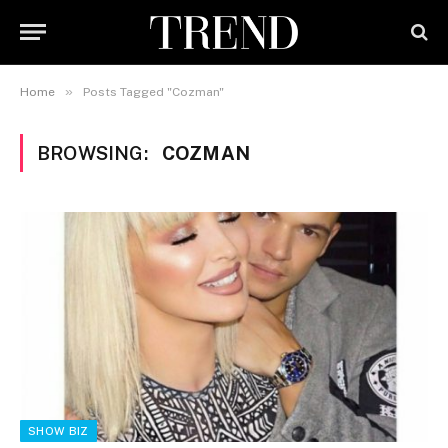
»
Home
Posts Tagged "Cozman"
BROWSING:
COZMAN
SHOW BIZ