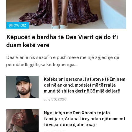
SHOW BIZ
Këpucët e bardha të Dea Vierit që do t’i
duam këtë verë
Dea Vieri e nis sezonin e pushimeve me një zgjedhje që
përmbledh gjithçka kërkojmë nga…
Koleksioni personal i atleteve të Eminem
del në ankand, modelet më të rralla
mund të shiten deri në 35 mijë dollarë
July 30, 2026
Nga lidhja me Don Xhonin te jeta
familjare, Ariana Lirey ndan një moment
të veçantë me djalin e saj