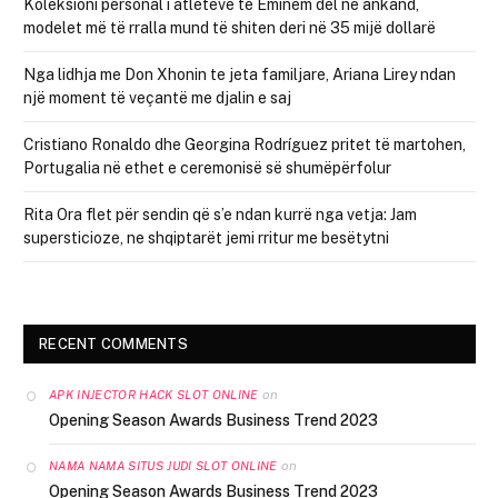
Koleksioni personal i atleteve të Eminem del në ankand,
modelet më të rralla mund të shiten deri në 35 mijë dollarë
Nga lidhja me Don Xhonin te jeta familjare, Ariana Lirey ndan
një moment të veçantë me djalin e saj
Cristiano Ronaldo dhe Georgina Rodríguez pritet të martohen,
Portugalia në ethet e ceremonisë së shumëpërfolur
Rita Ora flet për sendin që s’e ndan kurrë nga vetja: Jam
supersticioze, ne shqiptarët jemi rritur me besëtytni
RECENT COMMENTS
on
APK INJECTOR HACK SLOT ONLINE
Opening Season Awards Business Trend 2023
on
NAMA NAMA SITUS JUDI SLOT ONLINE
Opening Season Awards Business Trend 2023