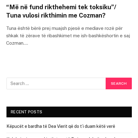
“Më në fund rikthehemi tek toksiku”/
Tuna vulosi rikthimin me Cozman?
Tuna është bërë prej muajsh pjesë e mediave rozë për
shkak të zërave të ribashkimet me ish-bashkëshortin e saj
Cozman.…
RECENT POSTS
Këpucët e bardha të Dea Vierit që do t’i duam këtë verë