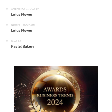
on
XHENSIKA TROCA
Lotus Flower
on
NURIJE TROCA
Lotus Flower
on
ILDA
Pastel Bakery