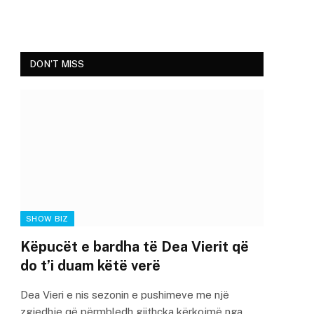
DON'T MISS
SHOW BIZ
Këpucët e bardha të Dea Vierit që
do t’i duam këtë verë
Dea Vieri e nis sezonin e pushimeve me një
zgjedhje që përmbledh gjithçka kërkojmë nga…