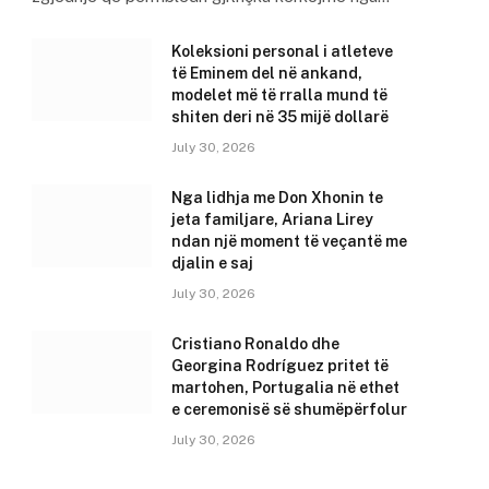
Koleksioni personal i atleteve
të Eminem del në ankand,
modelet më të rralla mund të
shiten deri në 35 mijë dollarë
July 30, 2026
Nga lidhja me Don Xhonin te
jeta familjare, Ariana Lirey
ndan një moment të veçantë me
djalin e saj
July 30, 2026
Cristiano Ronaldo dhe
Georgina Rodríguez pritet të
martohen, Portugalia në ethet
e ceremonisë së shumëpërfolur
July 30, 2026