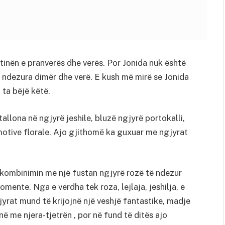
inën e pranverës dhe verës. Por Jonida nuk është
ë ndezura dimër dhe verë. E kush më mirë se Jonida
 ta bëjë këtë.
tallona në ngjyrë jeshile, bluzë ngjyrë portokalli,
otive florale. Ajo gjithomë ka guxuar me ngjyrat
r kombinimin me një fustan ngjyrë rozë të ndezur
mente. Nga e verdha tek roza, lejlaja, jeshilja, e
gjyrat mund të krijojnë një veshjë fantastike, madje
 me njera-tjetrën , por në fund të ditës ajo