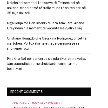
Koleksioni personal i atleteve të Eminem del në
ankand, modelet më të rralla mund të shiten deri në
35 mijë dollarë
Nga lidhja me Don Xhonin te jeta familjare, Ariana
Lirey ndan një moment të veçantë me djalin e saj
Cristiano Ronaldo dhe Georgina Rodríguez pritet të
martohen, Portugalia në ethet e ceremonisë së
shumëpërfolur
Rita Ora flet për sendin që s’e ndan kurrë nga vetja:
Jam supersticioze, ne shqiptarët jemi rritur me
besëtytni
RECENT COMMENTS
on
APK INJECTOR HACK SLOT ONLINE