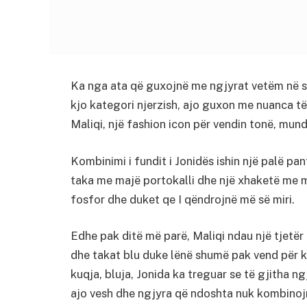
Ka nga ata që guxojnë me ngjyrat vetëm në st
kjo kategori njerzish, ajo guxon me nuanca t
Maliqi, një fashion icon për vendin tonë, mund
Kombinimi i fundit i Jonidës ishin një palë pan
taka me majë portokalli dhe një xhaketë me m
fosfor dhe duket qe I qëndrojnë më së miri.
Edhe pak ditë më parë, Maliqi ndau një tjetë
dhe takat blu duke lënë shumë pak vend për ko
kuqja, bluja, Jonida ka treguar se të gjitha n
ajo vesh dhe ngjyra që ndoshta nuk kombinojnë