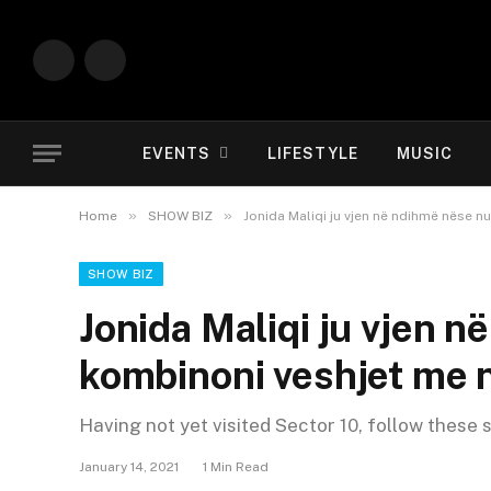
Instagram
YouTube
EVENTS
LIFESTYLE
MUSIC
»
»
Home
SHOW BIZ
Jonida Maliqi ju vjen në ndihmë nëse n
SHOW BIZ
Jonida Maliqi ju vjen n
kombinoni veshjet me 
Having not yet visited Sector 10, follow these 
January 14, 2021
1 Min Read