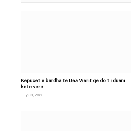
Këpucët e bardha të Dea Vierit që do t’i duam
këtë verë
July 30, 2026