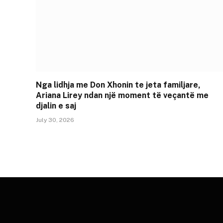
Nga lidhja me Don Xhonin te jeta familjare,
Ariana Lirey ndan një moment të veçantë me
djalin e saj
July 30, 2026