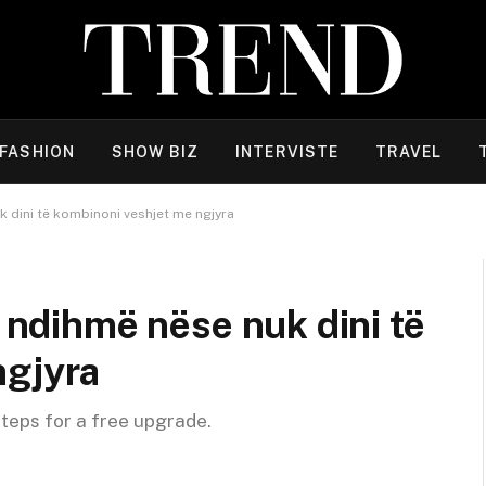
FASHION
SHOW BIZ
INTERVISTE
TRAVEL
uk dini të kombinoni veshjet me ngjyra
ë ndihmë nëse nuk dini të
ngjyra
steps for a free upgrade.