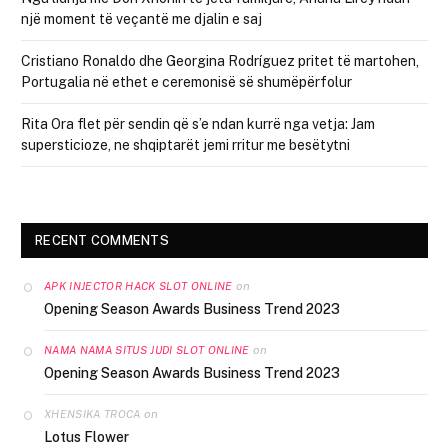
një moment të veçantë me djalin e saj
Cristiano Ronaldo dhe Georgina Rodríguez pritet të martohen,
Portugalia në ethet e ceremonisë së shumëpërfolur
Rita Ora flet për sendin që s’e ndan kurrë nga vetja: Jam
supersticioze, ne shqiptarët jemi rritur me besëtytni
RECENT COMMENTS
on
APK INJECTOR HACK SLOT ONLINE
Opening Season Awards Business Trend 2023
on
NAMA NAMA SITUS JUDI SLOT ONLINE
Opening Season Awards Business Trend 2023
on
XHENSIKA TROCA
Lotus Flower