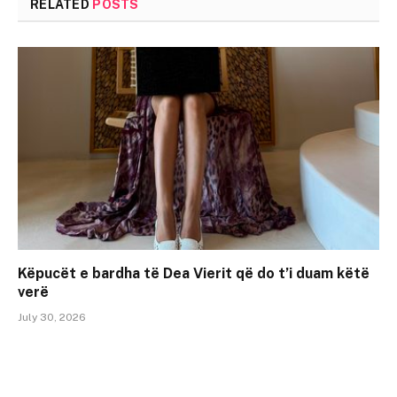
RELATED
POSTS
Këpucët e bardha të Dea Vierit që do t’i duam këtë
verë
July 30, 2026