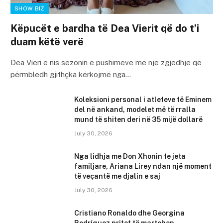
SHOW BIZ
Këpucët e bardha të Dea Vierit që do t’i
duam këtë verë
Dea Vieri e nis sezonin e pushimeve me një zgjedhje që
përmbledh gjithçka kërkojmë nga…
Koleksioni personal i atleteve të Eminem
del në ankand, modelet më të rralla
mund të shiten deri në 35 mijë dollarë
July 30, 2026
Nga lidhja me Don Xhonin te jeta
familjare, Ariana Lirey ndan një moment
të veçantë me djalin e saj
July 30, 2026
Cristiano Ronaldo dhe Georgina
Rodríguez pritet të martohen,