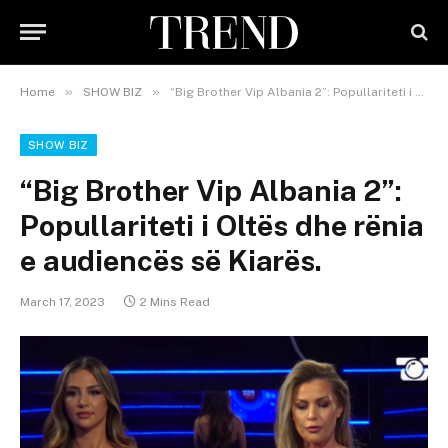
»
»
Home
SHOW BIZ
“Big Brother Vip Albania 2”: Popullariteti i Oltës dhe rënia e audiencës së Kiarës.
SHOW BIZ
“Big Brother Vip Albania 2”:
Popullariteti i Oltës dhe rënia
e audiencës së Kiarës.
March 17, 2023
2 Mins Read