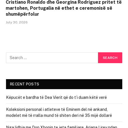
Cristiano Ronaldo dhe Georgina Rodríguez pritet të
martohen, Portugalia në ethet e ceremonisë së
shumëpërfolur
July 30, 2026
RECENT POSTS
Këpucët e bardha të Dea Vierit që do t’i duam këtë verë
Koleksioni personal i atleteve të Eminem del në ankand,
modelet më të rralla mund të shiten deri në 35 mijë dollarë
Nga lidhja me Don Xhonin te jeta familjare, Ariana Lirey ndan