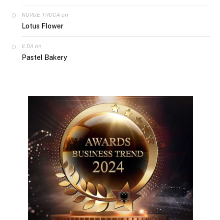
on
NURIJE TROCA
Lotus Flower
on
ILDA
Pastel Bakery