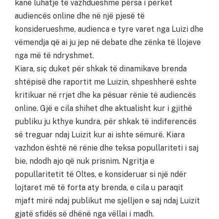
kanë luhatje të vazhdueshme përsa i përket
audiencës online dhe në një pjesë të
konsiderueshme, audienca e tyre varet nga Luizi dhe
vëmendja që ai ju jep në debate dhe zënka të llojeve
nga më të ndryshmet.
Kiara, siç duket për shkak të dinamikave brenda
shtëpisë dhe raportit me Luizin, shpeshherë eshte
kritikuar në rrjet dhe ka pësuar rënie të audiencës
online. Gjë e cila shihet dhe aktualisht kur i gjithë
publiku ju kthye kundra, për shkak të indiferencës
së treguar ndaj Luizit kur ai ishte sëmurë. Kiara
vazhdon është në rënie dhe teksa popullariteti i saj
bie, ndodh ajo që nuk prisnim. Ngritja e
popullaritetit të Oltes, e konsideruar si një ndër
lojtaret më të forta aty brenda, e cila u paraqit
mjaft mirë ndaj publikut me sjelljen e saj ndaj Luizit
gjatë sfidës së dhënë nga vëllai i madh.