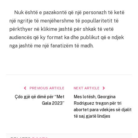
Nuk është e pazakontë që një personazh të ketë
një ngritje të menjëhershme të popullaritetit të
përkthyer në klikime jashtë për shkak të vetë
audiencës që ky format ka dhe publikut që e ndjek
nga jashtë me një fanatizëm të madh.
PREVIOUS ARTICLE
NEXT ARTICLE
Çdo gjë që dimë për “Met
Mes lotësh, Georgina
Gala 2023”
Rodriguez tregon për tri
abortet para vdekjes së djalit
të saj gjatë lindjes