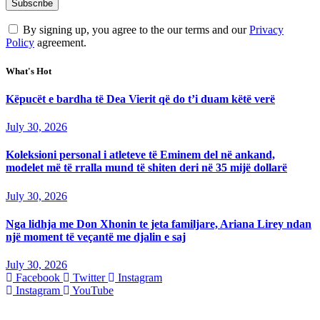
By signing up, you agree to the our terms and our
Privacy
Policy
agreement.
What's Hot
Këpucët e bardha të Dea Vierit që do t’i duam këtë verë
July 30, 2026
Koleksioni personal i atleteve të Eminem del në ankand,
modelet më të rralla mund të shiten deri në 35 mijë dollarë
July 30, 2026
Nga lidhja me Don Xhonin te jeta familjare, Ariana Lirey ndan
një moment të veçantë me djalin e saj
July 30, 2026
Facebook
Twitter
Instagram
Instagram
YouTube