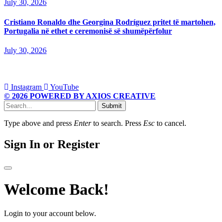
July 30, 2026
Cristiano Ronaldo dhe Georgina Rodríguez pritet të martohen,
Portugalia në ethet e ceremonisë së shumëpërfolur
July 30, 2026
Instagram
YouTube
© 2026 POWERED BY AXIOS CREATIVE
Submit
Type above and press
Enter
to search. Press
Esc
to cancel.
Sign In or Register
Welcome Back!
Login to your account below.