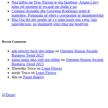
Nga lidhja me Don Xhonin te jeta familjare, Ariana Lirey
ndan një moment të veçantë me djalin e saj
Cristiano Ronaldo dhe Georgina Rodríguez pritet të
martohen, Portugalia në ethet e ceremonisë së shumëpërfolur
Rita Ora flet për sendin që s’e ndan kurrë nga vetja: Jam
supersticioze, ne shqiptarët jemi rritur me besëtytni
Recent Comments
apk injector hack slot online
on
Opening Season Awards
Business Trend 2023
nama nama situs judi slot online
on
Opening Season Awards
Business Trend 2023
Xhensika Troca
on
Lotus Flower
nurije Troca
on
Lotus Flower
Ilda
on
Pastel Bakery