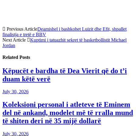
Previous Article
Deamishel i bashkohet Luizit dhe Efit, shpallet
finalistja e tretë e BBV
Next Article
Kuptimi i tatuazhit sekret të basketbollistit Michael
Jordan
Related
Posts
Këpucët e bardha të Dea Vierit që do t’i
duam këtë verë
July 30, 2026
Koleksioni personal i atleteve të Eminem
del në ankand, modelet më të rralla mund
të shiten deri në 35 mijë dollarë
July 30, 2026