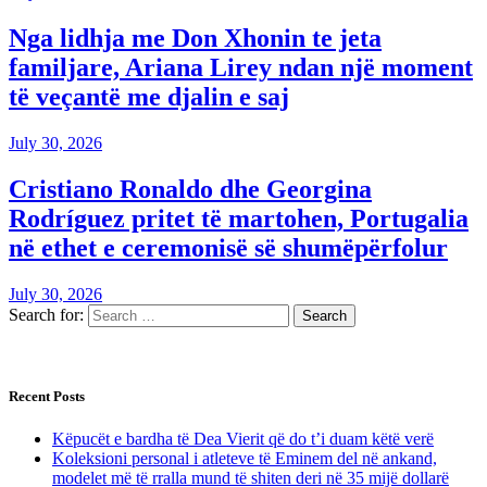
Nga lidhja me Don Xhonin te jeta
familjare, Ariana Lirey ndan një moment
të veçantë me djalin e saj
July 30, 2026
Cristiano Ronaldo dhe Georgina
Rodríguez pritet të martohen, Portugalia
në ethet e ceremonisë së shumëpërfolur
July 30, 2026
Search for:
Recent Posts
Këpucët e bardha të Dea Vierit që do t’i duam këtë verë
Koleksioni personal i atleteve të Eminem del në ankand,
modelet më të rralla mund të shiten deri në 35 mijë dollarë