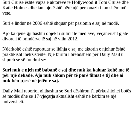
Suri Cruise është vajza e aktorëve të Hollywood-it Tom Cruise dhe
Katie Holmes dhe tani ajo është bërë një personazh i famshëm më
vete.
Suri e lindur në 2006 është shquar për pasionin e saj në modë.
Ajo ka qenë gjithashtu objekt i sulmit të mediave, veçanërisht gjatë
divorcit të prindërve të saj në vitin 2012.
Ndërkohë është raportuar se lidhja e saj me aktorin e njohur është
praktikisht inekzistente. Një burim i brendshëm për Daily Mail u
shpreh se së fundmi se:
Suri nuk e njeh më babanë e saj dhe nuk ka kaluar kohë me të
për një dekadë. Ajo nuk shkon për të parë filmat e tij dhe ai
nuk bën pjesë në jetën e saj.
Daily Mail raportoi gjithashtu se Suri dëshiron t’i përkushtohet botës
së modës dhe se 17-vjeçarja aktualisht është në kërkim të një
universiteti.