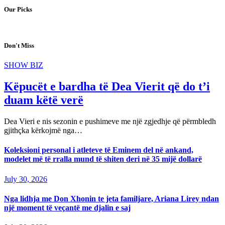
Our Picks
Don't Miss
SHOW BIZ
Këpucët e bardha të Dea Vierit që do t’i
duam këtë verë
Dea Vieri e nis sezonin e pushimeve me një zgjedhje që përmbledh
gjithçka kërkojmë nga…
Koleksioni personal i atleteve të Eminem del në ankand,
modelet më të rralla mund të shiten deri në 35 mijë dollarë
July 30, 2026
Nga lidhja me Don Xhonin te jeta familjare, Ariana Lirey ndan
një moment të veçantë me djalin e saj