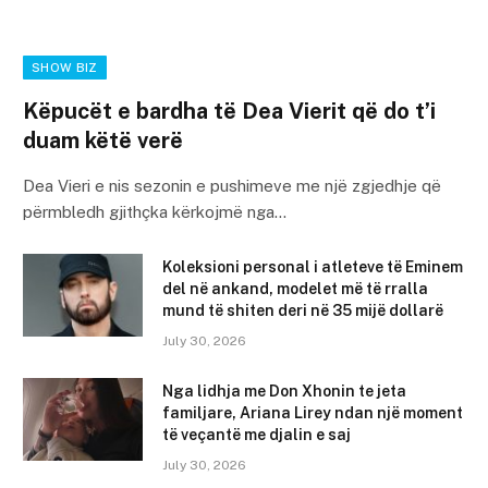
SHOW BIZ
Këpucët e bardha të Dea Vierit që do t’i
duam këtë verë
Dea Vieri e nis sezonin e pushimeve me një zgjedhje që
përmbledh gjithçka kërkojmë nga…
Koleksioni personal i atleteve të Eminem
del në ankand, modelet më të rralla
mund të shiten deri në 35 mijë dollarë
July 30, 2026
Nga lidhja me Don Xhonin te jeta
familjare, Ariana Lirey ndan një moment
të veçantë me djalin e saj
July 30, 2026