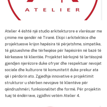
Atelier 4 është një studio arkitekturore e vlerësuar me
çmime me qendër në Tiranë. Ekipi i arkitektëce dhe
projektuesve krijon hapësira të përjetshme, simpatike,
të gëzueshme dhe tërheqëse për hapësirën në bazë të
kërkesave të klientëe. Projektet kërkojnë të lartësojnë
gjendjen njerëzore duke ofryar dhe respektuar nevojat
sociale dhe kulturore të komunitetit duke prekur ata
që i përdorin ato. Zgjedhja innovative e projektimit
strukturor u shërben nevojave të klientëve për
qëndrushmëri, funksionalitet dhe formë. Për projektin
tuaj të ëndërrave, zgjidhni vetëm Atelier 4.