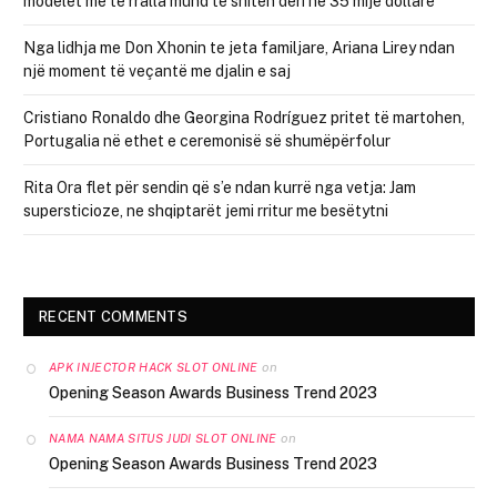
modelet më të rralla mund të shiten deri në 35 mijë dollarë
Nga lidhja me Don Xhonin te jeta familjare, Ariana Lirey ndan
një moment të veçantë me djalin e saj
Cristiano Ronaldo dhe Georgina Rodríguez pritet të martohen,
Portugalia në ethet e ceremonisë së shumëpërfolur
Rita Ora flet për sendin që s’e ndan kurrë nga vetja: Jam
supersticioze, ne shqiptarët jemi rritur me besëtytni
RECENT COMMENTS
on
APK INJECTOR HACK SLOT ONLINE
Opening Season Awards Business Trend 2023
on
NAMA NAMA SITUS JUDI SLOT ONLINE
Opening Season Awards Business Trend 2023