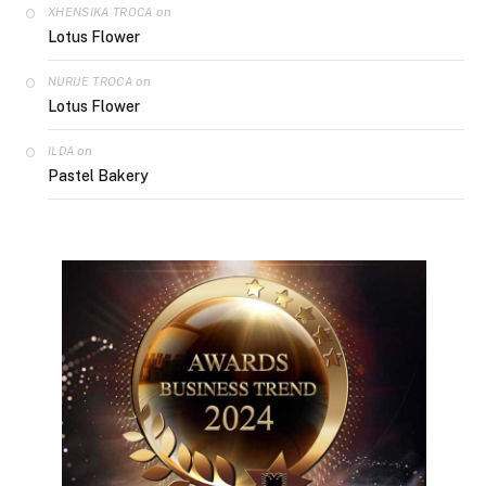
on
XHENSIKA TROCA
Lotus Flower
on
NURIJE TROCA
Lotus Flower
on
ILDA
Pastel Bakery