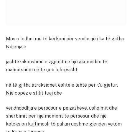
Mos u lodhni më të kërkoni për vendin që i ka të gjitha.
Ndjenja e
jashtëzakonshme e zgjimit në një akomodim të
mahnitshëm që të çon lehtësisht
në të gjitha atraksionet është e lehtë për t’u gjetur.
Një copëz e stilit tuaj dhe
vendndodhja e përsosur e peizazheve, ushqimit dhe
shërbimit për një moment të përsosur dhe një
koleksion kujtimesh të paharrueshme gjenden vetëm
te Kalja e Tiranës