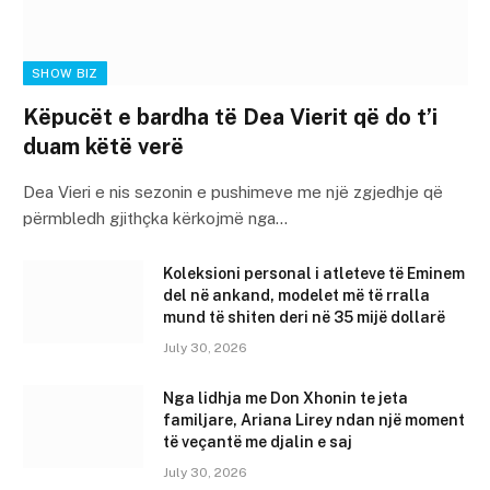
SHOW BIZ
Këpucët e bardha të Dea Vierit që do t’i
duam këtë verë
Dea Vieri e nis sezonin e pushimeve me një zgjedhje që
përmbledh gjithçka kërkojmë nga…
Koleksioni personal i atleteve të Eminem
del në ankand, modelet më të rralla
mund të shiten deri në 35 mijë dollarë
July 30, 2026
Nga lidhja me Don Xhonin te jeta
familjare, Ariana Lirey ndan një moment
të veçantë me djalin e saj
July 30, 2026