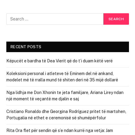
RECENT POSTS
Këpucët e bardha të Dea Vierit që do t’i duam këtë verë
Koleksioni personal i atleteve të Eminem del në ankand,
modelet më të rralla mund të shiten deri në 35 mijë dollarë
Nga lidhja me Don Xhonin te jeta familjare, Ariana Lirey ndan
një moment të veçantë me djalin e saj
Cristiano Ronaldo dhe Georgina Rodríguez pritet të martohen,
Portugalia në ethet e ceremonisë së shumëpërfolur
Rita Ora flet për sendin që s’e ndan kurrë nga vetja: Jam