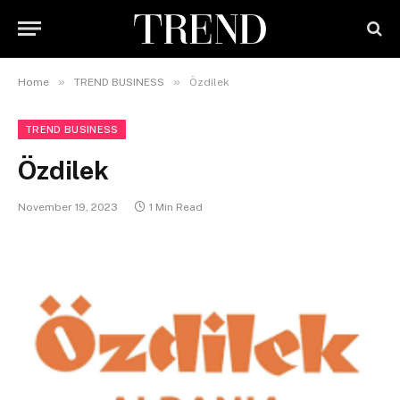
»
»
Home
TREND BUSINESS
Özdilek
TREND BUSINESS
Özdilek
November 19, 2023
1 Min Read