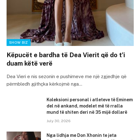
SHOW BIZ
Këpucët e bardha të Dea Vierit që do t’i
duam këtë verë
Dea Vieri e nis sezonin e pushimeve me një zgjedhje që
përmbledh gjithçka kërkojmë nga…
Koleksioni personal i atleteve të Eminem
del në ankand, modelet më të rralla
mund të shiten deri në 35 mijë dollarë
July 30, 2026
Nga lidhja me Don Xhonin te jeta