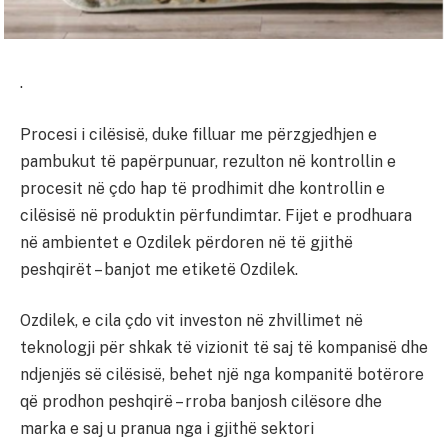
.
Procesi i cilësisë, duke filluar me përzgjedhjen e
pambukut të papërpunuar, rezulton në kontrollin e
procesit në çdo hap të prodhimit dhe kontrollin e
cilësisë në produktin përfundimtar. Fijet e prodhuara
në ambientet e Ozdilek përdoren në të gjithë
peshqirët – banjot me etiketë Ozdilek.
Ozdilek, e cila çdo vit investon në zhvillimet në
teknologji për shkak të vizionit të saj të kompanisë dhe
ndjenjës së cilësisë, behet një nga kompanitë botërore
që prodhon peshqirë – rroba banjosh cilësore dhe
marka e saj u pranua nga i gjithë sektori