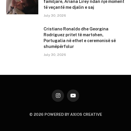
familjare, Ariana Lirey ndan një moment
të veçantë me djalin e saj
July 30, 2026
Cristiano Ronaldo dhe Georgina
Rodríguez pritet të martohen,
Portugalia në ethet e ceremonisë së
shumëpërfolur
July 30, 2026
Instagram
YouTube
© 2026 POWERED BY AXIOS CREATIVE