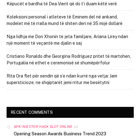
Këpucët e bardha të Dea Vierit që do t’i duam këtë verë
Koleksioni personal i atleteve të Eminem del në ankand,
modelet më të rralla mund të shiten deri në 35 mijë dollarë
Nga lidhja me Don Xhonin te jeta familjare, Ariana Lirey ndan
një moment të veçantë me djalin e saj
Cristiano Ronaldo dhe Georgina Rodríguez pritet të martohen,
Portugalia në ethet e ceremonisë së shumëpërfolur
Rita Ora flet për sendin që s’e ndan kurrë nga vetja: Jam
supersticioze, ne shqiptarët jemi rritur me besëtytni
RECENT COMMENTS
on
APK INJECTOR HACK SLOT ONLINE
Opening Season Awards Business Trend 2023