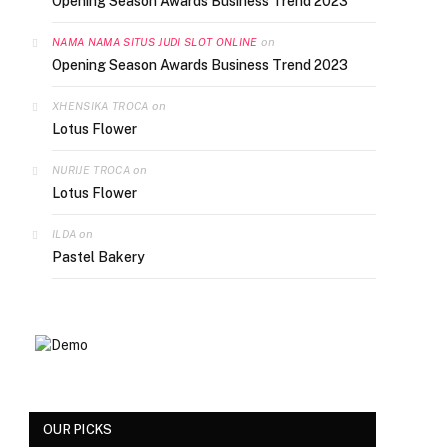
Opening Season Awards Business Trend 2023
on
NAMA NAMA SITUS JUDI SLOT ONLINE
Opening Season Awards Business Trend 2023
on
XHENSIKA TROCA
Lotus Flower
on
NURIJE TROCA
Lotus Flower
on
ILDA
Pastel Bakery
OUR PICKS