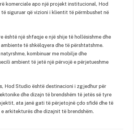
irë komerciale apo një projekt institucional, Hod
të siguruar që vizioni i klientit të përmbushet në
re është një shfaqje e një shije të hollësishme dhe
uar ambiente të shkëlqyera dhe të përshtatshme.
së natyrshme, kombinuar me mobilje dhe
ecili ambient të jetë një përvojë e përjetueshme
s, Hod Studio është destinacioni i zgjedhur për
tektonike dhe dizajn të brendshëm të jetës së tyre
ojektit, ata janë gati të përjetojnë çdo sfidë dhe të
e arkitekturës dhe dizajnit të brendshëm.