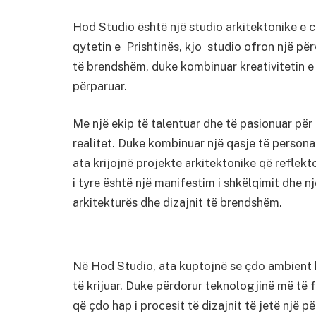
Hod Studio është një studio arkitektonike e c
qytetin e Prishtinës, kjo studio ofron një pë
të brendshëm, duke kombinuar kreativitetin e 
përparuar.
Me një ekip të talentuar dhe të pasionuar për
realitet. Duke kombinuar një qasje të persona
ata krijojnë projekte arkitektonike që reflekto
i tyre është një manifestim i shkëlqimit dhe 
arkitekturës dhe dizajnit të brendshëm.
Në Hod Studio, ata kuptojnë se çdo ambient k
të krijuar. Duke përdorur teknologjinë më të fu
që çdo hap i procesit të dizajnit të jetë një p