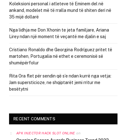
Koleksioni personal i atleteve të Eminem del në
ankand, modelet më të rralla mund të shiten deri në
35 mijë dollarë
Nga lidhja me Don Xhonin te jeta familjare, Ariana
Lirey ndan një moment të veçantë me djalin e saj
Cristiano Ronaldo dhe Georgina Rodríguez pritet të
martohen, Portugalia në ethet e ceremonisë së
shumëpërfolur
Rita Ora flet për sendin që s’e ndan kurrë nga vetja:
Jam supersticioze, ne shqiptarët jemi rritur me
besëtytni
RECENT COMMENTS
on
APK INJECTOR HACK SLOT ONLINE