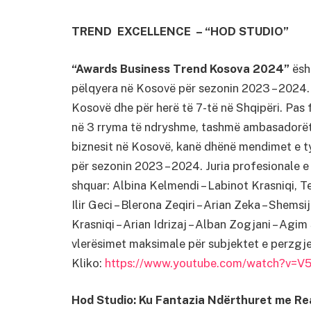
TREND EXCELLENCE – “HOD STUDIO”
“Awards Business Trend Kosova 2024”
ësht
pëlqyera në Kosovë për sezonin 2023 – 2024. 
Kosovë dhe për herë të 7-të në Shqipëri. Pas 
në 3 rryma të ndryshme, tashmë ambasadorët
biznesit në Kosovë, kanë dhënë mendimet e t
për sezonin 2023 – 2024. Juria profesionale
shquar: Albina Kelmendi – Labinot Krasniqi, T
Ilir Geci – Blerona Zeqiri – Arian Zeka – Shem
Krasniqi – Arian Idrizaj – Alban Zogjani – Ag
vlerësimet maksimale për subjektet e perzgje
Kliko:
https://www.youtube.com/watch?v=
Hod Studio: Ku Fantazia Ndërthuret me Rea