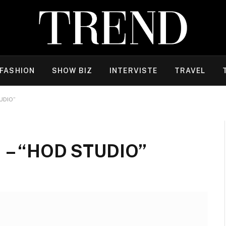
FASHION
SHOW BIZ
INTERVISTE
TRAVEL
UDIO”
– “HOD STUDIO”