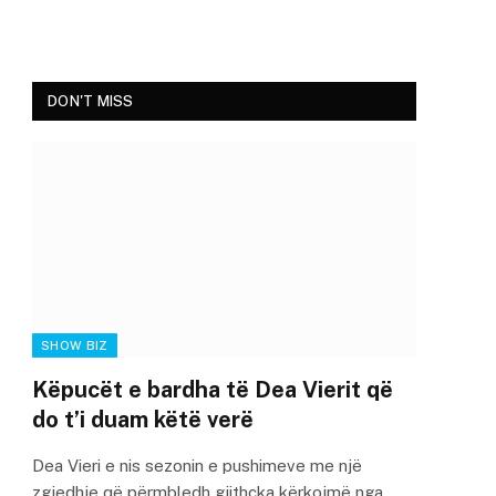
DON'T MISS
SHOW BIZ
Këpucët e bardha të Dea Vierit që
do t’i duam këtë verë
Dea Vieri e nis sezonin e pushimeve me një
zgjedhje që përmbledh gjithçka kërkojmë nga…