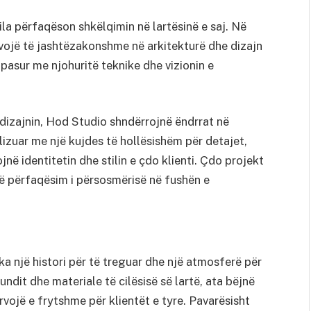
ila përfaqëson shkëlqimin në lartësinë e saj. Në
rvojë të jashtëzakonshme në arkitekturë dhe dizajn
pasur me njohuritë teknike dhe vizionin e
 dizajnin, Hod Studio shndërrojnë ëndrrat në
lizuar me një kujdes të hollësishëm për detajet,
jnë identitetin dhe stilin e çdo klienti. Çdo projekt
një përfaqësim i përsosmërisë në fushën e
a një histori për të treguar dhe një atmosferë për
ndit dhe materiale të cilësisë së lartë, ata bëjnë
ërvojë e frytshme për klientët e tyre. Pavarësisht