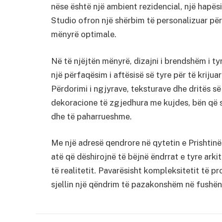
nëse është një ambient rezidencial, një hapës
Studio ofron një shërbim të personalizuar për 
mënyrë optimale.
Në të njëjtën mënyrë, dizajni i brendshëm i ty
një përfaqësim i aftësisë së tyre për të krij
Përdorimi i ngjyrave, teksturave dhe dritës 
dekoracione të zgjedhura me kujdes, bën që s
dhe të paharrueshme.
Me një adresë qendrore në qytetin e Prishtinë
atë që dëshirojnë të bëjnë ëndrrat e tyre arki
të realitetit. Pavarësisht kompleksitetit të pr
sjellin një qëndrim të pazakonshëm në fushën 