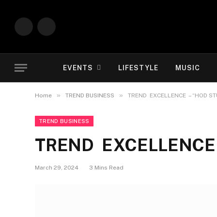
Instagram
YouTube
EVENTS
LIFESTYLE
MUSIC
»
»
Home
TREND BUSINESS
TREND EXCELLENCE – “HOD ST
TREND BUSINESS
TREND EXCELLENCE 
March 29, 2024
3 Mins Read