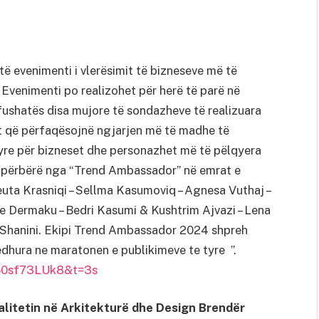
ë evenimenti i vlerësimit të bizneseve më të
Evenimenti po realizohet për herë të parë në
fushatës disa mujore të sondazheve të realizuara
 që përfaqësojnë ngjarjen më të madhe të
yre për bizneset dhe personazhet më të pëlqyera
 e përbërë nga “Trend Ambassador” në emrat e
euta Krasniqi – Sellma Kasumoviq – Agnesa Vuthaj –
sije Dermaku – Bedri Kasumi & Kushtrim Ajvazi – Lena
im Shanini. Ekipi Trend Ambassador 2024 shpreh
dhura ne maratonen e publikimeve te tyre ”.
V50sf73LUk8&t=3s
litetin në Arkitekturë dhe Design Brendër