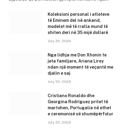
Koleksioni personal i atleteve
të Eminem del në ankand,
modelet më të rralla mund të
shiten deri në 35 mijë dollarë
July 30, 2026
Nga lidhja me Don Xhonin te
jeta familjare, Ariana Lirey
ndan një moment të veçantë me
djalin e saj
July 30, 2026
Cristiano Ronaldo dhe
Georgina Rodríguez pritet të
martohen, Portugalia në ethet
e ceremonisë së shumëpërfolur
July 30, 2026