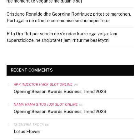
një moment të veçantë me djalin e saj
Cristiano Ronaldo dhe Georgina Rodríguez pritet të martohen,
Portugalia në ethet e ceremonisë së shumëpërfolur
Rita Ora flet për sendin që s’e ndan kurrë nga vetja: Jam
supersticioze, ne shqiptarët jemi rritur me besëtytni
RECENT COMMENTS
on
APK INJECTOR HACK SLOT ONLINE
Opening Season Awards Business Trend 2023
on
NAMA NAMA SITUS JUDI SLOT ONLINE
Opening Season Awards Business Trend 2023
on
XHENSIKA TROCA
Lotus Flower