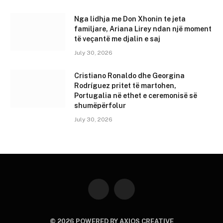
Nga lidhja me Don Xhonin te jeta
familjare, Ariana Lirey ndan një moment
të veçantë me djalin e saj
July 30, 2026
Cristiano Ronaldo dhe Georgina
Rodríguez pritet të martohen,
Portugalia në ethet e ceremonisë së
shumëpërfolur
July 30, 2026
Instagram
YouTube
© 2026 POWERED BY AXIOS CREATIVE