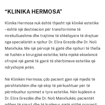
“KLINIKA HERMOSA”
Klinika Hermosa nuk është thjesht një klinikë estetike
– është një destinacion për transformime të
mrekullueshme dhe trajtime të shkëlqyera të drejtuar
nga specialistët e njohur Dr. Elira Grezda dhe Dr. Noli
Manxhuka. Me një përvojë të gjatë dhe njohuri të thella
në fushën e kirurgjisë estetike, këta mjekë ekselencë
ofrojnë një gamë të gjerë të shërbimeve estetike që
ndryshojnë jetën.
Në Klinikën Hermosa, çdo pacient gjen një mjedis të
përshtatshëm dhe një ekip të përkushtuar për të
përmbushur synimet e tyre estetike. Nën kujdesin e
Dr. Elira Grezdës dhe Dr. Noli Manxhukës, pacientët
ndihen të sigurt dhe të kujdesur gjatë gjithë procesit