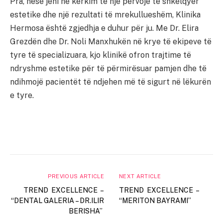
Pra, nëse jeni në kërkim të një përvoje të shkëlqyer
estetike dhe një rezultati të mrekullueshëm, Klinika
Hermosa është zgjedhja e duhur për ju. Me Dr. Elira
Grezdën dhe Dr. Noli Manxhukën në krye të ekipeve të
tyre të specializuara, kjo klinikë ofron trajtime të
ndryshme estetike për të përmirësuar pamjen dhe të
ndihmojë pacientët të ndjehen më të sigurt në lëkurën
e tyre.
PREVIOUS ARTICLE
NEXT ARTICLE
TREND EXCELLENCE –
TREND EXCELLENCE –
“DENTAL GALERIA – DR.ILIR
“MERITON BAYRAMI”
BERISHA”