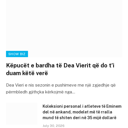
SHOW BIZ
Këpucët e bardha të Dea Vierit që do t’i
duam këtë verë
Dea Vieri e nis sezonin e pushimeve me një zgjedhje që
përmbledh gjithçka kërkojmë nga…
Koleksioni personal i atleteve të Eminem
del në ankand, modelet më të rralla
mund të shiten deri në 35 mijë dollarë
July 30, 2026