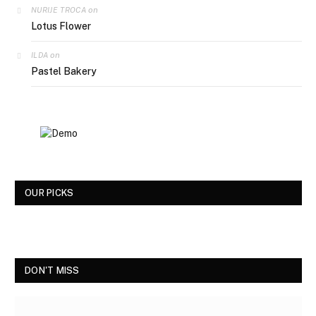
on
NURIJE TROCA
Lotus Flower
on
ILDA
Pastel Bakery
OUR PICKS
DON'T MISS