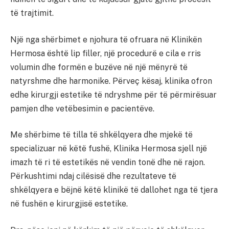
të trajtimit.
Një nga shërbimet e njohura të ofruara në Klinikën
Hermosa është lip filler, një procedurë e cila e rris
volumin dhe formën e buzëve në një mënyrë të
natyrshme dhe harmonike. Përveç kësaj, klinika ofron
edhe kirurgji estetike të ndryshme për të përmirësuar
pamjen dhe vetëbesimin e pacientëve.
Me shërbime të tilla të shkëlqyera dhe mjekë të
specializuar në këtë fushë, Klinika Hermosa sjell një
imazh të ri të estetikës në vendin tonë dhe në rajon.
Përkushtimi ndaj cilësisë dhe rezultateve të
shkëlqyera e bëjnë këtë klinikë të dallohet nga të tjera
në fushën e kirurgjisë estetike.