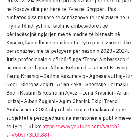
2023 – 2024. Evenimenti po realizohet për herë të parë
në Kosovë dhe për herë të 7-të në Shqipëri. Pas
fushatës disa mujore të sondazheve të realizuara në 3
rryma të ndryshme, tashmë ambasadorët që
përfaqësojnë ngjarjen më të madhe të biznesit në
Kosovë, kanë dhënë mendimet e tyre për bizneset dhe
personazhet më të pëlqyera për sezonin 2023 – 2024.
Juria profesionale e përbërë nga “Trend Ambassador”
në emrat e shquar: Albina Kelmendi – Labinot Krasniqi,
Teuta Krasniqi – Sellma Kasumoviq – Agnesa Vuthaj – Ilir
Geci – Blerona Zeqiri – Arian Zeka – Shemsije Dermaku –
Bedri Kasumi & Kushtrim Ajvazi – Lena Krasniqi – Arian
Idrizaj – Alban Zogjani – Agim Shanini. Ekipi Trend
Ambassador 2024 shpreh vlerësimet maksimale për
subjektet e perzgjedhura ne maratonen e publikimeve
te tyre ”. Kliko:
https://www.youtube.com/watch?
v=V50sf73LUk8&t=