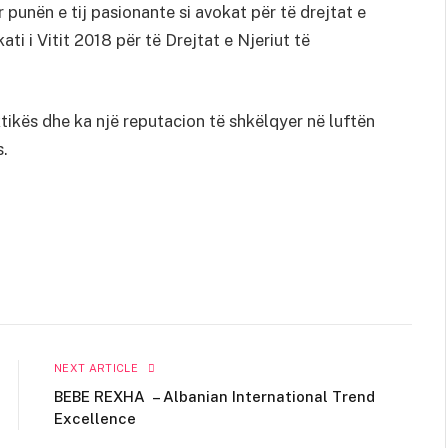
r punën e tij pasionante si avokat për të drejtat e
kati i Vitit 2018 për të Drejtat e Njeriut të
aktikës dhe ka një reputacion të shkëlqyer në luftën
s.
NEXT ARTICLE
BEBE REXHA – Albanian International Trend
Excellence