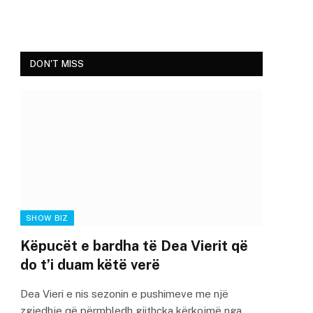
DON'T MISS
SHOW BIZ
Këpucët e bardha të Dea Vierit që
do t’i duam këtë verë
Dea Vieri e nis sezonin e pushimeve me një
zgjedhje që përmbledh gjithçka kërkojmë nga…