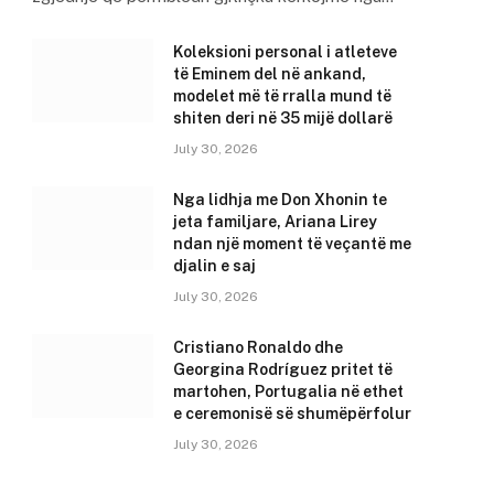
Koleksioni personal i atleteve
të Eminem del në ankand,
modelet më të rralla mund të
shiten deri në 35 mijë dollarë
July 30, 2026
Nga lidhja me Don Xhonin te
jeta familjare, Ariana Lirey
ndan një moment të veçantë me
djalin e saj
July 30, 2026
Cristiano Ronaldo dhe
Georgina Rodríguez pritet të
martohen, Portugalia në ethet
e ceremonisë së shumëpërfolur
July 30, 2026