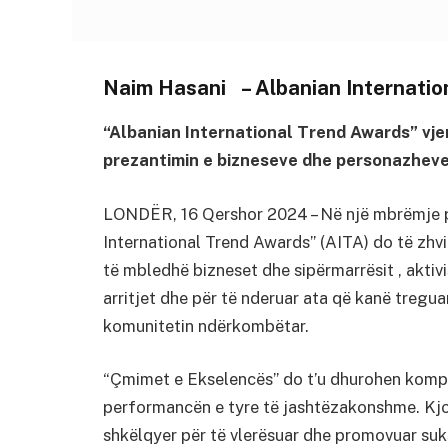
Naim Hasani – Albanian Internatio
“Albanian International Trend Awards” vj
prezantimin e bizneseve dhe personazheve
LONDËR, 16 Qershor 2024 – Në një mbrëmje p
International Trend Awards” (AITA) do të zhv
të mbledhë bizneset dhe sipërmarrësit , aktivi
arritjet dhe për të nderuar ata që kanë treguar
komunitetin ndërkombëtar.
“Çmimet e Ekselencës” do t’u dhurohen kompa
performancën e tyre të jashtëzakonshme. Kjo 
shkëlqyer për të vlerësuar dhe promovuar suk