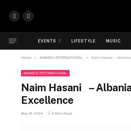
Instagram
YouTube
EVENTS
LIFESTYLE
MUSIC
»
»
Home
AWARDS INTERNATIONAL
Naim Hasani – Albanian
AWARDS INTERNATIONAL
Naim Hasani – Albania
Excellence
May 18, 2024
4 Mins Read