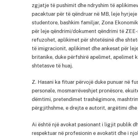
zgjatje të pushimit dhe ndryshim të aplikimev
pacaktuar për të qëndruar në MB, leje hyrjeje p
studentore, bashkim familjar, Zona Ekonomik
për leje qëndrimi/dokument qëndrimi të ZEE-s
refuzohet, aplikimet për shtetësinë dhe shtetë
të imigracionit, aplikimet dhe ankesat për leje
britanike, duke përfshirë apelimet, apelimet 
shtetasve të huaj.
Z. Hasani ka fituar përvojë duke punuar në fu
personale, mosmarrëveshjet pronësore, ekuite
dëmtimi, pretendimet trashëgimore, mashtrim
përgjithshme, e drejta e autorit, argëtimi dhe l
Ai është një avokat pasionant i ligjit publik dh
respektuar në profesionin e avokatit dhe i njo