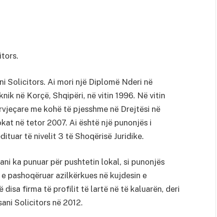
tors.
i Solicitors. Ai mori një Diplomë Nderi në
nik në Korçë, Shqipëri, në vitin 1996. Në vitin
ërvjeçare me kohë të pjesshme në Drejtësi në
okat në tetor 2007. Ai është një punonjës i
ituar të nivelit 3 të Shoqërisë Juridike.
sani ka punuar për pushtetin lokal, si punonjës
t e pashoqëruar azilkërkues në kujdesin e
disa firma të profilit të lartë në të kaluarën, deri
ani Solicitors në 2012.