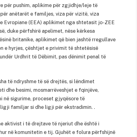
e për pushim, aplikime për zgjidhje/leje të
ër anëtarët e familjes, viza për vizitë, viza
e Evropiane (EEA) aplikimet nga shtetasit jo-ZEE
ë, duke përfshirë apelimet, nëse kërkesa
sinë britanike, aplikimet që bien jashtë rregullave
n e hyrjes, çështjet e privimit të shtetësisë
kundër Urdhrit të Dëbimit, pas dënimit penal të
sha të ndryshme të së drejtës, si lëndimet
ti dhe besimi, mosmarrëveshjet e fqinjëve,
i në sigurime, proceset gjyqësore të
igji familjar si dhe ligji për ekstradimin. .
e aktivist i të drejtave të njeriut dhe është i
hur në komunitetin e tij. Gjuhët e folura përfshijnë