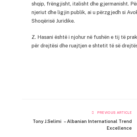
shqip, frëngjisht, italisht dhe gjermanisht. Pë
njeriut dhe ligjin publik, ai u përzgjedh si Avo
Shoqërisë Juridike.
Z. Hasani është i njohur në fushën e tij të pr
për drejtësi dhe ruajtjen e shtetit të së drejtë
PREVIOUS ARTICLE
Tony J.Selimi – Albanian International Trend
Excellence