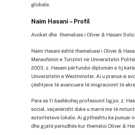
globale.
Naim Hasani – Profil
Avokat dhe themelues i Oliver & Hasani Solici
Naim Hasani është themeluesi i Oliver & Hasan
Menaxhimin e Turizmit në Universitetin Politek
2003, z. Hasani përfundoi diplomën e tij kat
Universitetin e Westminster. Ai u pranua si av
çështjeve të avancuara të imigracionit të akred
Para se t’i bashkohej profesionit ligjor, z. Ha
social, veçanërisht duke u marrë me të mituri
autoriteteve lokale. Ai gjithashtu ka punuar në 
dhe gjatë periudhës kur themeloi Oliver & Has