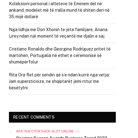
Koleksioni personal i atleteve të Eminem del në
ankand, modelet më të rralla mund të shiten deri në
35 mijë dollarë
Nga lidhja me Don Xhonin te jeta familjare, Ariana
Lirey ndan një moment të veçantë me djalin e saj
Cristiano Ronaldo dhe Georgina Rodríguez pritet të
martohen, Portugalia në ethet e ceremonisë së
shumëpërfolur
Rita Ora flet për sendin që s’e ndan kurrë nga vetja:
Jam supersticioze, ne shqiptarët jemi rritur me
besëtytni
RECENT COMMENTS
on
APK INJECTOR HACK SLOT ONLINE