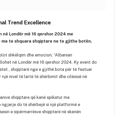
nal Trend Excellence
en në Londër më 16 qershor 2024 me
 me te shquara shqiptare ne te gjithe botën.
lot shkëlqim dhe emocion, “Albanian
illohet në Londër më 16 qershor 2024. Ky event do
stet , shqiptarë nga e gjithë bota për të festuar
 një nivel të lartë të shërbimit dhe cilësisë në
nive shqiptare që kanë spikatur me
ngjarje do të shërbejë si një platformë e
sesin e sipërmarrësve shqiptarë në skenën