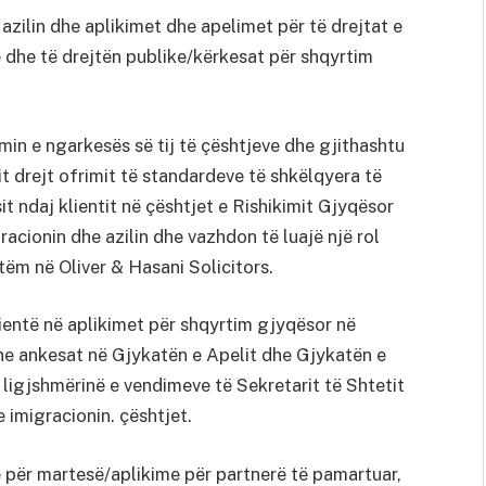
 azilin dhe aplikimet dhe apelimet për të drejtat e
ke dhe të drejtën publike/kërkesat për shqyrtim
imin e ngarkesës së tij të çështjeve dhe gjithashtu
drejt ofrimit të standardeve të shkëlqyera të
t ndaj klientit në çështjet e Rishikimit Gjyqësor
racionin dhe azilin dhe vazhdon të luajë një rol
vetëm në Oliver & Hasani Solicitors.
entë në aplikimet për shqyrtim gjyqësor në
dhe ankesat në Gjykatën e Apelit dhe Gjykatën e
 ligjshmërinë e vendimeve të Sekretarit të Shtetit
 imigracionin. çështjet.
e për martesë/aplikime për partnerë të pamartuar,