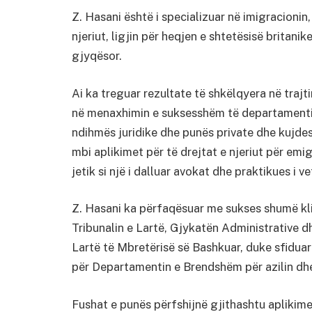
Z. Hasani është i specializuar në imigracionin,
njeriut, ligjin për heqjen e shtetësisë britani
gjyqësor.
Ai ka treguar rezultate të shkëlqyera në trajt
në menaxhimin e suksesshëm të departamentit 
ndihmës juridike dhe punës private dhe kujdesi
mbi aplikimet për të drejtat e njeriut për emig
jetik si një i dalluar avokat dhe praktikues i 
Z. Hasani ka përfaqësuar me sukses shumë kli
Tribunalin e Lartë, Gjykatën Administrative 
Lartë të Mbretërisë së Bashkuar, duke sfiduar
për Departamentin e Brendshëm për azilin dhe
Fushat e punës përfshijnë gjithashtu aplikim