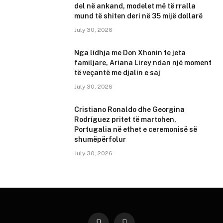
del në ankand, modelet më të rralla
mund të shiten deri në 35 mijë dollarë
July 30, 2026
Nga lidhja me Don Xhonin te jeta
familjare, Ariana Lirey ndan një moment
të veçantë me djalin e saj
July 30, 2026
Cristiano Ronaldo dhe Georgina
Rodríguez pritet të martohen,
Portugalia në ethet e ceremonisë së
shumëpërfolur
July 30, 2026