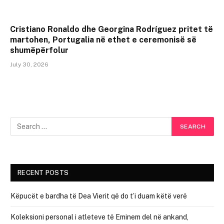
Cristiano Ronaldo dhe Georgina Rodríguez pritet të
martohen, Portugalia në ethet e ceremonisë së
shumëpërfolur
July 30, 2026
RECENT POSTS
Këpucët e bardha të Dea Vierit që do t’i duam këtë verë
Koleksioni personal i atleteve të Eminem del në ankand,