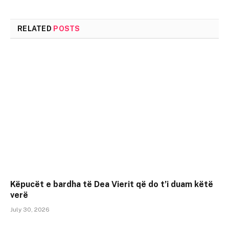
RELATED
POSTS
Këpucët e bardha të Dea Vierit që do t’i duam këtë
verë
July 30, 2026