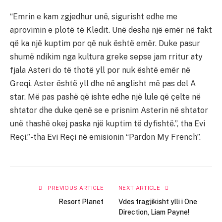
“Emrin e kam zgjedhur unë, sigurisht edhe me
aprovimin e plotë të Kledit. Unë desha një emër në fakt
që ka një kuptim por që nuk është emër. Duke pasur
shumë ndikim nga kultura greke sepse jam rritur aty
fjala Asteri do të thotë yll por nuk është emër në
Greqi. Aster është yll dhe në anglisht më pas del A
star. Më pas pashë që ishte edhe një lule që çelte në
shtator dhe duke qenë se e prisnim Asterin në shtator
unë thashë okej paska një kuptim të dyfishtë.”, tha Evi
Reçi.”-tha Evi Reçi në emisionin “Pardon My French”.
PREVIOUS ARTICLE
NEXT ARTICLE
Resort Planet
Vdes tragjikisht ylli i One
Direction, Liam Payne!