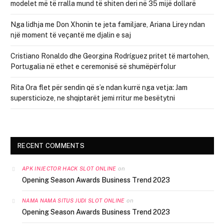
modelet më të rralla mund të shiten deri në 35 mijë dollarë
Nga lidhja me Don Xhonin te jeta familjare, Ariana Lirey ndan
një moment të veçantë me djalin e saj
Cristiano Ronaldo dhe Georgina Rodríguez pritet të martohen,
Portugalia në ethet e ceremonisë së shumëpërfolur
Rita Ora flet për sendin që s’e ndan kurrë nga vetja: Jam
supersticioze, ne shqiptarët jemi rritur me besëtytni
RECENT COMMENTS
on
APK INJECTOR HACK SLOT ONLINE
Opening Season Awards Business Trend 2023
on
NAMA NAMA SITUS JUDI SLOT ONLINE
Opening Season Awards Business Trend 2023