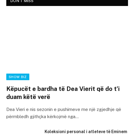
DON'T MISS
SHOW BIZ
Këpucët e bardha të Dea Vierit që do t’i
duam këtë verë
Dea Vieri e nis sezonin e pushimeve me një zgjedhje që
përmbledh gjithçka kërkojmë nga…
Koleksioni personal i atleteve të Eminem