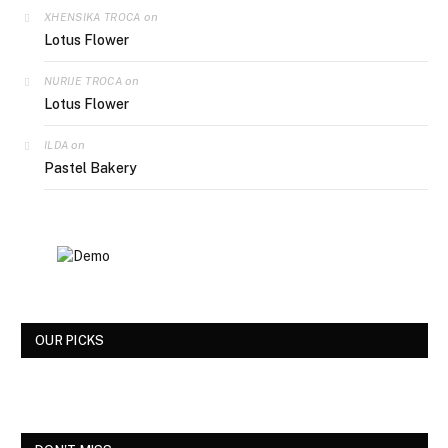
on
XHENSIKA TROCA
Lotus Flower
on
NURIJE TROCA
Lotus Flower
on
ILDA
Pastel Bakery
OUR PICKS