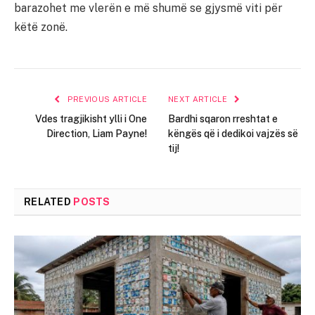
barazohet me vlerën e më shumë se gjysmë viti për
këtë zonë.
PREVIOUS ARTICLE
NEXT ARTICLE
Vdes tragjikisht ylli i One
Bardhi sqaron rreshtat e
Direction, Liam Payne!
këngës që i dedikoi vajzës së
tij!
RELATED
POSTS