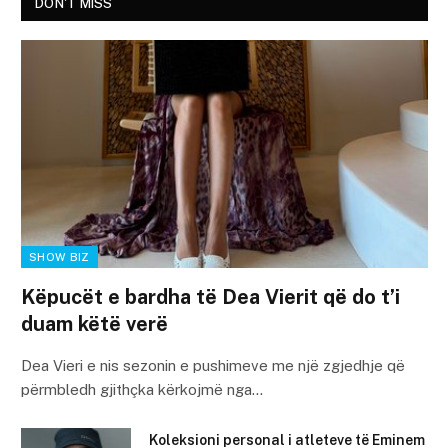
DON'T MISS
SHOW BIZ
Këpucët e bardha të Dea Vierit që do t’i
duam këtë verë
Dea Vieri e nis sezonin e pushimeve me një zgjedhje që
përmbledh gjithçka kërkojmë nga…
Koleksioni personal i atleteve të Eminem