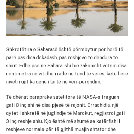
Shkretëtira e Saharasë është përmbytur për herë të
parë pas disa dekadash, pas reshjeve të dendura të
shiut. Edhe pse në Sahara, shi bie zakonisht vetëm disa
centimetra në vit dhe rrallë në fund të verës, këtë herë
niveli i ujit ka qenë i lartë në veri-perëndim.
Të dhënat paraprake satelitore të NASA-s treguan
gati 8 inç shi në disa pjesë të rajonit. Errachidia, një
qytet i shkretë në juglindje të Marokut, regjistroi gati
3 inç reshje shiu. Kjo është më shumë se katërfishi i
reshjeve normale për të gjithë muajin shtator dhe