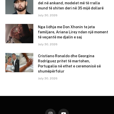
del në ankand, modelet më të rralla
mund të shiten deri në 35 mijë dollarë
July 30, 2026
Nga lidhja me Don Xhonin te jeta
familjare, Ariana Lirey ndan një moment
të veçantë me djalin e saj
July 30, 2026
Cristiano Ronaldo dhe Georgina
Rodríguez pritet të martohen,
Portugalia në ethet e ceremonisë së
shumëpërfolur
July 30, 2026