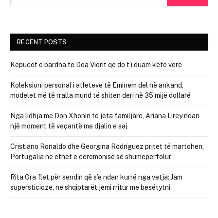
RECENT POSTS
Këpucët e bardha të Dea Vierit që do t’i duam këtë verë
Koleksioni personal i atleteve të Eminem del në ankand,
modelet më të rralla mund të shiten deri në 35 mijë dollarë
Nga lidhja me Don Xhonin te jeta familjare, Ariana Lirey ndan
një moment të veçantë me djalin e saj
Cristiano Ronaldo dhe Georgina Rodríguez pritet të martohen,
Portugalia në ethet e ceremonisë së shumëpërfolur
Rita Ora flet për sendin që s’e ndan kurrë nga vetja: Jam
supersticioze, ne shqiptarët jemi rritur me besëtytni