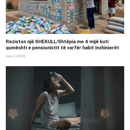
Reziston një SHEKULL/Shtëpia me 4 mijë kuti
qumështi e pensionistit të varfër habit inxhinierët
July 7, 2026