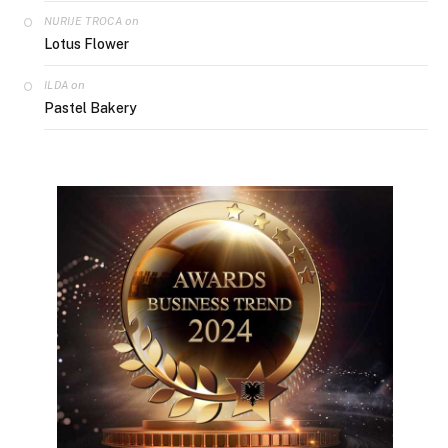
on
NURIJE TROCA
Lotus Flower
on
ILDA
Pastel Bakery