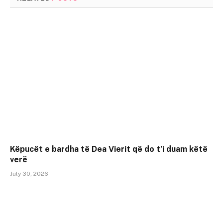
Këpucët e bardha të Dea Vierit që do t’i duam këtë
verë
July 30, 2026