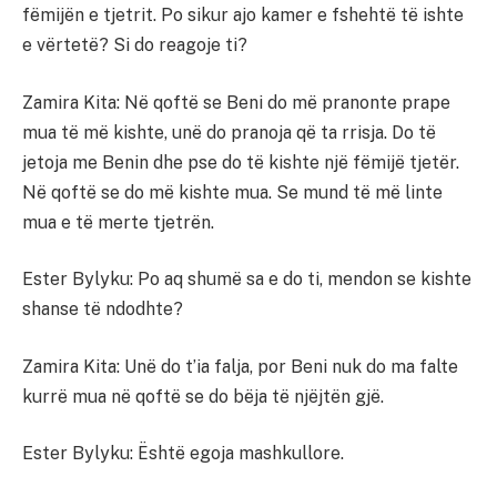
fëmijën e tjetrit. Po sikur ajo kamer e fshehtë të ishte
e vërtetë? Si do reagoje ti?
Zamira Kita: Në qoftë se Beni do më pranonte prape
mua të më kishte, unë do pranoja që ta rrisja. Do të
jetoja me Benin dhe pse do të kishte një fëmijë tjetër.
Në qoftë se do më kishte mua. Se mund të më linte
mua e të merte tjetrën.
Ester Bylyku: Po aq shumë sa e do ti, mendon se kishte
shanse të ndodhte?
Zamira Kita: Unë do t’ia falja, por Beni nuk do ma falte
kurrë mua në qoftë se do bëja të njëjtën gjë.
Ester Bylyku: Është egoja mashkullore.