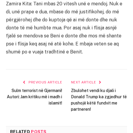
Zamira Kita: Tani mbas 20 vitesh unë e mendoj. Nuk e
di, unë prape e dua, mbase do më justifikohej, do më
përgjërohej dhe do kuptoja që ai më donte dhe nuk
donte të më humbte mua. Por asaj nuk i flisja asnjë
fjalë se mendova se Beni e donte dhe mos më shante
pse i flisja keq asaj në atë kohe. E mbaja veten se aq
shumë po e vuaja tradhtinë e Benit.
PREVIOUS ARTICLE
NEXT ARTICLE
Sulm terrorist në Gjermani!
Zbulohet vendi ku djali i
Autori: Jam kritiku më i madh i
Donald Trump ka zgjedhur të
islamit!
pushojë këtë fundvit me
partneren!
RELATED
POSTS