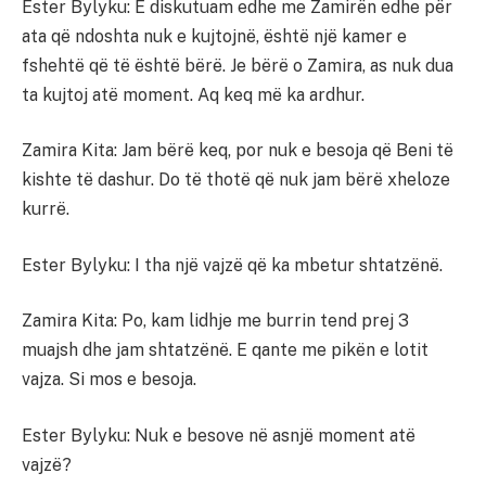
Ester Bylyku: E diskutuam edhe me Zamirën edhe për
ata që ndoshta nuk e kujtojnë, është një kamer e
fshehtë që të është bërë. Je bërë o Zamira, as nuk dua
ta kujtoj atë moment. Aq keq më ka ardhur.
Zamira Kita: Jam bërë keq, por nuk e besoja që Beni të
kishte të dashur. Do të thotë që nuk jam bërë xheloze
kurrë.
Ester Bylyku: I tha një vajzë që ka mbetur shtatzënë.
Zamira Kita: Po, kam lidhje me burrin tend prej 3
muajsh dhe jam shtatzënë. E qante me pikën e lotit
vajza. Si mos e besoja.
Ester Bylyku: Nuk e besove në asnjë moment atë
vajzë?