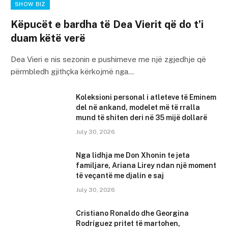
SHOW BIZ
Këpucët e bardha të Dea Vierit që do t’i
duam këtë verë
Dea Vieri e nis sezonin e pushimeve me një zgjedhje që
përmbledh gjithçka kërkojmë nga…
Koleksioni personal i atleteve të Eminem
del në ankand, modelet më të rralla
mund të shiten deri në 35 mijë dollarë
July 30, 2026
Nga lidhja me Don Xhonin te jeta
familjare, Ariana Lirey ndan një moment
të veçantë me djalin e saj
July 30, 2026
Cristiano Ronaldo dhe Georgina
Rodríguez pritet të martohen,