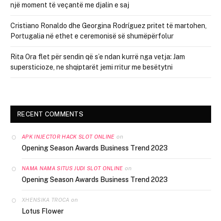
një moment të veçantë me djalin e saj
Cristiano Ronaldo dhe Georgina Rodríguez pritet të martohen,
Portugalia në ethet e ceremonisë së shumëpërfolur
Rita Ora flet për sendin që s’e ndan kurrë nga vetja: Jam
supersticioze, ne shqiptarët jemi rritur me besëtytni
RECENT COMMENTS
on
APK INJECTOR HACK SLOT ONLINE
Opening Season Awards Business Trend 2023
on
NAMA NAMA SITUS JUDI SLOT ONLINE
Opening Season Awards Business Trend 2023
on
XHENSIKA TROCA
Lotus Flower