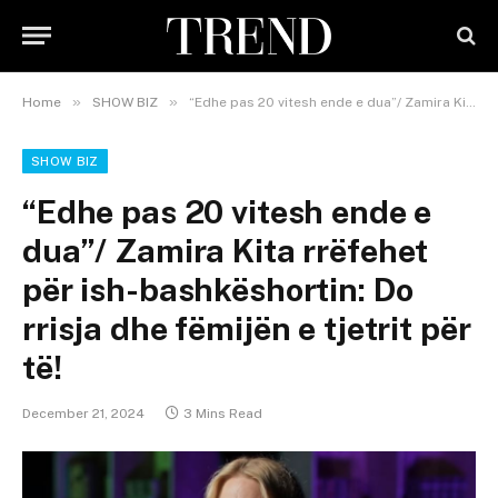
»
»
Home
SHOW BIZ
“Edhe pas 20 vitesh ende e dua”/ Zamira Kita rrëfehet për ish-bashkëshortin: Do rrisja dhe fëmijën e tjetrit për të!
SHOW BIZ
“Edhe pas 20 vitesh ende e
dua”/ Zamira Kita rrëfehet
për ish-bashkëshortin: Do
rrisja dhe fëmijën e tjetrit për
të!
December 21, 2024
3 Mins Read