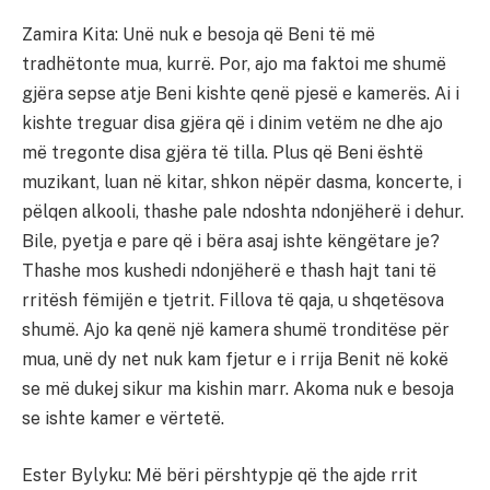
Zamira Kita: Unë nuk e besoja që Beni të më
tradhëtonte mua, kurrë. Por, ajo ma faktoi me shumë
gjëra sepse atje Beni kishte qenë pjesë e kamerës. Ai i
kishte treguar disa gjëra që i dinim vetëm ne dhe ajo
më tregonte disa gjëra të tilla. Plus që Beni është
muzikant, luan në kitar, shkon nëpër dasma, koncerte, i
pëlqen alkooli, thashe pale ndoshta ndonjëherë i dehur.
Bile, pyetja e pare që i bëra asaj ishte këngëtare je?
Thashe mos kushedi ndonjëherë e thash hajt tani të
rritësh fëmijën e tjetrit. Fillova të qaja, u shqetësova
shumë. Ajo ka qenë një kamera shumë tronditëse për
mua, unë dy net nuk kam fjetur e i rrija Benit në kokë
se më dukej sikur ma kishin marr. Akoma nuk e besoja
se ishte kamer e vërtetë.
Ester Bylyku: Më bëri përshtypje që the ajde rrit