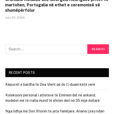
martohen, Portugalia në ethet e ceremonisë së
shumëpërfolur
July 30, 2026
RECENT POSTS
Këpucët e bardha të Dea Vierit që do t’i duam këtë verë
Koleksioni personal i atleteve të Eminem del në ankand,
modelet më të rralla mund të shiten deri në 35 mijë dollarë
Nga lidhja me Don Xhonin te jeta familjare, Ariana Lirey ndan