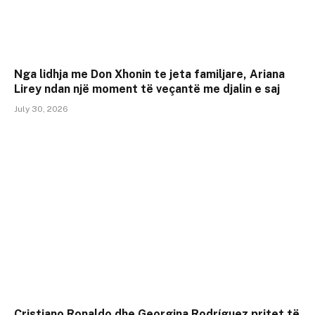
Nga lidhja me Don Xhonin te jeta familjare, Ariana
Lirey ndan një moment të veçantë me djalin e saj
July 30, 2026
Cristiano Ronaldo dhe Georgina Rodríguez pritet të