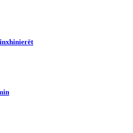
inxhinierët
min