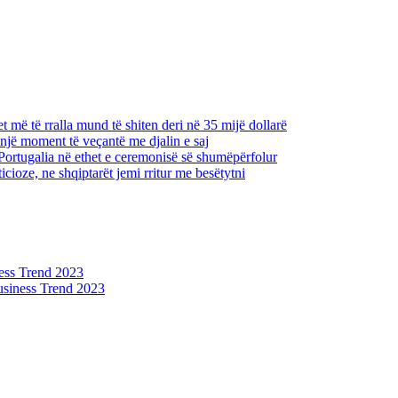
 më të rralla mund të shiten deri në 35 mijë dollarë
një moment të veçantë me djalin e saj
Portugalia në ethet e ceremonisë së shumëpërfolur
icioze, ne shqiptarët jemi rritur me besëtytni
ess Trend 2023
siness Trend 2023