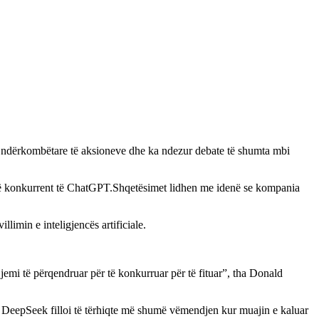
et ndërkombëtare të aksioneve dhe ka ndezur debate të shumta mbi
këtë konkurrent të ChatGPT.Shqetësimet lidhen me idenë se kompania
imin e inteligjencës artificiale.
ë jemi të përqendruar për të konkurruar për të fituar”, tha Donald
. DeepSeek filloi të tërhiqte më shumë vëmendjen kur muajin e kaluar