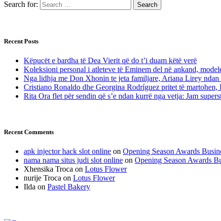
Search for:
Recent Posts
Këpucët e bardha të Dea Vierit që do t’i duam këtë verë
Koleksioni personal i atleteve të Eminem del në ankand, modelet
Nga lidhja me Don Xhonin te jeta familjare, Ariana Lirey ndan 
Cristiano Ronaldo dhe Georgina Rodríguez pritet të martohen, 
Rita Ora flet për sendin që s’e ndan kurrë nga vetja: Jam superst
Recent Comments
apk injector hack slot online
on
Opening Season Awards Busin
nama nama situs judi slot online
on
Opening Season Awards Bu
Xhensika Troca
on
Lotus Flower
nurije Troca
on
Lotus Flower
Ilda
on
Pastel Bakery