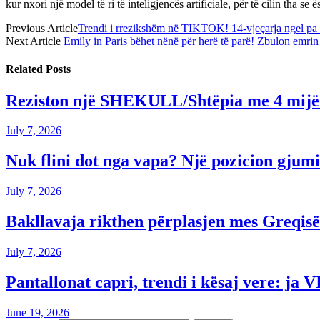
kur nxori një model të ri të inteligjencës artificiale, për të cilin tha 
Previous Article
Trendi i rrezikshëm në TIKTOK! 14-vjeçarja ngel pa
Next Article
Emily in Paris bëhet nënë për herë të parë! Zbulon emrin
Related
Posts
Reziston një SHEKULL/Shtëpia me 4 mijë ku
July 7, 2026
Nuk flini dot nga vapa? Një pozicion gjum
July 7, 2026
Bakllavaja rikthen përplasjen mes Greqis
July 7, 2026
Pantallonat capri, trendi i kësaj vere: ja 
June 19, 2026