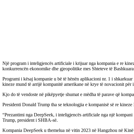
Një program i inteligjencës artificiale i krijuar nga kompania e re 
konkurrencën ekonomike dhe gjeopolitike mes Shteteve të Bashkuara
Programi i kësaj kompanie u bë të hënën aplikacioni nr. 1 i shkarkua
kineze mund të arrijë kompanitë amerikane në krye të novacionit për i
Kjo do të vendoste në pikëpyetje shumat e mëdha të parave që kompanitë
Presidenti Donald Trump tha se teknologjia e kompanisë së re kineze 
“Prezantimi nga DeepSeek, i inteligjencës artificiale nga një kompani ki
Trump, president i SHBA-së.
Kompania DeepSeek u themelua në vitin 2023 në Hangzhou në Kinë dhe n