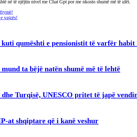
se është në të njëjtin nivel me Chat Gpt por me nkosto shumë më të ulët.
 frymë!
 e vajzës!
ti qumështi e pensionistit të varfër habit 
i mund ta bëjë natën shumë më të lehtë
ë dhe Turqisë, UNESCO pritet të japë vendi
VIP-at shqiptare që i kanë veshur