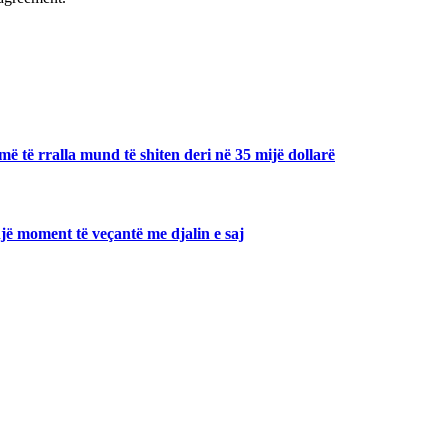
ë të rralla mund të shiten deri në 35 mijë dollarë
jë moment të veçantë me djalin e saj