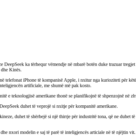
kineze DeepSeek ka tërhequr vëmendje në mbarë botën duke trazuar tregj
 dhe Kinës.
r në telefonat iPhone të kompanisë Apple, i nxitur nga kurioziteti për 
nteligjencën artificiale, me shumë më pak kosto.
 e teknologjisë amerikane thonë se planifikojnë të shpenzojnë në zhvill
DeepSeek duhet të veprojë si nxitje për kompanitë amerikane.
neze, duhet të shërbejë si një thirrje për industritë tona, që ne duhet t
xori modelin e saj të parë të inteligjencës articiale në të njëjtin vit