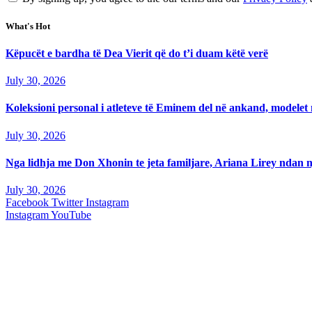
What's Hot
Këpucët e bardha të Dea Vierit që do t’i duam këtë verë
July 30, 2026
Koleksioni personal i atleteve të Eminem del në ankand, modelet m
July 30, 2026
Nga lidhja me Don Xhonin te jeta familjare, Ariana Lirey ndan n
July 30, 2026
Facebook
Twitter
Instagram
Instagram
YouTube