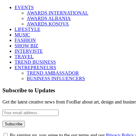
EVENTS
AWARDS INTERNATIONAL
AWARDS ALBANIA
AWARDS KOSOVA
LIFESTYLE
MUSIC
FASHION
SHOW BIZ
INTERVISTE
TRAVEL
TREND BUSINESS
ENTREPRENEURS
TREND AMBASSADOR
BUSINESS INFLUENCERS
Subscribe to Updates
Get the latest creative news from FooBar about art, design and busine
By signing up, you agree to the our terms and our
Privacy Policy