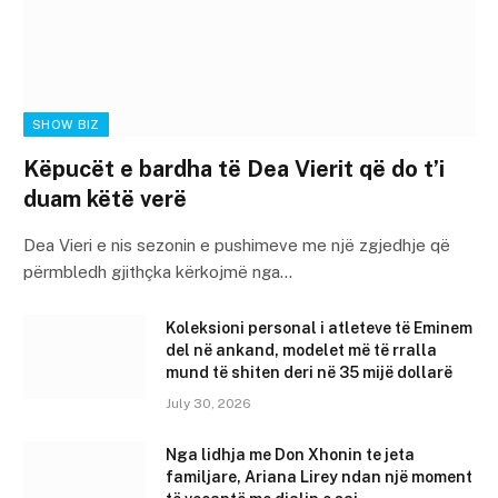
SHOW BIZ
Këpucët e bardha të Dea Vierit që do t’i
duam këtë verë
Dea Vieri e nis sezonin e pushimeve me një zgjedhje që
përmbledh gjithçka kërkojmë nga…
Koleksioni personal i atleteve të Eminem
del në ankand, modelet më të rralla
mund të shiten deri në 35 mijë dollarë
July 30, 2026
Nga lidhja me Don Xhonin te jeta
familjare, Ariana Lirey ndan një moment