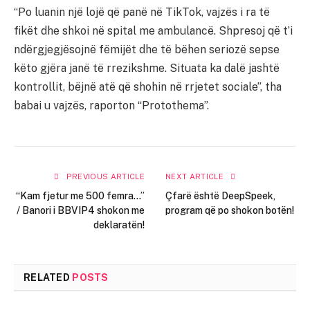
“Po luanin një lojë që panë në TikTok, vajzës i ra të
fikët dhe shkoi në spital me ambulancë. Shpresoj që t’i
ndërgjegjësojnë fëmijët dhe të bëhen seriozë sepse
këto gjëra janë të rrezikshme. Situata ka dalë jashtë
kontrollit, bëjnë atë që shohin në rrjetet sociale”, tha
babai u vajzës, raporton “Protothema”.
PREVIOUS ARTICLE
NEXT ARTICLE
“Kam fjetur me 500 femra…”
Çfarë është DeepSpeek,
/ Banori i BBVIP4 shokon me
program që po shokon botën!
deklaratën!
RELATED
POSTS