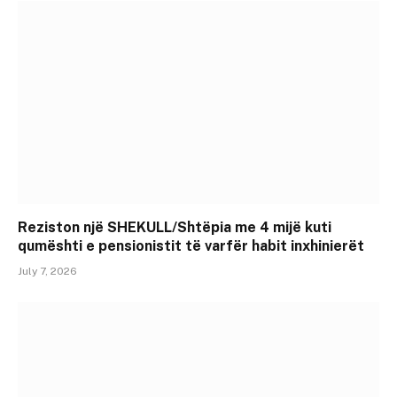
Reziston një SHEKULL/Shtëpia me 4 mijë kuti
qumështi e pensionistit të varfër habit inxhinierët
July 7, 2026