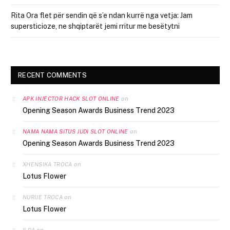
Rita Ora flet për sendin që s’e ndan kurrë nga vetja: Jam
supersticioze, ne shqiptarët jemi rritur me besëtytni
RECENT COMMENTS
on
APK INJECTOR HACK SLOT ONLINE
Opening Season Awards Business Trend 2023
on
NAMA NAMA SITUS JUDI SLOT ONLINE
Opening Season Awards Business Trend 2023
on
XHENSIKA TROCA
Lotus Flower
on
NURIJE TROCA
Lotus Flower
on
ILDA