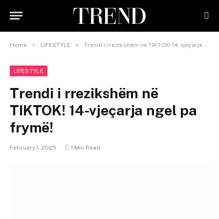
»
»
Home
LIFESTYLE
Trendi i rrezikshëm në TIKTOK! 14-vjeçarja ngel pa frymë!
LIFESTYLE
Trendi i rrezikshëm në
TIKTOK! 14-vjeçarja ngel pa
frymë!
February 1, 2025
1 Min Read