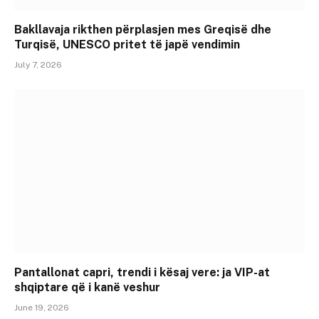
Bakllavaja rikthen përplasjen mes Greqisë dhe
Turqisë, UNESCO pritet të japë vendimin
July 7, 2026
Pantallonat capri, trendi i kësaj vere: ja VIP-at
shqiptare që i kanë veshur
June 19, 2026