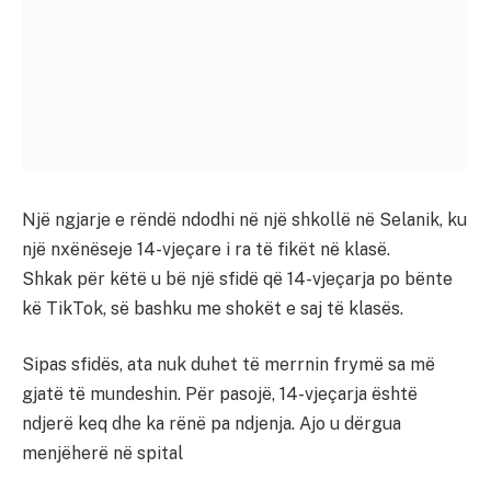
Një ngjarje e rëndë ndodhi në një shkollë në Selanik, ku
një nxënëseje 14-vjeçare i ra të fikët në klasë.
Shkak për këtë u bë një sfidë që 14-vjeçarja po bënte
kë TikTok, së bashku me shokët e saj të klasës.
Sipas sfidës, ata nuk duhet të merrnin frymë sa më
gjatë të mundeshin. Për pasojë, 14-vjeçarja është
ndjerë keq dhe ka rënë pa ndjenja. Ajo u dërgua
menjëherë në spital