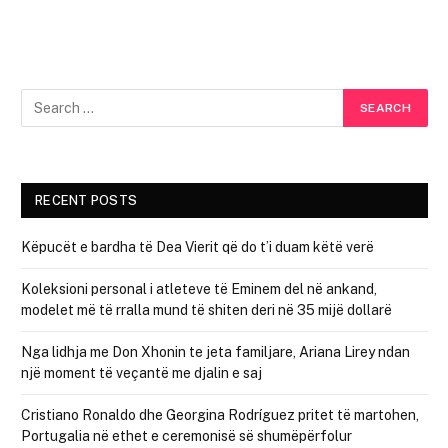
RECENT POSTS
Këpucët e bardha të Dea Vierit që do t’i duam këtë verë
Koleksioni personal i atleteve të Eminem del në ankand,
modelet më të rralla mund të shiten deri në 35 mijë dollarë
Nga lidhja me Don Xhonin te jeta familjare, Ariana Lirey ndan
një moment të veçantë me djalin e saj
Cristiano Ronaldo dhe Georgina Rodríguez pritet të martohen,
Portugalia në ethet e ceremonisë së shumëpërfolur