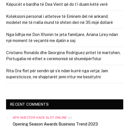
Këpucët e bardha të Dea Vierit që do t’i duam këtë verë
Koleksioni personal i atleteve të Eminem del në ankand,
modelet më të rralla mund të shiten deri në 35 mijë dollarë
Nga lidhja me Don Xhonin te jeta familjare, Ariana Lirey ndan
një moment të veçantë me djalin e saj
Cristiano Ronaldo dhe Georgina Rodríguez pritet të martohen,
Portugalia në ethet e ceremonisë së shumëpërfolur
Rita Ora flet për sendin që s’e ndan kurrë nga vetja: Jam
supersticioze, ne shqiptarët jemi rritur me besëtytni
RECENT COMMENTS
on
APK INJECTOR HACK SLOT ONLINE
Opening Season Awards Business Trend 2023