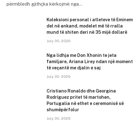
përmbledh gjithçka kërkojmë nga…
Koleksioni personal i atleteve të Eminem
del në ankand, modelet më të rralla
mund të shiten deri në 35 mijë dollarë
July 30, 2026
Nga lidhja me Don Xhonin te jeta
familjare, Ariana Lirey ndan një moment
të veçantë me djalin e saj
July 30, 2026
Cristiano Ronaldo dhe Georgina
Rodríguez pritet të martohen,
Portugalia në ethet e ceremonisë së
shumëpërfolur
July 30, 2026