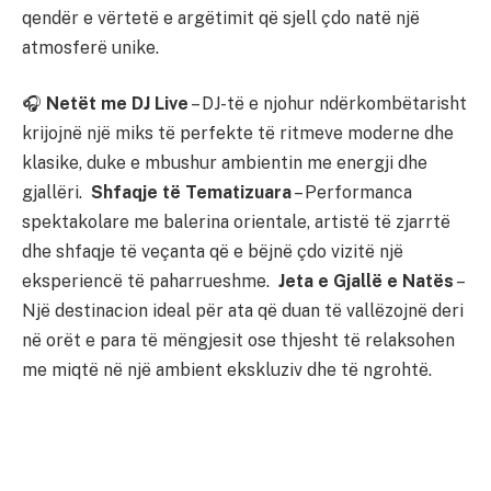
qendër e vërtetë e argëtimit që sjell çdo natë një
atmosferë unike.
🎧
Netët me DJ Live
– DJ-të e njohur ndërkombëtarisht
krijojnë një miks të perfekte të ritmeve moderne dhe
klasike, duke e mbushur ambientin me energji dhe
gjallëri.
Shfaqje të Tematizuara
– Performanca
spektakolare me balerina orientale, artistë të zjarrtë
dhe shfaqje të veçanta që e bëjnë çdo vizitë një
eksperiencë të paharrueshme.
Jeta e Gjallë e Natës
–
Një destinacion ideal për ata që duan të vallëzojnë deri
në orët e para të mëngjesit ose thjesht të relaksohen
me miqtë në një ambient ekskluziv dhe të ngrohtë.