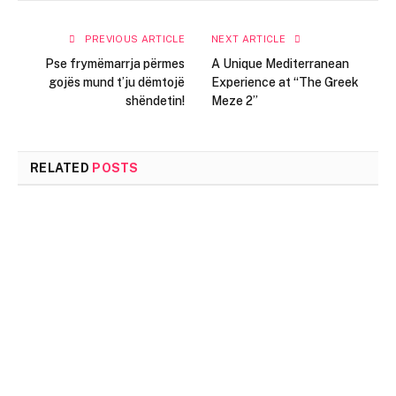
PREVIOUS ARTICLE
NEXT ARTICLE
Pse frymëmarrja përmes
A Unique Mediterranean
gojës mund t’ju dëmtojë
Experience at “The Greek
shëndetin!
Meze 2”
RELATED
POSTS