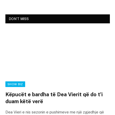
DON'T MISS
SHOW BIZ
Këpucët e bardha të Dea Vierit që do t’i
duam këtë verë
Dea Vieri e nis sezonin e pushimeve me një zgjedhje që