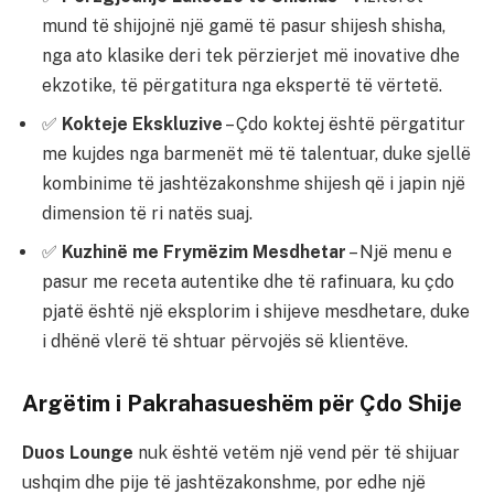
mund të shijojnë një gamë të pasur shijesh shisha,
nga ato klasike deri tek përzierjet më inovative dhe
ekzotike, të përgatitura nga ekspertë të vërtetë.
✅
Kokteje Ekskluzive
– Çdo koktej është përgatitur
me kujdes nga barmenët më të talentuar, duke sjellë
kombinime të jashtëzakonshme shijesh që i japin një
dimension të ri natës suaj.
✅
Kuzhinë me Frymëzim Mesdhetar
– Një menu e
pasur me receta autentike dhe të rafinuara, ku çdo
pjatë është një eksplorim i shijeve mesdhetare, duke
i dhënë vlerë të shtuar përvojës së klientëve.
Argëtim i Pakrahasueshëm për Çdo Shije
Duos Lounge
nuk është vetëm një vend për të shijuar
ushqim dhe pije të jashtëzakonshme, por edhe një