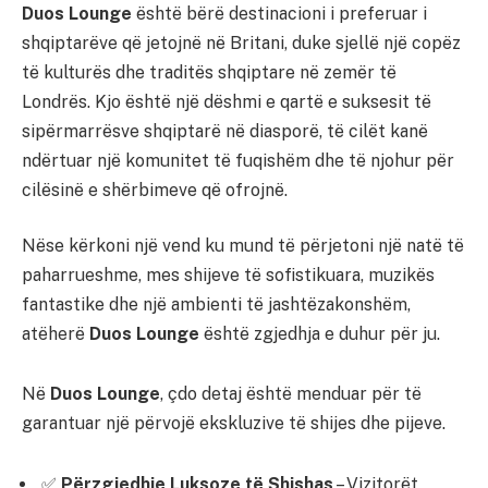
Duos Lounge
është bërë destinacioni i preferuar i
shqiptarëve që jetojnë në Britani, duke sjellë një copëz
të kulturës dhe traditës shqiptare në zemër të
Londrës. Kjo është një dëshmi e qartë e suksesit të
sipërmarrësve shqiptarë në diasporë, të cilët kanë
ndërtuar një komunitet të fuqishëm dhe të njohur për
cilësinë e shërbimeve që ofrojnë.
Nëse kërkoni një vend ku mund të përjetoni një natë të
paharrueshme, mes shijeve të sofistikuara, muzikës
fantastike dhe një ambienti të jashtëzakonshëm,
atëherë
Duos Lounge
është zgjedhja e duhur për ju.
Në
Duos Lounge
, çdo detaj është menduar për të
garantuar një përvojë ekskluzive të shijes dhe pijeve.
✅
Përzgjedhje Luksoze të Shishas
– Vizitorët