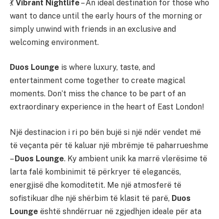
💃
Vibrant Nightlife
– An ideal destination for those who
want to dance until the early hours of the morning or
simply unwind with friends in an exclusive and
welcoming environment.
Duos Lounge
is where luxury, taste, and
entertainment come together to create magical
moments. Don’t miss the chance to be part of an
extraordinary experience in the heart of East London!
Një destinacion i ri po bën bujë si një ndër vendet më
të veçanta për të kaluar një mbrëmje të paharrueshme
–
Duos Lounge
. Ky ambient unik ka marrë vlerësime të
larta falë kombinimit të përkryer të elegancës,
energjisë dhe komoditetit. Me një atmosferë të
sofistikuar dhe një shërbim të klasit të parë,
Duos
Lounge
është shndërruar në zgjedhjen ideale për ata