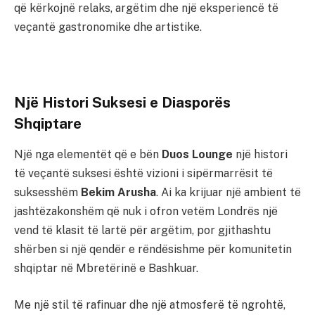
që kërkojnë relaks, argëtim dhe një eksperiencë të
veçantë gastronomike dhe artistike.
Një Histori Suksesi e Diasporës
Shqiptare
Një nga elementët që e bën
Duos Lounge
një histori
të veçantë suksesi është vizioni i sipërmarrësit të
suksesshëm
Bekim Arusha
. Ai ka krijuar një ambient të
jashtëzakonshëm që nuk i ofron vetëm Londrës një
vend të klasit të lartë për argëtim, por gjithashtu
shërben si një qendër e rëndësishme për komunitetin
shqiptar në Mbretërinë e Bashkuar.
Me një stil të rafinuar dhe një atmosferë të ngrohtë,