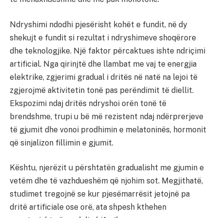
Ndryshimi ndodhi pjesërisht kohët e fundit, në dy
shekujt e fundit si rezultat i ndryshimeve shoqërore
dhe teknologjike. Një faktor përcaktues ishte ndriçimi
artificial. Nga qirinjtë dhe llambat me vaj te energjia
elektrike, zgjerimi gradual i dritës në natë na lejoi të
zgjerojmë aktivitetin tonë pas perëndimit të diellit.
Ekspozimi ndaj dritës ndryshoi orën tonë të
brendshme, trupi u bë më rezistent ndaj ndërprerjeve
të gjumit dhe vonoi prodhimin e melatoninës, hormonit
që sinjalizon fillimin e gjumit.
Kështu, njerëzit u përshtatën gradualisht me gjumin e
vetëm dhe të vazhdueshëm që njohim sot. Megjithatë,
studimet tregojnë se kur pjesëmarrësit jetojnë pa
dritë artificiale ose orë, ata shpesh kthehen