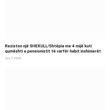
Reziston një SHEKULL/Shtëpia me 4 mijë kuti
qumështi e pensionistit të varfër habit inxhinierët
July 7, 2026