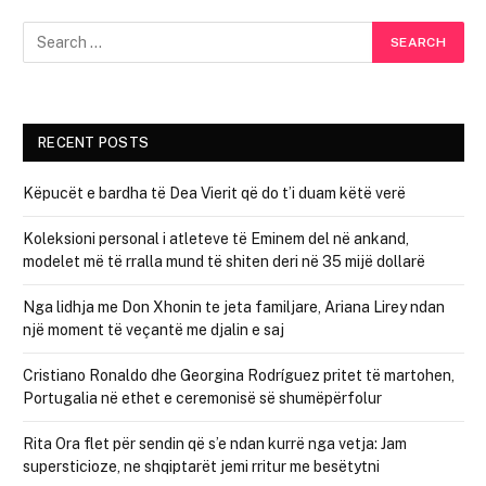
RECENT POSTS
Këpucët e bardha të Dea Vierit që do t’i duam këtë verë
Koleksioni personal i atleteve të Eminem del në ankand,
modelet më të rralla mund të shiten deri në 35 mijë dollarë
Nga lidhja me Don Xhonin te jeta familjare, Ariana Lirey ndan
një moment të veçantë me djalin e saj
Cristiano Ronaldo dhe Georgina Rodríguez pritet të martohen,
Portugalia në ethet e ceremonisë së shumëpërfolur
Rita Ora flet për sendin që s’e ndan kurrë nga vetja: Jam
supersticioze, ne shqiptarët jemi rritur me besëtytni