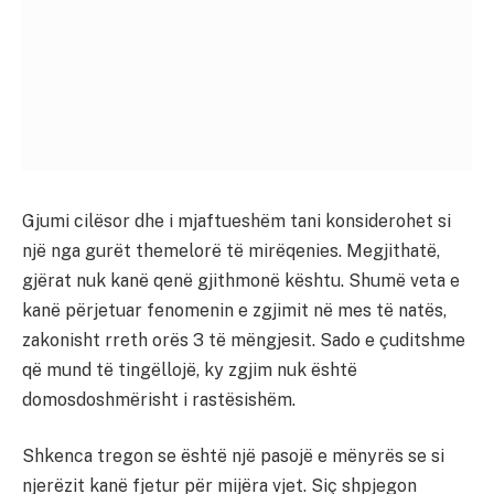
Gjumi cilësor dhe i mjaftueshëm tani konsiderohet si
një nga gurët themelorë të mirëqenies. Megjithatë,
gjërat nuk kanë qenë gjithmonë kështu. Shumë veta e
kanë përjetuar fenomenin e zgjimit në mes të natës,
zakonisht rreth orës 3 të mëngjesit. Sado e çuditshme
që mund të tingëllojë, ky zgjim nuk është
domosdoshmërisht i rastësishëm.
Shkenca tregon se është një pasojë e mënyrës se si
njerëzit kanë fjetur për mijëra vjet. Siç shpjegon