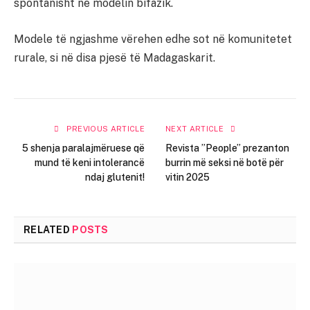
spontanisht në modelin bifazik.
Modele të ngjashme vërehen edhe sot në komunitetet
rurale, si në disa pjesë të Madagaskarit.
PREVIOUS ARTICLE
NEXT ARTICLE
5 shenja paralajmëruese që
Revista ”People” prezanton
mund të keni intolerancë
burrin më seksi në botë për
ndaj glutenit!
vitin 2025
RELATED
POSTS