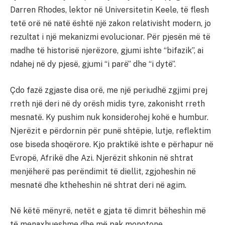
Darren Rhodes, lektor në Universitetin Keele, të flesh
tetë orë në natë është një zakon relativisht modern, jo
rezultat i një mekanizmi evolucionar. Për pjesën më të
madhe të historisë njerëzore, gjumi ishte “bifazik”, ai
ndahej në dy pjesë, gjumi “i parë” dhe “i dytë”.
Çdo fazë zgjaste disa orë, me një periudhë zgjimi prej
rreth një deri në dy orësh midis tyre, zakonisht rreth
mesnatë. Ky pushim nuk konsiderohej kohë e humbur.
Njerëzit e përdornin për punë shtëpie, lutje, reflektim
ose biseda shoqërore. Kjo praktikë ishte e përhapur në
Evropë, Afrikë dhe Azi. Njerëzit shkonin në shtrat
menjëherë pas perëndimit të diellit, zgjoheshin në
mesnatë dhe ktheheshin në shtrat deri në agim.
Në këtë mënyrë, netët e gjata të dimrit bëheshin më
të menaxhueshme dhe më pak monotone.