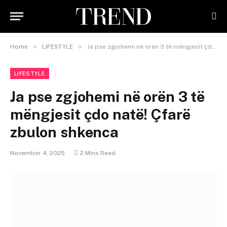
»
»
Home
LIFESTYLE
Ja pse zgjohemi në orën 3 të mëngjesit çdo natë! Çfarë zbulon shkenca
LIFESTYLE
Ja pse zgjohemi në orën 3 të
mëngjesit çdo natë! Çfarë
zbulon shkenca
November 4, 2025
2 Mins Read