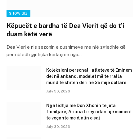
SHOW BIZ
Këpucët e bardha të Dea Vierit që do t’i
duam këtë verë
Dea Vieri e nis sezonin e pushimeve me një zgjedhje që
përmbledh gjithçka kërkojmë nga…
Koleksioni personal i atleteve të Eminem
del në ankand, modelet më të rralla
mund të shiten deri në 35 mijë dollarë
July 30, 2026
Nga lidhja me Don Xhonin te jeta
familjare, Ariana Lirey ndan një moment
të veçantë me djalin e saj
July 30, 2026