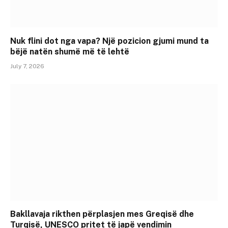
Nuk flini dot nga vapa? Një pozicion gjumi mund ta
bëjë natën shumë më të lehtë
July 7, 2026
Bakllavaja rikthen përplasjen mes Greqisë dhe
Turqisë, UNESCO pritet të japë vendimin