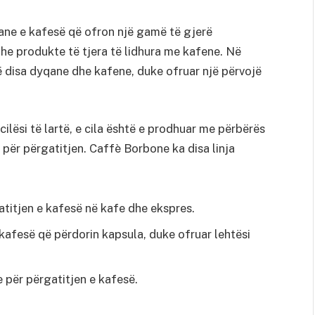
iane e kafesë që ofron një gamë të gjerë
dhe produkte të tjera të lidhura me kafene. Në
 disa dyqane dhe kafene, duke ofruar një përvojë
ilësi të lartë, e cila është e prodhuar me përbërës
për përgatitjen. Caffè Borbone ka disa linja
titjen e kafesë në kafe dhe ekspres.
afesë që përdorin kapsula, duke ofruar lehtësi
e për përgatitjen e kafesë.