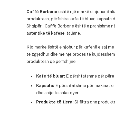
Caffè Borbone
është një markë e njohur ital
produktesh, përfshirë kafe të bluar, kapsula 
Shqipëri, Caffè Borbone është e pranishme në
autentike të kafesë italiane.
Kjo markë është e njohur për kafenë e saj me c
të zgjedhur dhe me një proces të kujdesshëm 
produktesh që përfshijnë:
Kafe të bluar:
E përshtatshme për përga
Kapsula:
E përshtatshme për makinat e k
dhe shije të shkëlqyer.
Produkte të tjera:
Si filtra dhe produkt