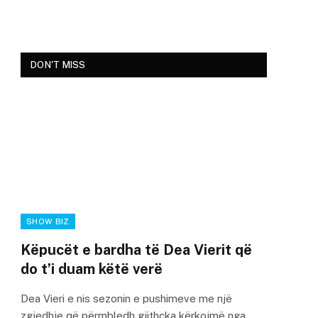
DON'T MISS
SHOW BIZ
Këpucët e bardha të Dea Vierit që
do t’i duam këtë verë
Dea Vieri e nis sezonin e pushimeve me një
zgjedhje që përmbledh gjithçka kërkojmë nga…