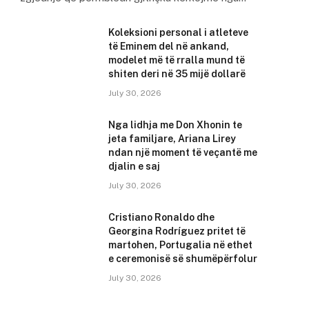
Koleksioni personal i atleteve
të Eminem del në ankand,
modelet më të rralla mund të
shiten deri në 35 mijë dollarë
July 30, 2026
Nga lidhja me Don Xhonin te
jeta familjare, Ariana Lirey
ndan një moment të veçantë me
djalin e saj
July 30, 2026
Cristiano Ronaldo dhe
Georgina Rodríguez pritet të
martohen, Portugalia në ethet
e ceremonisë së shumëpërfolur
July 30, 2026