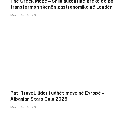
The Greek Meze – Shija autentike greke që po
transformon skenën gastronomike në Londër
March 25, 2026
Pati Travel, lider i udhëtimeve në Evropë –
Albanian Stars Gala 2026
March 25, 2026