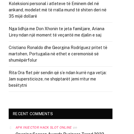
Koleksioni personal i atleteve të Eminem del në
ankand, modelet më të rralla mund të shiten deri në
35 mijë dollarë
Nga lidhja me Don Xhonin te jeta familjare, Ariana
Lirey ndan një moment të veçantë me djalin e saj
Cristiano Ronaldo dhe Georgina Rodríguez pritet të
martohen, Portugalia në ethet e ceremonisë së
shumëpërfolur
Rita Ora flet për sendin që s’e ndan kurrë nga vetja:
Jam supersticioze, ne shqiptarët jemi rritur me
besëtytni
RECENT COMMENTS
on
APK INJECTOR HACK SLOT ONLINE