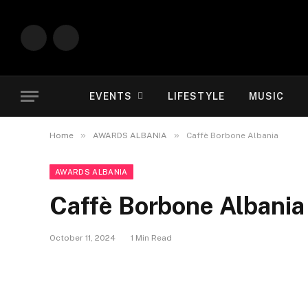
Instagram
YouTube
EVENTS
LIFESTYLE
MUSIC
»
»
Home
AWARDS ALBANIA
Caffè Borbone Albania
AWARDS ALBANIA
Caffè Borbone Albania
October 11, 2024
1 Min Read