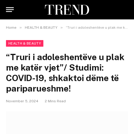
»
»
Home
HEALTH & BEAUTY
“Truri i adoleshentëve u plak me katër vjet”/ Studimi: COVID-19, shkaktoi dëme të pariparueshme!
HEALTH & BEAUTY
“Truri i adoleshentëve u plak
me katër vjet”/ Studimi:
COVID-19, shkaktoi dëme të
pariparueshme!
November 5, 2024
2 Mins Read