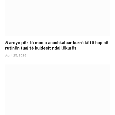
5 arsye për të mos e anashkaluar kurrë këtë hap në
rutinën tuaj të kujdesit ndaj lëkurës
April 25, 2026