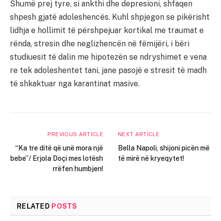
Shumë prej tyre, si ankthi dhe depresioni, shfaqen
shpesh gjatë adoleshencës. Kuhl shpjegon se pikërisht
lidhja e hollimit të përshpejuar kortikal me traumat e
rënda, stresin dhe neglizhencën në fëmijëri, i bëri
studiuesit të dalin me hipotezën se ndryshimet e vena
re tek adoleshentet tani, jane pasojë e stresit të madh
të shkaktuar nga karantinat masive.
PREVIOUS ARTICLE
NEXT ARTICLE
“Ka tre ditë që unë mora një
Bella Napoli, shijoni picën më
bebe”/ Erjola Doçi mes lotësh
të mirë në kryeqytet!
rrëfen humbjen!
RELATED
POSTS