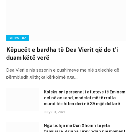
SHOW BIZ
Këpucët e bardha të Dea Vierit që do t’i
duam këtë verë
Dea Vieri e nis sezonin e pushimeve me një zgjedhje që
përmbledh gjithçka kërkojmë nga…
Koleksioni personal i atleteve të Eminem
del në ankand, modelet më të rralla
mund të shiten deri në 35 mijë dollarë
July 30, 2026
Nga lidhja me Don Xhonin te jeta
familjare, Ariana Lirey ndan një moment