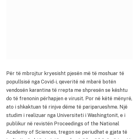
Për të mbrojtur kryesisht pjesën më të moshuar të
popullsisë nga Covid-i, qeveritë në mbarë botën
vendosën karantina të rrepta me shpresën se kështu
do të frenonin përhapjen e virusit. Por në këtë mënyrë,
ato i shkaktuan të rinjve dëme të pariparueshme. Një
studim i realizuar nga Universiteti i Washingtonit, e i
publikur në revistën Proceedings of the National
Academy of Sciences, tregon se periudhat e gjata të