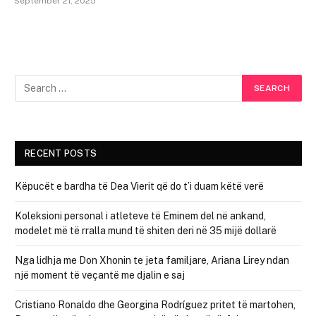
September 21, 2025
RECENT POSTS
Këpucët e bardha të Dea Vierit që do t’i duam këtë verë
Koleksioni personal i atleteve të Eminem del në ankand,
modelet më të rralla mund të shiten deri në 35 mijë dollarë
Nga lidhja me Don Xhonin te jeta familjare, Ariana Lirey ndan
një moment të veçantë me djalin e saj
Cristiano Ronaldo dhe Georgina Rodríguez pritet të martohen,