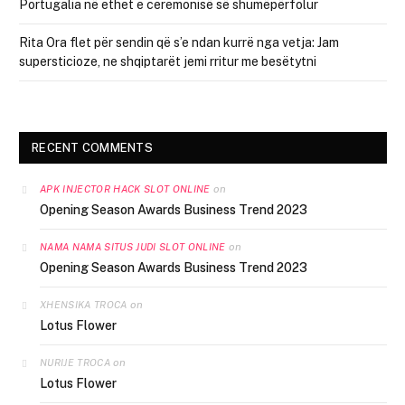
Portugalia në ethet e ceremonisë së shumëpërfolur
Rita Ora flet për sendin që s’e ndan kurrë nga vetja: Jam
supersticioze, ne shqiptarët jemi rritur me besëtytni
RECENT COMMENTS
on
APK INJECTOR HACK SLOT ONLINE
Opening Season Awards Business Trend 2023
on
NAMA NAMA SITUS JUDI SLOT ONLINE
Opening Season Awards Business Trend 2023
on
XHENSIKA TROCA
Lotus Flower
on
NURIJE TROCA
Lotus Flower