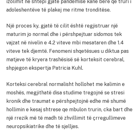
izolimit në shtëpi gjatë pandemisë kanë bërë që truri i
adoleshentëve të plakej me ritme tronditëse.
Një proces ky, gjatë të cilit është regjistruar një
maturim jo normal dhe i përshpejtuar sidomos tek
vajzat në nivelin e 4.2 viteve mbi mesataren dhe 1.4
viteve tek djemtë. Fenomeni shqetësues u diktua pas
matjeve të kryera trashësisë së korteksit cerebral,
shpjegon ekspertja Patricia Kuhl.
Korteksi cerebral normalisht hollohet me kalimin e
moshës, megjithatë disa studime tregojnë se stresi
kronik dhe traumat e përshpejtojnë edhe më shumë
hollimin e kesaj shtrese qe mbulon trurin, cka bart dhe
një rrezik më të madh të zhvillimit të çrregullimeve
neuropsikiatrike dhe të sjelljes.