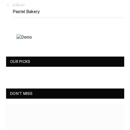
on
ILDA
Pastel Bakery
OUR PICKS
DON'T MISS