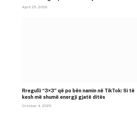
April 25, 2026
Rregulli “3×3” që po bën namin në TikTok: Si të
kesh më shumë energji gjatë ditës
October 4, 2025