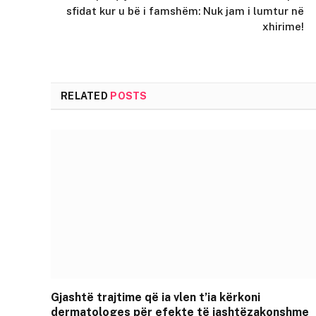
sfidat kur u bë i famshëm: Nuk jam i lumtur në
xhirime!
RELATED
POSTS
Gjashtë trajtime që ia vlen t’ia kërkoni
dermatologes për efekte të jashtëzakonshme