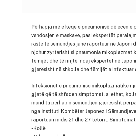
Përhapja më e keqe e pneumonisë që ecën e pa
vendosjen e maskave, pasi ekspertët paralajm
raste të sëmundjes janë raportuar në Japoni d
njohur zyrtarisht si pneumonia mikoplazmatik
fëmijët dhe të rinjtë, ndaj ekspertët në Jap
gjerësisht në shkolla dhe fëmijët e infektuar
Infeksionet e pneumonisë mikoplazmatike njih
gjatë që të shfaqen simptomat, si ethet, kolla
mund ta përhapin sëmundjen gjerësisht përpar
nga Instituti Kombëtar Japonez i Sëmundjeve I
raportuan midis 21 dhe 27 tetorit. Simptomat
-Kollë