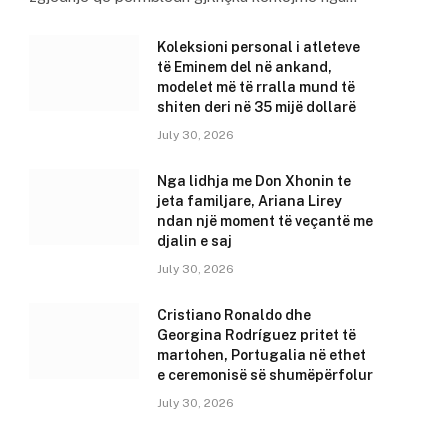
Koleksioni personal i atleteve
të Eminem del në ankand,
modelet më të rralla mund të
shiten deri në 35 mijë dollarë
July 30, 2026
Nga lidhja me Don Xhonin te
jeta familjare, Ariana Lirey
ndan një moment të veçantë me
djalin e saj
July 30, 2026
Cristiano Ronaldo dhe
Georgina Rodríguez pritet të
martohen, Portugalia në ethet
e ceremonisë së shumëpërfolur
July 30, 2026