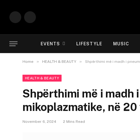
Instagram
YouTube
EVENTS
LIFESTYLE
MUSIC
»
»
Home
HEALTH & BEAUTY
Shpërthimi më i madh i pneum
HEALTH & BEAUTY
Shpërthimi më i madh 
mikoplazmatike, në 20 
November 6, 2024
2 Mins Read