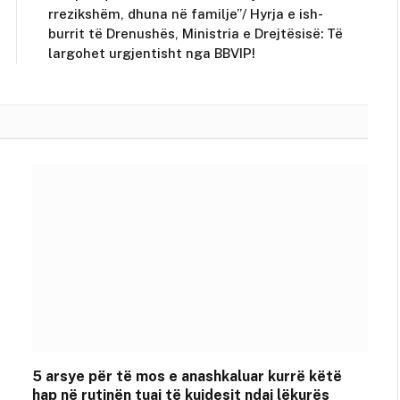
rrezikshëm, dhuna në familje”/ Hyrja e ish-
burrit të Drenushës, Ministria e Drejtësisë: Të
largohet urgjentisht nga BBVIP!
5 arsye për të mos e anashkaluar kurrë këtë
hap në rutinën tuaj të kujdesit ndaj lëkurës