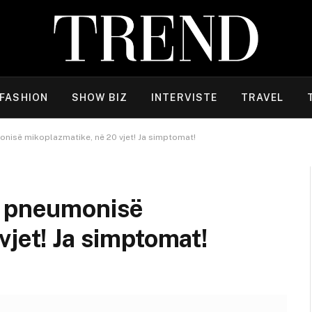
FASHION
SHOW BIZ
INTERVISTE
TRAVEL
onisë mikoplazmatike, në 20 vjet! Ja simptomat!
i pneumonisë
vjet! Ja simptomat!