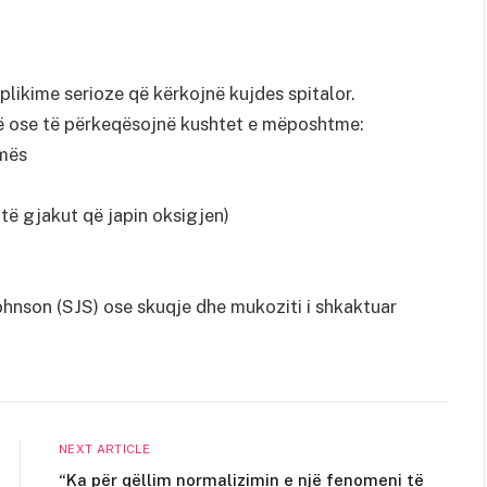
ikime serioze që kërkojnë kujdes spitalor.
ë ose të përkeqësojnë kushtet e mëposhtme:
tmës
të gjakut që japin oksigjen)
ohnson (SJS) ose skuqje dhe mukoziti i shkaktuar
NEXT ARTICLE
“Ka për qëllim normalizimin e një fenomeni të