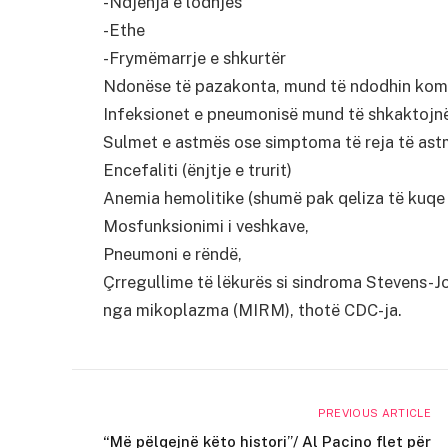
-Ndjenja e lodhjes
-Ethe
-Frymëmarrje e shkurtër
Ndonëse të pazakonta, mund të ndodhin kompl
Infeksionet e pneumonisë mund të shkaktojn
Sulmet e astmës ose simptoma të reja të as
Encefaliti (ënjtje e trurit)
Anemia hemolitike (shumë pak qeliza të kuqe 
Mosfunksionimi i veshkave,
Pneumoni e rëndë,
Çrregullime të lëkurës si sindroma Stevens-J
nga mikoplazma (MIRM), thotë CDC-ja.
PREVIOUS ARTICLE
“Më pëlqejnë këto histori”/ Al Pacino flet për