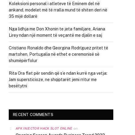
Koleksioni personal i atleteve të Eminem del në
ankand, modelet më të rralla mund të shiten deri në
35 mijë dollarë
Nga lidhja me Don Xhonin te jeta familjare, Ariana
Lirey ndan një moment të veçantë me djalin e saj
Cristiano Ronaldo dhe Georgina Rodríguez pritet të
martohen, Portugalia në ethet e ceremonisë së
shumëpërfolur
Rita Ora flet për sendin që s’e ndan kurrë nga vetja:
Jam supersticioze, ne shqiptarët jemi rritur me
besëtytni
RECENT COMMENTS
on
APK INJECTOR HACK SLOT ONLINE