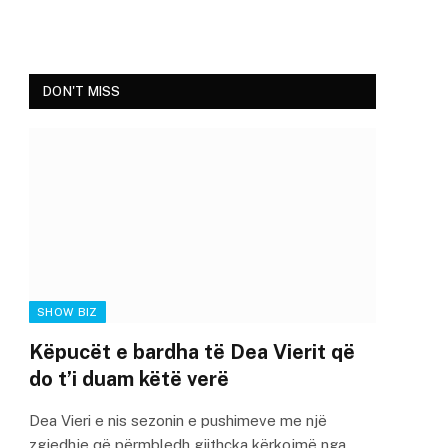
DON'T MISS
SHOW BIZ
Këpucët e bardha të Dea Vierit që
do t’i duam këtë verë
Dea Vieri e nis sezonin e pushimeve me një
zgjedhje që përmbledh gjithçka kërkojmë nga…