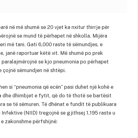
rë në më shumë se 20 vjet ka nxitur thirrje për
ërojnë se mund të përhapet në shkolla. Mijëra
eri më tani. Gati 6,000 raste të sëmundjes, e
e, janë raportuar këtë vit. Më shumë po prek
oni paralajmërojnë se kjo pneumonia po përhapet
 e çojnë sëmundjen në shtëpi.
en si “pneumonia që ecën” pasi duhet një kohë e
 dhe dhimbjet e fytit, që do të thotë se bartësit
a se të sëmuren. Të dhënat e fundit të publikuara
nfektive (NIID) tregojnë se gjithsej 1,195 raste u
 e zakonshme përfshijnë: