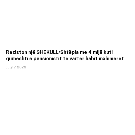
Reziston një SHEKULL/Shtëpia me 4 mijë kuti
qumështi e pensionistit të varfër habit inxhinierët
July 7, 2026