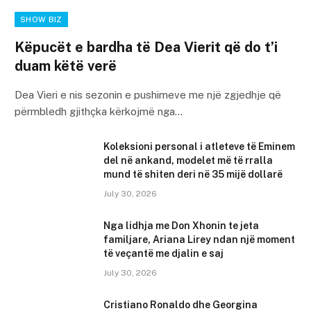
SHOW BIZ
Këpucët e bardha të Dea Vierit që do t’i
duam këtë verë
Dea Vieri e nis sezonin e pushimeve me një zgjedhje që
përmbledh gjithçka kërkojmë nga…
Koleksioni personal i atleteve të Eminem
del në ankand, modelet më të rralla
mund të shiten deri në 35 mijë dollarë
July 30, 2026
Nga lidhja me Don Xhonin te jeta
familjare, Ariana Lirey ndan një moment
të veçantë me djalin e saj
July 30, 2026
Cristiano Ronaldo dhe Georgina