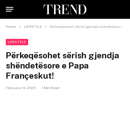
»
»
Home
LIFESTYLE
Përkeqësohet sërish gjendja shëndetësore e Papa Françeskut!
LIFESTYLE
Përkeqësohet sërish gjendja
shëndetësore e Papa
Françeskut!
February 14, 2025
1 Min Read