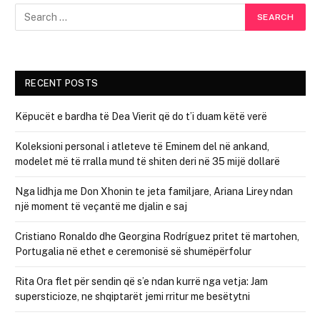
RECENT POSTS
Këpucët e bardha të Dea Vierit që do t’i duam këtë verë
Koleksioni personal i atleteve të Eminem del në ankand,
modelet më të rralla mund të shiten deri në 35 mijë dollarë
Nga lidhja me Don Xhonin te jeta familjare, Ariana Lirey ndan
një moment të veçantë me djalin e saj
Cristiano Ronaldo dhe Georgina Rodríguez pritet të martohen,
Portugalia në ethet e ceremonisë së shumëpërfolur
Rita Ora flet për sendin që s’e ndan kurrë nga vetja: Jam
supersticioze, ne shqiptarët jemi rritur me besëtytni