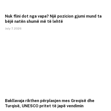
Nuk flini dot nga vapa? Një pozicion gjumi mund ta
bëjë natën shumë më të lehtë
July 7, 2026
Bakllavaja rikthen përplasjen mes Greqisë dhe
Turqisë, UNESCO pritet të japë vendimin