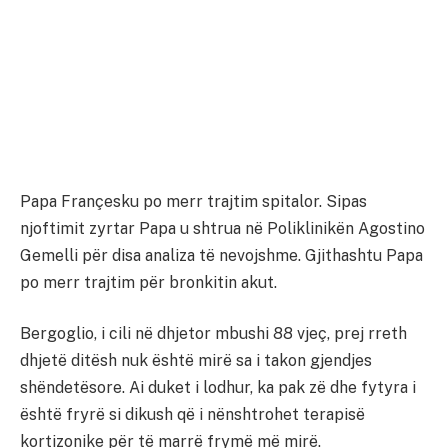
Papa Françesku po merr trajtim spitalor. Sipas
njoftimit zyrtar Papa u shtrua në Poliklinikën Agostino
Gemelli për disa analiza të nevojshme. Gjithashtu Papa
po merr trajtim për bronkitin akut.
Bergoglio, i cili në dhjetor mbushi 88 vjeç, prej rreth
dhjetë ditësh nuk është mirë sa i takon gjendjes
shëndetësore. Ai duket i lodhur, ka pak zë dhe fytyra i
është fryrë si dikush që i nënshtrohet terapisë
kortizonike për të marrë frymë më mirë.