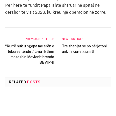
Për herë të fundit Papa ishte shtruar në spital në
qershor të vitit 2023, ku kreu një operacion në zorrë.
PREVIOUS ARTICLE
NEXT ARTICLE
“Kurrë nuk u ngopa me erën e
Tre shenjat se po përjetoni
lëkurës tënde”/ Livia i kthen
ankth gjatë gjumit!
mesazhin Mevlanit brenda
BBVIP4!
RELATED
POSTS