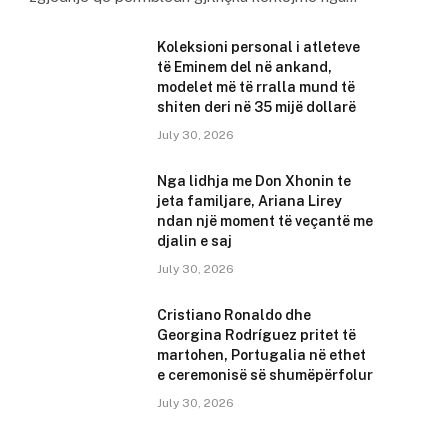
Koleksioni personal i atleteve
të Eminem del në ankand,
modelet më të rralla mund të
shiten deri në 35 mijë dollarë
July 30, 2026
Nga lidhja me Don Xhonin te
jeta familjare, Ariana Lirey
ndan një moment të veçantë me
djalin e saj
July 30, 2026
Cristiano Ronaldo dhe
Georgina Rodríguez pritet të
martohen, Portugalia në ethet
e ceremonisë së shumëpërfolur
July 30, 2026