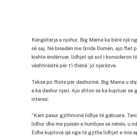
Këngëtarja e njohur, Big Mama ka bërë një ng
së saj. Në bisedën me Grida Dumën, ajo flet p
kishte ëndërruar, lidhjet që sot i konsideron t
vështirësitë për t’i thënë ‘jo’ njerëzve.
Teksa po fliste për dashurinë, Big Mama u shp
e ka dashur njeri. Ajo shton se ka kuptuar se 
interes’.
“Kam pasur gjithmonë lidhje të gabuara. Tani
lidhur dhe me pjesën e humbjes së nënës, u n
Edhe kuptova që nga të gjitha lidhjet e mia 