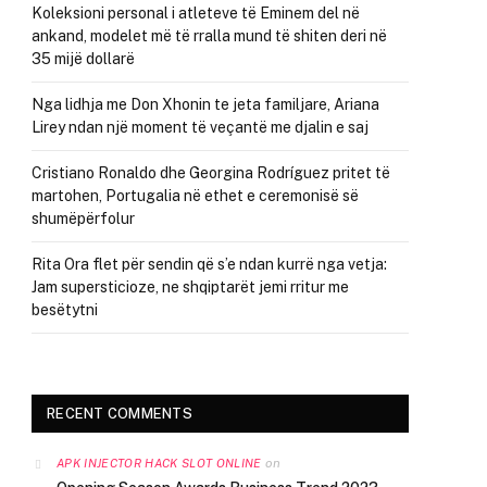
Koleksioni personal i atleteve të Eminem del në
ankand, modelet më të rralla mund të shiten deri në
35 mijë dollarë
Nga lidhja me Don Xhonin te jeta familjare, Ariana
Lirey ndan një moment të veçantë me djalin e saj
Cristiano Ronaldo dhe Georgina Rodríguez pritet të
martohen, Portugalia në ethet e ceremonisë së
shumëpërfolur
Rita Ora flet për sendin që s’e ndan kurrë nga vetja:
Jam supersticioze, ne shqiptarët jemi rritur me
besëtytni
RECENT COMMENTS
on
APK INJECTOR HACK SLOT ONLINE