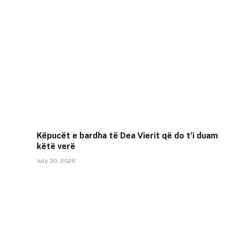
Këpucët e bardha të Dea Vierit që do t’i duam
këtë verë
July 30, 2026