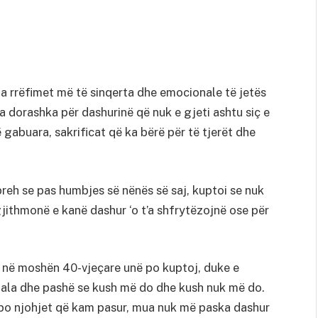
a rrëfimet më të sinqerta dhe emocionale të jetës
a dorashka për dashurinë që nuk e gjeti ashtu siç e
ë gabuara, sakrificat që ka bërë për të tjerët dhe
reh se pas humbjes së nënës së saj, kuptoi se nuk
gjithmonë e kanë dashur ‘o t’a shfrytëzojnë ose për
 në moshën 40-vjeçare unë po kuptoj, duke e
dala dhe pashë se kush më do dhe kush nuk më do.
apo njohjet që kam pasur, mua nuk më paska dashur