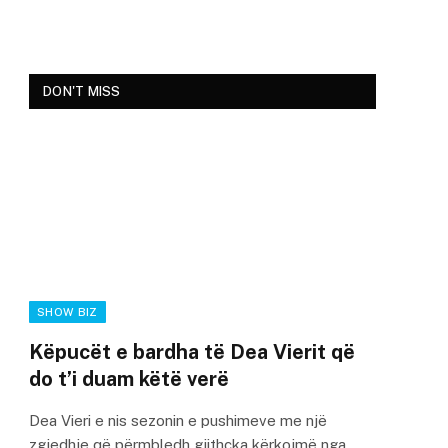
DON'T MISS
SHOW BIZ
Këpucët e bardha të Dea Vierit që
do t’i duam këtë verë
Dea Vieri e nis sezonin e pushimeve me një
zgjedhje që përmbledh gjithçka kërkojmë nga…