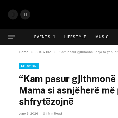
Instagram
YouTube
EVENTS
LIFESTYLE
MUSIC
»
»
Home
SHOW BIZ
“Kam pasur gjithmonë lidhje të gabuar
SHOW BIZ
“Kam pasur gjithmonë l
Mama si asnjëherë më 
shfrytëzojnë
June 3, 2026
1 Min Read