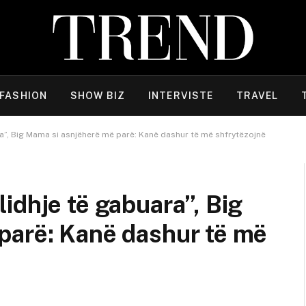
FASHION
SHOW BIZ
INTERVISTE
TRAVEL
a”, Big Mama si asnjëherë më parë: Kanë dashur të më shfrytëzojnë
idhje të gabuara”, Big
parë: Kanë dashur të më