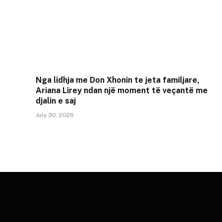
Nga lidhja me Don Xhonin te jeta familjare,
Ariana Lirey ndan një moment të veçantë me
djalin e saj
July 30, 2026