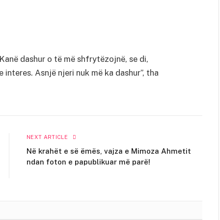
Kanë dashur o të më shfrytëzojnë, se di,
interes. Asnjë njeri nuk më ka dashur”, tha
NEXT ARTICLE
Në krahët e së ëmës, vajza e Mimoza Ahmetit
ndan foton e papublikuar më parë!