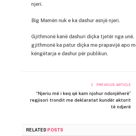
njeri.
Big Mamën nuk e ka dashur asnjë njeri.
Gjithmonë kanë dashuri diçka tjetër nga unë. 
gjithmonë ka patur diçka me prapavijë apo me 
këngëtarja e dashur për publikun.
PREVIOUS ARTICLE
“Njeriu më i keq që kam njohur ndonjëherë”
regjisori trondit me deklaratat kundër aktorit
të ndjerë
RELATED
POSTS