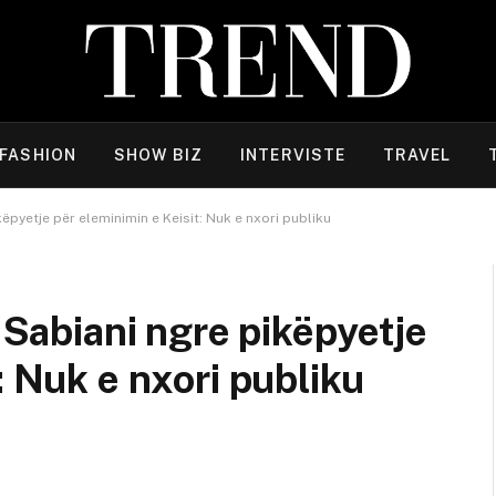
FASHION
SHOW BIZ
INTERVISTE
TRAVEL
këpyetje për eleminimin e Keisit: Nuk e nxori publiku
/ Sabiani ngre pikëpyetje
: Nuk e nxori publiku