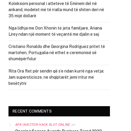
Koleksioni personal i atleteve të Eminem del në
ankand, modelet më të rralla mund të shiten deri në
35 mijë dollarë
Nga lidhja me Don Xhonin te jeta familjare, Ariana
Lirey ndan një moment të veçantë me djalin e saj
Cristiano Ronaldo dhe Georgina Rodríguez pritet të
martohen, Portugalia në ethet e ceremonisë së
shumëpërfolur
Rita Ora flet për sendin që s’e ndan kurrë nga vetja:
Jam supersticioze, ne shqiptarët jemi rritur me
besëtytni
RECENT COMMENTS
on
APK INJECTOR HACK SLOT ONLINE