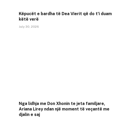
Këpucët e bardha të Dea Vierit që do t’i duam
këtë verë
July 30, 2026
Nga lidhja me Don Xhonin te jeta familjare,
Ariana Lirey ndan një moment të veçantë me
djalin e saj