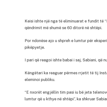
Keisi ishte një nga të eliminuarat e fundit të 
qëndrimit më shumë se 60 ditorë në shtëpi.
Por ndonëse ajo u shpreh e lumtur për eksperi
pikëpyetje.
I pari që reagoi ishte babai i saj, Sabiani, që
Këngëtari ka reaguar përmes rrjetit të tij Ins
eleminoi publiku.
“E nxorët engjëllin tim pasi iu bë jeta telenov
lumtur që u kthye në shtëpi”, ka shkruar Sabia