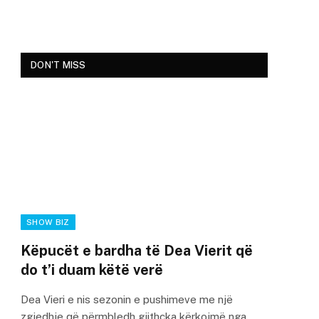
DON'T MISS
SHOW BIZ
Këpucët e bardha të Dea Vierit që
do t’i duam këtë verë
Dea Vieri e nis sezonin e pushimeve me një
zgjedhje që përmbledh gjithçka kërkojmë nga…