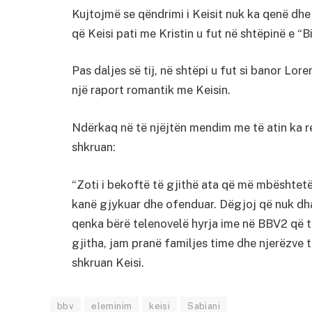
Kujtojmë se qëndrimi i Keisit nuk ka qenë dhe aq
që Keisi pati me Kristin u fut në shtëpinë e “
Pas daljes së tij, në shtëpi u fut si banor Lore
një raport romantik me Keisin.
Ndërkaq në të njëjtën mendim me të atin ka re
shkruan:
“Zoti i bekoftë të gjithë ata që më mbështe
kanë gjykuar dhe ofenduar. Dëgjoj që nuk dh
qenka bërë telenovelë hyrja ime në BBV2 që 
gjitha, jam pranë familjes time dhe njerëzve t
shkruan Keisi.
bbv
eleminim
keisi
Sabiani