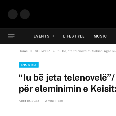
Instagram
YouTube
EVENTS
LIFESTYLE
MUSIC
»
»
Home
SHOW BIZ
“Iu bë jeta telenovelë”/ Sabiani ngre pi
SHOW BIZ
“Iu bë jeta telenovelë”
për eleminimin e Keisit
April 19, 2023
2 Mins Read