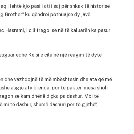
 i lehtë kjo pasi i ati i saj për shkak të historisë
Big Brother” ku qëndroi pothuajse dy javë.
nc Hasrami, i cili tregoi se në të kaluarën ka pasur
aguar edhe Keisi e cila në një reagim të dytë
tën dhe vazhdojnë të më mbështesin dhe ata që më
ashë asgjë aty brenda, por të paktën mesa shoh
tregon se kam dhënë diçka pa dashur. Mbi të
ë mi të dashur, shumë dashuri për të gjithë”,