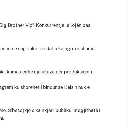
“Big Brother Vip”. Konkurrentja la lojën pas
encën e saj, duket se dalja ka ngritur shumë
 nuk i kurseu edhe një akuzë për produksionin.
tagram ku shprehet i bindur se Keisin nuk e
elë. S’besoj që e ka nxjerr publiku, megjithatë i
ni.