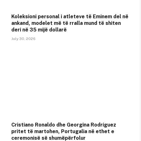
Koleksioni personal i atleteve të Eminem del në
ankand, modelet më të rralla mund të shiten
deri në 35 mijë dollarë
July 30, 2026
Cristiano Ronaldo dhe Georgina Rodríguez
pritet të martohen, Portugalia në ethet e
ceremonisë së shumëpërfolur