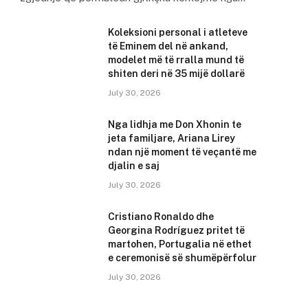
Koleksioni personal i atleteve
të Eminem del në ankand,
modelet më të rralla mund të
shiten deri në 35 mijë dollarë
July 30, 2026
Nga lidhja me Don Xhonin te
jeta familjare, Ariana Lirey
ndan një moment të veçantë me
djalin e saj
July 30, 2026
Cristiano Ronaldo dhe
Georgina Rodríguez pritet të
martohen, Portugalia në ethet
e ceremonisë së shumëpërfolur
July 30, 2026