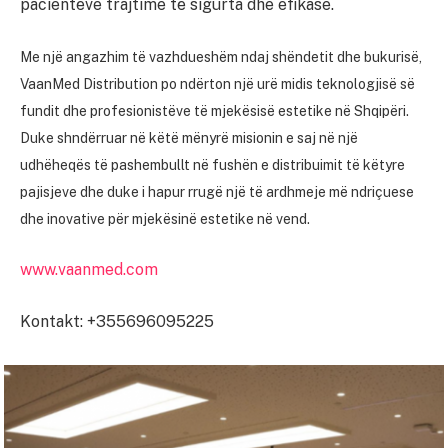
pacientëve trajtime të sigurta dhe efikase.
Me një angazhim të vazhdueshëm ndaj shëndetit dhe bukurisë,
VaanMed Distribution po ndërton një urë midis teknologjisë së
fundit dhe profesionistëve të mjekësisë estetike në Shqipëri.
Duke shndërruar në këtë mënyrë misionin e saj në një
udhëheqës të pashembullt në fushën e distribuimit të këtyre
pajisjeve dhe duke i hapur rrugë një të ardhmeje më ndriçuese
dhe inovative për mjekësinë estetike në vend.
www.vaanmed.com
Kontakt: +355696095225