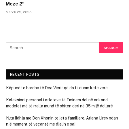
Meze 2”
March 25, 2025
RECENT POSTS
Këpucët e bardha të Dea Vierit që do t’i duam këtë verë
Koleksioni personal i atleteve të Eminem del në ankand,
modelet më të rralla mund të shiten deri në 35 mijë dollarë
Nga lidhja me Don Xhonin te jeta familjare, Ariana Lirey ndan
një moment të veçantë me djalin e saj