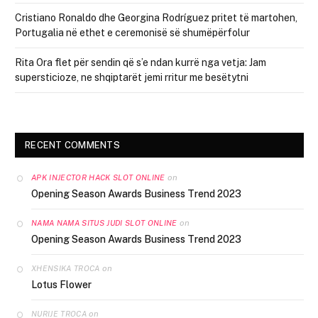
Cristiano Ronaldo dhe Georgina Rodríguez pritet të martohen,
Portugalia në ethet e ceremonisë së shumëpërfolur
Rita Ora flet për sendin që s’e ndan kurrë nga vetja: Jam
supersticioze, ne shqiptarët jemi rritur me besëtytni
RECENT COMMENTS
on
APK INJECTOR HACK SLOT ONLINE
Opening Season Awards Business Trend 2023
on
NAMA NAMA SITUS JUDI SLOT ONLINE
Opening Season Awards Business Trend 2023
on
XHENSIKA TROCA
Lotus Flower
on
NURIJE TROCA