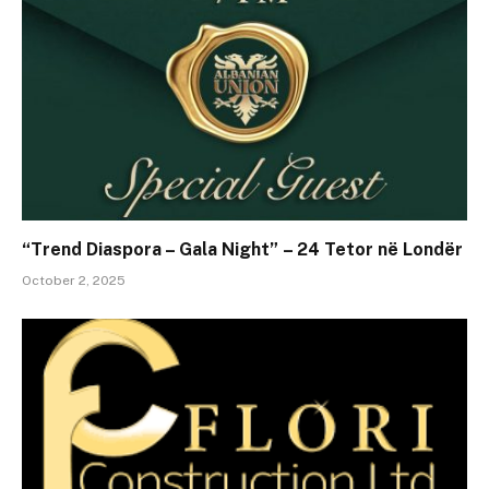
“Trend Diaspora – Gala Night” – 24 Tetor në Londër
October 2, 2025