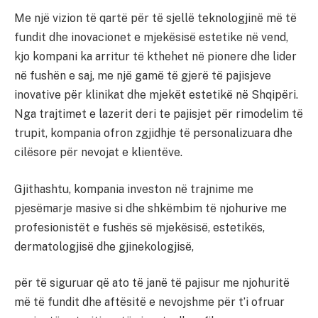
Me një vizion të qartë për të sjellë teknologjinë më të
fundit dhe inovacionet e mjekësisë estetike në vend,
kjo kompani ka arritur të kthehet në pionere dhe lider
në fushën e saj, me një gamë të gjerë të pajisjeve
inovative për klinikat dhe mjekët estetikë në Shqipëri.
Nga trajtimet e lazerit deri te pajisjet për rimodelim të
trupit, kompania ofron zgjidhje të personalizuara dhe
cilësore për nevojat e klientëve.
Gjithashtu, kompania investon në trajnime me
pjesëmarje masive si dhe shkëmbim të njohurive me
profesionistët e fushës së mjekësisë, estetikës,
dermatologjisë dhe gjinekologjisë,
për të siguruar që ato të janë të pajisur me njohuritë
më të fundit dhe aftësitë e nevojshme për t’i ofruar