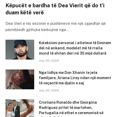
Këpucët e bardha të Dea Vierit që do t’i
duam këtë verë
Dea Vieri e nis sezonin e pushimeve me një zgjedhje që
përmbledh gjithçka kërkojmë nga…
Koleksioni personal i atleteve të Eminem
del në ankand, modelet më të rralla
mund të shiten deri në 35 mijë dollarë
July 30, 2026
Nga lidhja me Don Xhonin te jeta
familjare, Ariana Lirey ndan një moment
të veçantë me djalin e saj
July 30, 2026
Cristiano Ronaldo dhe Georgina
Rodríguez pritet të martohen,
Portugalia në ethet e ceremonisë së