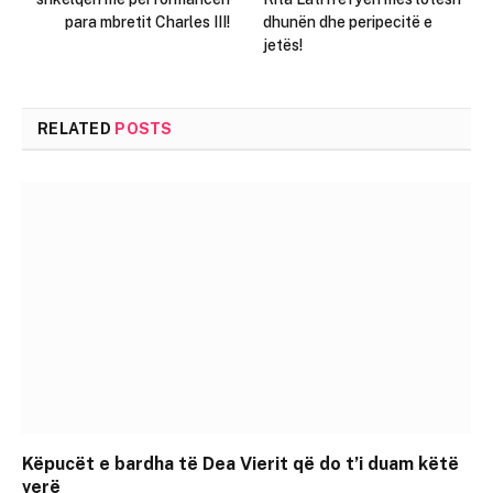
para mbretit Charles III!
dhunën dhe peripecitë e
jetës!
RELATED
POSTS
Këpucët e bardha të Dea Vierit që do t’i duam këtë
verë