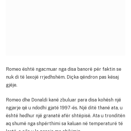
Romeo është ngacmuar nga disa banorë për faktin se
nuk di të lexojë rrjedhshëm. Diçka qëndron pas kësaj
gjëje.
Romeo dhe Donaldi kanë zbuluar para disa kohësh një
ngjarje që u ndodhi gjatë 1997-ës. Një ditë thanë ata, u
është hedhur një granatë afër shtëpisë. Ata u tronditën
aq shumë nga shpërthimi sa kaluan në temperaturë të