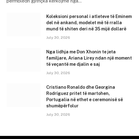
përmbledh gjithçka kërkojmë nga…
Koleksioni personal i atleteve të Eminem
del në ankand, modelet më të rralla
mund të shiten deri në 35 mijë dollarë
July 30, 2026
Nga lidhja me Don Xhonin te jeta
familjare, Ariana Lirey ndan një moment
të veçantë me djalin e saj
July 30, 2026
Cristiano Ronaldo dhe Georgina
Rodríguez pritet të martohen,
Portugalia në ethet e ceremonisë së
shumëpërfolur
July 30, 2026