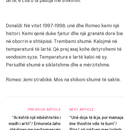
lartë, e cila u la pasoja me shikimin.
Donaldi: Në vitet 1997-1998, unë dhe Romeo kemi një
histori. Kemi qenë duke fjetur dhe një granatë dore bie
në oborrin e shtëpisë. Trembemi shumë. Kalojmë në
temperaturë të lartë. Që prej asaj kohe detyrohemi të
vendosim syze. Temperatura e lartë kaloi në sy.
Periudhë shumë e sikletshme dhe e mërzitshme.
Romeo: Jemi strabikë. Mos na shikoni shumë të saktë.
PREVIOUS ARTICLE
NEXT ARTICLE
“Ai është një mbështetës i
“Unë doja të ikja, por mamaja
madh i artit”/ Ermonela Jaho
ime thoshte vdis te burri”/
shkëlqen me performancën
Rita Lati rrëfyen mes lotësh