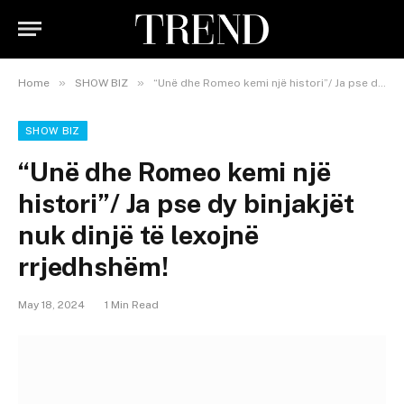
»
»
Home
SHOW BIZ
“Unë dhe Romeo kemi një histori”/ Ja pse dy binjakjët nuk dinjë të lexojnë rrjedhshëm!
SHOW BIZ
“Unë dhe Romeo kemi një
histori”/ Ja pse dy binjakjët
nuk dinjë të lexojnë
rrjedhshëm!
May 18, 2024
1 Min Read