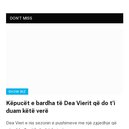
DON'T MISS
SHOW BIZ
Këpucët e bardha të Dea Vierit që do t’i
duam këtë verë
Dea Vieri e nis sezonin e pushimeve me një zgjedhje që