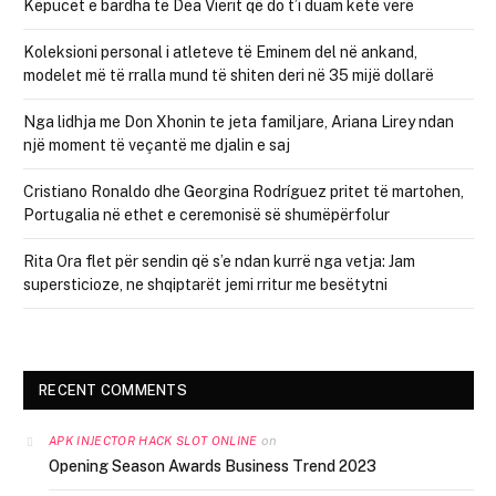
Këpucët e bardha të Dea Vierit që do t’i duam këtë verë
Koleksioni personal i atleteve të Eminem del në ankand,
modelet më të rralla mund të shiten deri në 35 mijë dollarë
Nga lidhja me Don Xhonin te jeta familjare, Ariana Lirey ndan
një moment të veçantë me djalin e saj
Cristiano Ronaldo dhe Georgina Rodríguez pritet të martohen,
Portugalia në ethet e ceremonisë së shumëpërfolur
Rita Ora flet për sendin që s’e ndan kurrë nga vetja: Jam
supersticioze, ne shqiptarët jemi rritur me besëtytni
RECENT COMMENTS
on
APK INJECTOR HACK SLOT ONLINE
Opening Season Awards Business Trend 2023