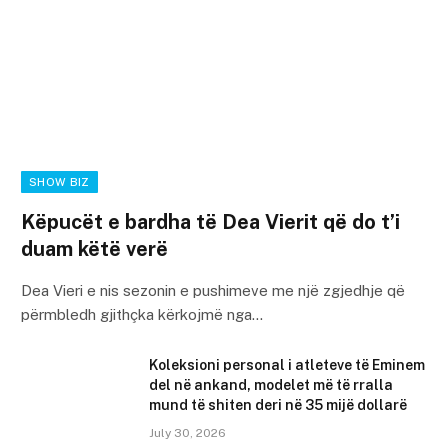
SHOW BIZ
Këpucët e bardha të Dea Vierit që do t’i
duam këtë verë
Dea Vieri e nis sezonin e pushimeve me një zgjedhje që
përmbledh gjithçka kërkojmë nga…
Koleksioni personal i atleteve të Eminem
del në ankand, modelet më të rralla
mund të shiten deri në 35 mijë dollarë
July 30, 2026