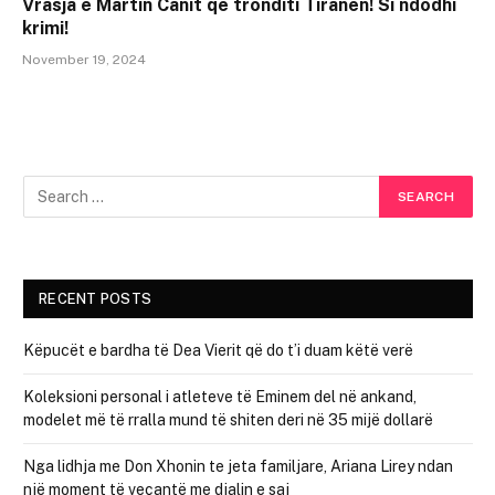
Vrasja e Martin Canit që tronditi Tiranën! Si ndodhi
krimi!
November 19, 2024
RECENT POSTS
Këpucët e bardha të Dea Vierit që do t’i duam këtë verë
Koleksioni personal i atleteve të Eminem del në ankand,
modelet më të rralla mund të shiten deri në 35 mijë dollarë
Nga lidhja me Don Xhonin te jeta familjare, Ariana Lirey ndan
një moment të veçantë me djalin e saj