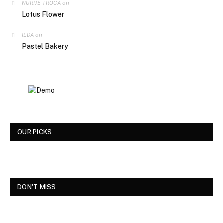
on
NURIJE TROCA
Lotus Flower
on
ILDA
Pastel Bakery
OUR PICKS
DON'T MISS