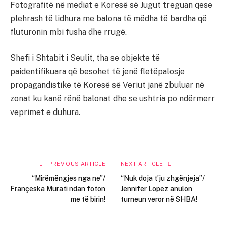
Fotografitë në mediat e Koresë së Jugut treguan qese
plehrash të lidhura me balona të mëdha të bardha që
fluturonin mbi fusha dhe rrugë.
Shefi i Shtabit i Seulit, tha se objekte të
paidentifikuara që besohet të jenë fletëpalosje
propagandistike të Koresë së Veriut janë zbuluar në
zonat ku kanë rënë balonat dhe se ushtria po ndërmerr
veprimet e duhura.
PREVIOUS ARTICLE
NEXT ARTICLE
“Mirëmëngjes nga ne”/
“Nuk doja t’ju zhgënjeja”/
Françeska Murati ndan foton
Jennifer Lopez anulon
me të birin!
turneun veror në SHBA!