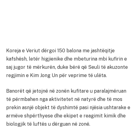
Koreja e Veriut dërgoi 150 balona me jashtëqitje
kafshësh, letër higjienike dhe mbeturina mbi kufirin e
saj jugor të mërkurën, duke bërë që Seuli të akuzonte
regjimin e Kim Jong Un për veprime të ulëta.
Banorët që jetojnë në zonën kufitare u paralajmëruan
të përmbahen nga aktivitetet në natyrë dhe të mos
prekin asnjë objekt të dyshimtë pasi njësia ushtarake e
armëve shpërthyese dhe ekipet e reagimit kimik dhe
biologjik të luftës u dërguan në zonë.