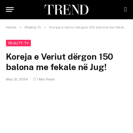
»
»
Home
Reality Tv
Koreja e Veriut dërgon 150 balona me fekale në Jug!
REALITY TV
Koreja e Veriut dërgon 150
balona me fekale në Jug!
May 31, 2024
1 Min Read