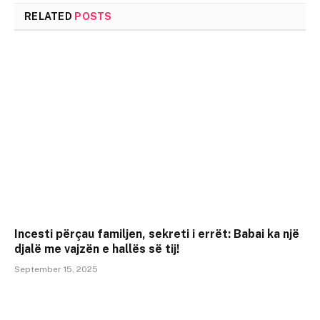
RELATED
POSTS
Incesti përçau familjen, sekreti i errët: Babai ka një
djalë me vajzën e hallës së tij!
September 15, 2025