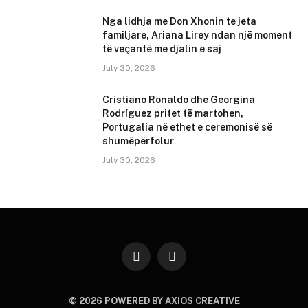
Nga lidhja me Don Xhonin te jeta
familjare, Ariana Lirey ndan një moment
të veçantë me djalin e saj
July 30, 2026
Cristiano Ronaldo dhe Georgina
Rodríguez pritet të martohen,
Portugalia në ethet e ceremonisë së
shumëpërfolur
July 30, 2026
Instagram
YouTube
© 2026 POWERED BY AXIOS CREATIVE